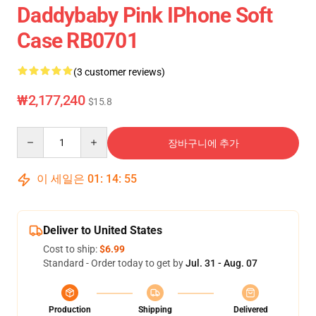
Daddybaby Pink IPhone Soft
Case RB0701
(3 customer reviews)
₩2,177,240
$15.8
Quantity
장바구니에 추가
이 세일은
01
:
14
:
54
Deliver to United States
Cost to ship:
$6.99
Standard - Order today to get by
Jul. 31 - Aug. 07
Production
Shipping
Delivered