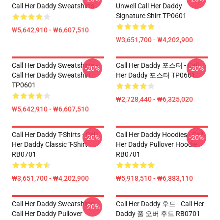
Call Her Daddy Sweatshirts
Unwell Call Her Daddy
Signature Shirt TP0601
₩5,642,910 - ₩6,607,510
₩3,651,700 - ₩4,202,900
Call Her Daddy Sweatshirts -
Call Her Daddy 포스터 - Call
-20%
-20%
Call Her Daddy Sweatshirt
Her Daddy 포스터 TP0601
TP0601
₩2,728,440 - ₩6,325,020
₩5,642,910 - ₩6,607,510
Call Her Daddy T-Shirts - Call
Call Her Daddy Hoodies - Call
-20%
-20%
Her Daddy Classic T-Shirt
Her Daddy Pullover Hoodie
RB0701
RB0701
₩3,651,700 - ₩4,202,900
₩5,918,510 - ₩6,883,110
Call Her Daddy Sweatshirts -
Call Her Daddy 후드 - Call Her
-20%
Call Her Daddy Pullover
Daddy 풀 오버 후드 RB0701