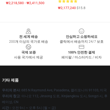
₩2,218,580 - ₩2,411,500
₩2,177,240
$15.8
Footer
전 세계 배송
안심하고 쇼핑하세요
200개 이상의 국가로 배송
클릭에서 배송까지 24/7 보호
국제 보증
100% 안전한 결제
사용 국가에서 제공
페이팔 / 마스터카드 / 비자
기타 제품
우리의 본사
: 685 N Raymond Ave, Pasadena, 캘리포니아 91103, 미국
우리의 창고
: 아니오 112, Jinsong 도로, Xinjiangkou 도시, Songzi 시, 후
베이성, CN
시간 :
: 오전 9시 ~ 오후 5시 (월 ~ 금)