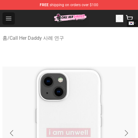
FREE
shipping on orders over $100
Call Her Daddy Store - Official Call Her Daddy Merchand
Open menu
홈
/
Call Her Daddy 사례 연구