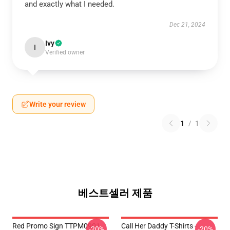
and exactly what I needed.
Dec 21, 2024
Ivy
I
Verified owner
Write your review
1
/
1
베스트셀러 제품
Red Promo Sign TTPM0901
Call Her Daddy T-Shirts -
-20%
-20%