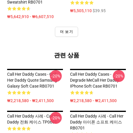
Sweatshirt RB0701
₩5,505,110
$39.95
₩5,642,910 - ₩6,607,510
더 보기
관련 상품
Call Her Daddy Cases - Call
Call Her Daddy Cases -
-20%
-20%
Her Daddy Quote Samsung
Degrade MeCall Her Daddy
Galaxy Soft Case RB0701
IPhone Soft Case RB0701
₩2,218,580 - ₩2,411,500
₩2,218,580 - ₩2,411,500
Call Her Daddy 사례 - Call Her
Call Her Daddy 사례 - Call Her
-20%
Daddy 전화 케이스 TP0601
Daddy 아이폰 소프트 케이스
RB0701