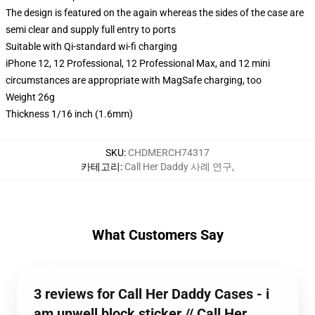
The design is featured on the again whereas the sides of the case are
semi clear and supply full entry to ports
Suitable with Qi-standard wi-fi charging
iPhone 12, 12 Professional, 12 Professional Max, and 12 mini
circumstances are appropriate with MagSafe charging, too
Weight 26g
Thickness 1/16 inch (1.6mm)
SKU
:
CHDMERCH74317
카테고리
:
Call Her Daddy 사례 연구
,
What Customers Say
3 reviews for Call Her Daddy Cases - i
am unwell block sticker // Call Her