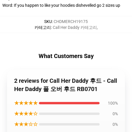
Word: If you happen to like your hoodies dishevelled go 2 sizes up
SKU
:
CHDMERCH19175
카테고리
:
Call Her Daddy 카테고리
,
What Customers Say
2 reviews for Call Her Daddy 후드 - Call
Her Daddy 풀 오버 후드 RB0701
★★★★★
100%
★★★★☆
0%
★★★☆☆
0%