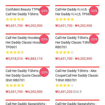
Confident Beauty TTPM0901
Call Her Daddy 티셔츠 - Call
-20%
-20%
Call Her Daddy T-Shirts
Her Daddy 티셔츠 TP0601
₩3,651,700 - ₩4,202,900
₩3,651,700 - ₩4,202,900
Call Her Daddy Hoodies - Call
Call Her Daddy T-Shirts - Call
-20%
-20%
Her Daddy Classic Hoodie
Her Daddy Classic T-Shirt
TP0601
RB0701
₩5,918,510 - ₩6,883,110
₩3,651,700 - ₩4,202,900
Call Her Daddy T-Shirts - Call
Call Her Daddy T-Shirts - Alex
-20%
Her Daddy Quote Classic T-
CooperCall Her Daddy Classic
Shirt RB0701
T-Shirt RB0701
₩3,651,700 - ₩4,202,900
₩3,431,220
$24.9
Call Her Daddy Sweatshirts -
Call Her Daddy Sweatshirts -