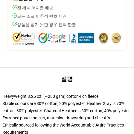
전 세계 어디든 배송
모든 소포에 추적 번호 제공
상품을 받지 못한 경우 전액 환불
설명
Heavyweight 8.25 oz. (~280 gsm) cotton-rich fleece
Stable colours are 80% cotton, 20% polyester. Heather Gray is 70%
cotton, 30% polyester. Charcoal Heather is 60% cotton, 40% polyester
Entrance pouch pocket, matching drawstring and rib cuffs
Ethically sourced following the World Accountable Attire Practices
Requirements