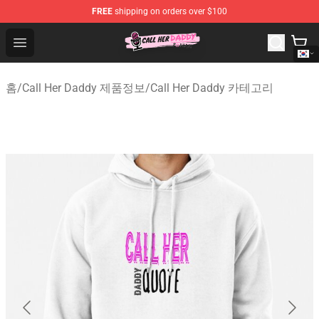
FREE
shipping on orders over $100
Call Her Daddy Store - Official Call Her Daddy Merchand
Open menu
홈
/
Call Her Daddy 제품정보
/
Call Her Daddy 카테고리