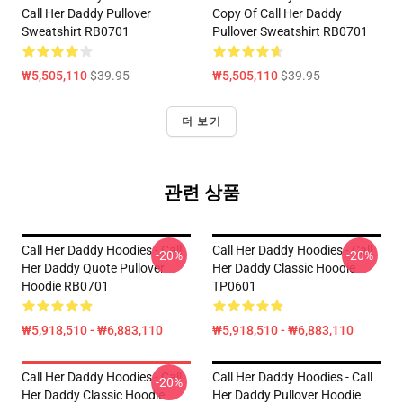
Call Her Daddy Pullover
Copy Of Call Her Daddy
Sweatshirt RB0701
Pullover Sweatshirt RB0701
₩5,505,110
$39.95
₩5,505,110
$39.95
더 보기
관련 상품
Call Her Daddy Hoodies - Call
Call Her Daddy Hoodies - Call
-20%
-20%
Her Daddy Quote Pullover
Her Daddy Classic Hoodie
Hoodie RB0701
TP0601
₩5,918,510 - ₩6,883,110
₩5,918,510 - ₩6,883,110
Call Her Daddy Hoodies - Call
Call Her Daddy Hoodies - Call
-20%
Her Daddy Classic Hoodie
Her Daddy Pullover Hoodie