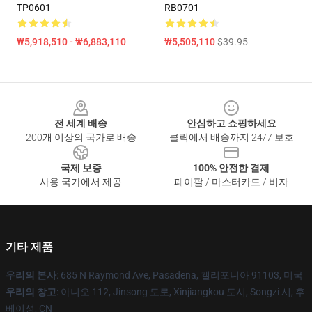
TP0601
RB0701
₩5,918,510 - ₩6,883,110
₩5,505,110
$39.95
Footer
전 세계 배송
안심하고 쇼핑하세요
200개 이상의 국가로 배송
클릭에서 배송까지 24/7 보호
국제 보증
100% 안전한 결제
사용 국가에서 제공
페이팔 / 마스터카드 / 비자
기타 제품
우리의 본사
: 685 N Raymond Ave, Pasadena, 캘리포니아 91103, 미국
우리의 창고
: 아니오 112, Jinsong 도로, Xinjiangkou 도시, Songzi 시, 후
베이성, CN