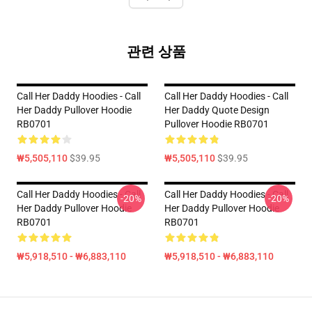
관련 상품
Call Her Daddy Hoodies - Call
Call Her Daddy Hoodies - Call
Her Daddy Pullover Hoodie
Her Daddy Quote Design
RB0701
Pullover Hoodie RB0701
₩5,505,110
$39.95
₩5,505,110
$39.95
Call Her Daddy Hoodies - Call
Call Her Daddy Hoodies - Call
-20%
-20%
Her Daddy Pullover Hoodie
Her Daddy Pullover Hoodie
RB0701
RB0701
₩5,918,510 - ₩6,883,110
₩5,918,510 - ₩6,883,110
Footer