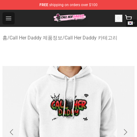
FREE
shipping on orders over $100
Call Her Daddy Store - Official Call Her Daddy Merchand
Open menu
홈
/
Call Her Daddy 제품정보
/
Call Her Daddy 카테고리