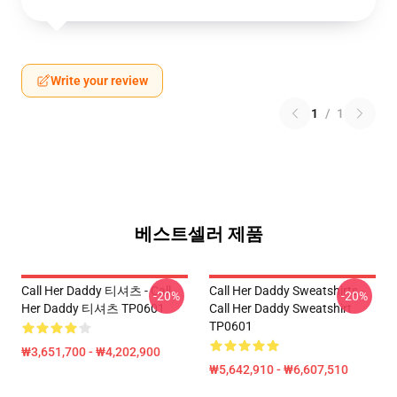
Write your review
1
/
1
베스트셀러 제품
Call Her Daddy 티셔츠 - Call
Call Her Daddy Sweatshirts -
-20%
-20%
Her Daddy 티셔츠 TP0601
Call Her Daddy Sweatshirt
TP0601
₩3,651,700 - ₩4,202,900
₩5,642,910 - ₩6,607,510