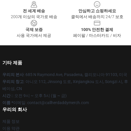
전 세계 배송
안심하고 쇼핑하세요
200개 이상의 국가로 배송
클릭에서 배송까지 24/7 보호
국제 보증
100% 안전한 결제
사용 국가에서 제공
페이팔 / 마스터카드 / 비자
기타 제품
우리의 본사
: 685 N Raymond Ave, Pasadena, 캘리포니아 91103, 미국
우리의 창고
: 아니오 112, Jinsong 도로, Xinjiangkou 도시, Songzi 시, 후
베이성, CN
시간 :
: 오전 9시 ~ 오후 5시 (월 ~ 금)
이름 *
이메일: contact@callherdaddymerch.com
우리의 회사
제품 정보
이용 약관