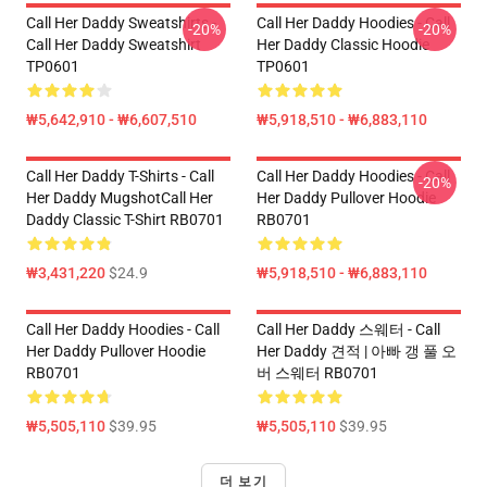
Call Her Daddy Sweatshirts -
Call Her Daddy Hoodies - Call
-20%
-20%
Call Her Daddy Sweatshirt
Her Daddy Classic Hoodie
TP0601
TP0601
₩5,642,910 - ₩6,607,510
₩5,918,510 - ₩6,883,110
Call Her Daddy T-Shirts - Call
Call Her Daddy Hoodies - Call
-20%
Her Daddy MugshotCall Her
Her Daddy Pullover Hoodie
Daddy Classic T-Shirt RB0701
RB0701
₩3,431,220
$24.9
₩5,918,510 - ₩6,883,110
Call Her Daddy Hoodies - Call
Call Her Daddy 스웨터 - Call
Her Daddy Pullover Hoodie
Her Daddy 견적 | 아빠 갱 풀 오
RB0701
버 스웨터 RB0701
₩5,505,110
$39.95
₩5,505,110
$39.95
더 보기