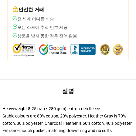
안전한 거래
전 세계 어디든 배송
모든 소포에 추적 번호 제공
상품을 받지 못한 경우 전액 환불
설명
Heavyweight 8.25 oz. (~280 gsm) cotton-rich fleece
Stable colours are 80% cotton, 20% polyester. Heather Gray is 70%
cotton, 30% polyester. Charcoal Heather is 60% cotton, 40% polyester
Entrance pouch pocket, matching drawstring and rib cuffs