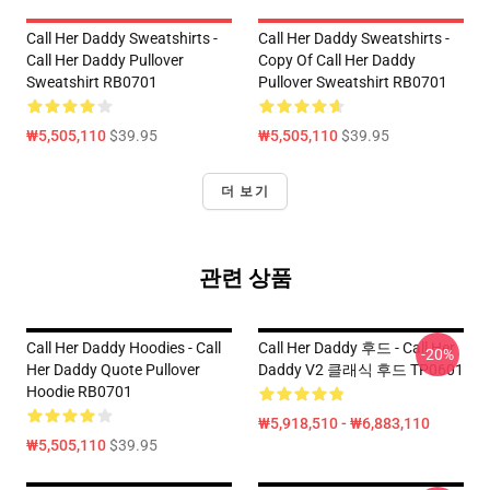
Call Her Daddy Sweatshirts -
Call Her Daddy Sweatshirts -
Call Her Daddy Pullover
Copy Of Call Her Daddy
Sweatshirt RB0701
Pullover Sweatshirt RB0701
₩5,505,110
$39.95
₩5,505,110
$39.95
더 보기
관련 상품
Call Her Daddy Hoodies - Call
Call Her Daddy 후드 - Call Her
-20%
Her Daddy Quote Pullover
Daddy V2 클래식 후드 TP0601
Hoodie RB0701
₩5,918,510 - ₩6,883,110
₩5,505,110
$39.95