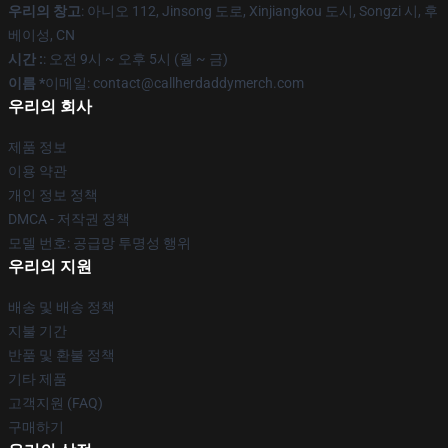
우리의 창고
: 아니오 112, Jinsong 도로, Xinjiangkou 도시, Songzi 시, 후
베이성, CN
시간 :
: 오전 9시 ~ 오후 5시 (월 ~ 금)
이름 *
이메일: contact@callherdaddymerch.com
우리의 회사
제품 정보
이용 약관
개인 정보 정책
DMCA - 저작권 정책
모델 번호: 공급망 투명성 행위
우리의 지원
배송 및 배송 정책
지불 기간
반품 및 환불 정책
기타 제품
고객지원 (FAQ)
구매하기