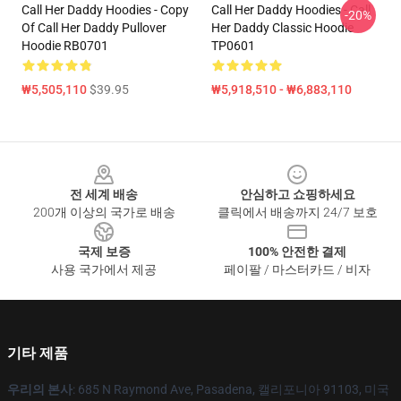
Call Her Daddy Hoodies - Copy
Call Her Daddy Hoodies - Call
-20%
Of Call Her Daddy Pullover
Her Daddy Classic Hoodie
Hoodie RB0701
TP0601
₩5,505,110
$39.95
₩5,918,510 - ₩6,883,110
Footer
전 세계 배송
안심하고 쇼핑하세요
200개 이상의 국가로 배송
클릭에서 배송까지 24/7 보호
국제 보증
100% 안전한 결제
사용 국가에서 제공
페이팔 / 마스터카드 / 비자
기타 제품
우리의 본사
: 685 N Raymond Ave, Pasadena, 캘리포니아 91103, 미국