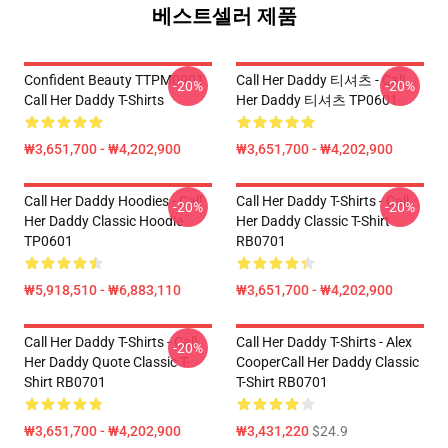
베스트셀러 제품
Confident Beauty TTPM0901
Call Her Daddy 티셔츠 - Call
-20%
-20%
Call Her Daddy T-Shirts
Her Daddy 티셔츠 TP0601
₩3,651,700 - ₩4,202,900
₩3,651,700 - ₩4,202,900
Call Her Daddy Hoodies - Call
Call Her Daddy T-Shirts - Call
-20%
-20%
Her Daddy Classic Hoodie
Her Daddy Classic T-Shirt
TP0601
RB0701
₩5,918,510 - ₩6,883,110
₩3,651,700 - ₩4,202,900
Call Her Daddy T-Shirts - Call
Call Her Daddy T-Shirts - Alex
-20%
Her Daddy Quote Classic T-
CooperCall Her Daddy Classic
Shirt RB0701
T-Shirt RB0701
₩3,651,700 - ₩4,202,900
₩3,431,220
$24.9