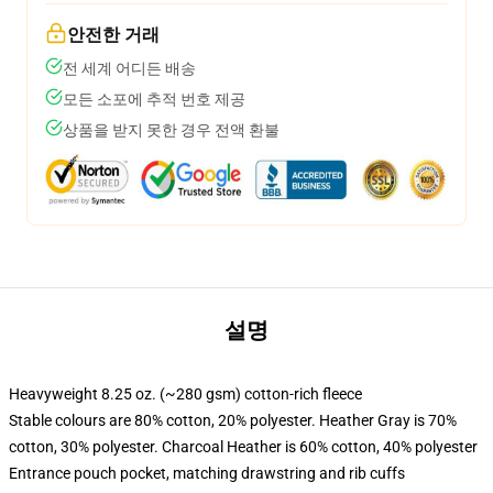
안전한 거래
전 세계 어디든 배송
모든 소포에 추적 번호 제공
상품을 받지 못한 경우 전액 환불
설명
Heavyweight 8.25 oz. (~280 gsm) cotton-rich fleece
Stable colours are 80% cotton, 20% polyester. Heather Gray is 70%
cotton, 30% polyester. Charcoal Heather is 60% cotton, 40% polyester
Entrance pouch pocket, matching drawstring and rib cuffs