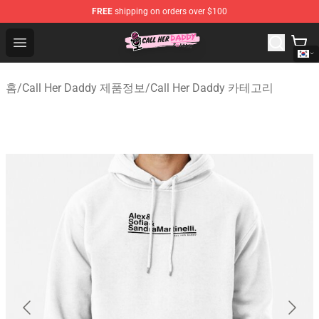
FREE
shipping on orders over $100
Call Her Daddy Store - Official Call Her Daddy Merchand
Open menu
홈
/
Call Her Daddy 제품정보
/
Call Her Daddy 카테고리