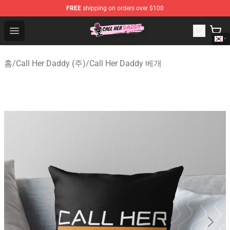
FREE
shipping on orders over $100
Call Her Daddy Store - Official Call Her Daddy Merchand
Open menu
홈
/
Call Her Daddy (주)
/
Call Her Daddy 베개