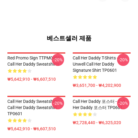
베스트셀러 제품
Red Promo Sign TTPM0901
Call Her Daddy T-Shirts -
-20%
-20%
Call Her Daddy Sweatshirts
Unwell Call Her Daddy
Signature Shirt TP0601
₩5,642,910 - ₩6,607,510
₩3,651,700 - ₩4,202,900
Call Her Daddy Sweatshirts -
Call Her Daddy 포스터 - Call
-20%
-20%
Call Her Daddy Sweatshirt
Her Daddy 포스터 TP0601
TP0601
₩2,728,440 - ₩6,325,020
₩5,642,910 - ₩6,607,510