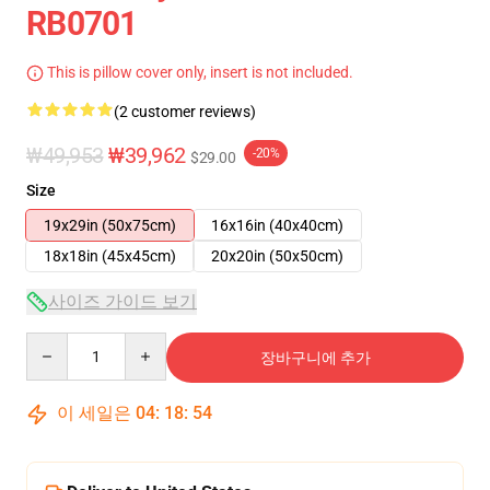
RB0701
This is pillow cover only, insert is not included.
(2 customer reviews)
₩49,953
₩39,962
-20%
$29.00
Size
19x29in (50x75cm)
16x16in (40x40cm)
18x18in (45x45cm)
20x20in (50x50cm)
사이즈 가이드 보기
Quantity
장바구니에 추가
이 세일은
04
:
18
:
54