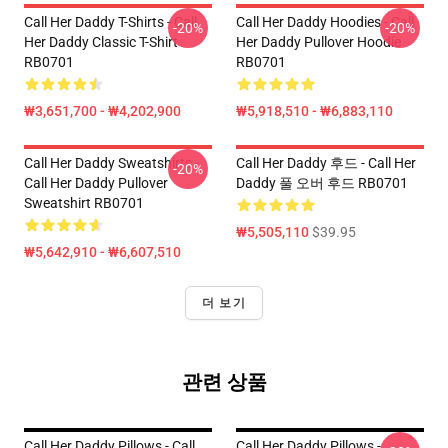
Call Her Daddy T-Shirts - Call
Call Her Daddy Hoodies - Call
-20%
-20%
Her Daddy Classic T-Shirt
Her Daddy Pullover Hoodie
RB0701
RB0701
₩3,651,700 - ₩4,202,900
₩5,918,510 - ₩6,883,110
Call Her Daddy Sweatshirts -
Call Her Daddy 후드 - Call Her
-20%
Call Her Daddy Pullover
Daddy 풀 오버 후드 RB0701
Sweatshirt RB0701
₩5,505,110
$39.95
₩5,642,910 - ₩6,607,510
더 보기
관련 상품
Call Her Daddy Pillows - Call
Call Her Daddy Pillows -