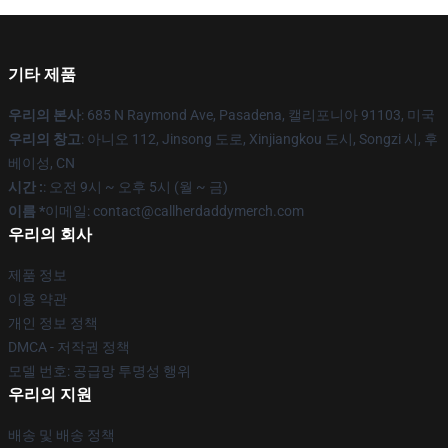
기타 제품
우리의 본사
: 685 N Raymond Ave, Pasadena, 캘리포니아 91103, 미국
우리의 창고
: 아니오 112, Jinsong 도로, Xinjiangkou 도시, Songzi 시, 후
베이성, CN
시간 :
: 오전 9시 ~ 오후 5시 (월 ~ 금)
이름 *
이메일: contact@callherdaddymerch.com
우리의 회사
제품 정보
이용 약관
개인 정보 정책
DMCA - 저작권 정책
모델 번호: 공급망 투명성 행위
우리의 지원
배송 및 배송 정책