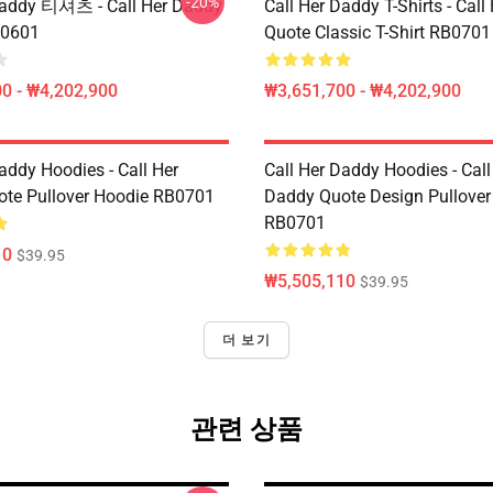
-20%
Daddy 티셔츠 - Call Her Daddy
Call Her Daddy T-Shirts - Cal
0601
Quote Classic T-Shirt RB0701
0 - ₩4,202,900
₩3,651,700 - ₩4,202,900
addy Hoodies - Call Her
Call Her Daddy Hoodies - Call
te Pullover Hoodie RB0701
Daddy Quote Design Pullover
RB0701
10
$39.95
₩5,505,110
$39.95
더 보기
관련 상품