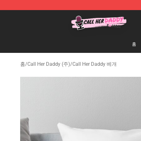
Call Her Daddy Store - Official Call Her Daddy Mercha
홈
홈
/
Call Her Daddy (주)
/
Call Her Daddy 베개