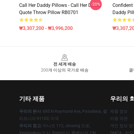
-20%
Call Her Daddy Pillows - Call Her Daddy
Confident
Quote Throw Pillow RB0701
Daddy Pil
₩3,307,200 - ₩3,996,200
₩3,307,20
Footer
전 세계 배송
200개 이상의 국가로 배송
클
기타 제품
우리의 
우리의 본사
: 685 N Raymond Ave, Pasadena, 캘
제품 정보
리포니아 91103, 미국
이용 약관
우리의 창고
: 아니오 112, Jinsong 도로,
개인 정보 정
Xinjiangkou 도시, Songzi 시, 후베이성, CN
DMCA - 저