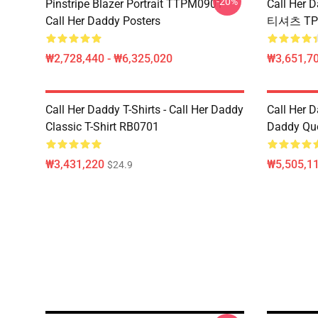
-20%
Pinstripe Blazer Portrait TTPM0901
Call Her 
Call Her Daddy Posters
티셔츠 TP
₩2,728,440 - ₩6,325,020
₩3,651,70
Call Her Daddy T-Shirts - Call Her Daddy
Call Her D
Classic T-Shirt RB0701
Daddy Quo
₩3,431,220
₩5,505,1
$24.9