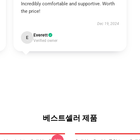
Incredibly comfortable and supportive. Worth
the price!
Dec 19, 2024
Everett
E
Verified owner
베스트셀러 제품