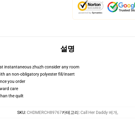
설명
that instantaneous zhuzh consider any room
 an non-obligatory polyester fill/insert
once you order
rward care
than the quilt
SKU
:
CHDMERCH89767
카테고리
:
Call Her Daddy 베개
,