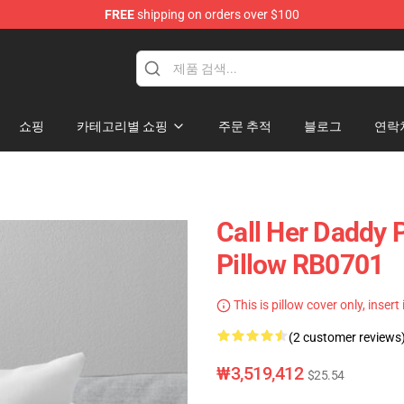
FREE
shipping on orders over $100
ndise Shop
쇼핑
카테고리별 쇼핑
주문 추적
블로그
연락
Call Her Daddy 
Pillow RB0701
This is pillow cover only, insert
(2 customer reviews
₩3,519,412
$25.54