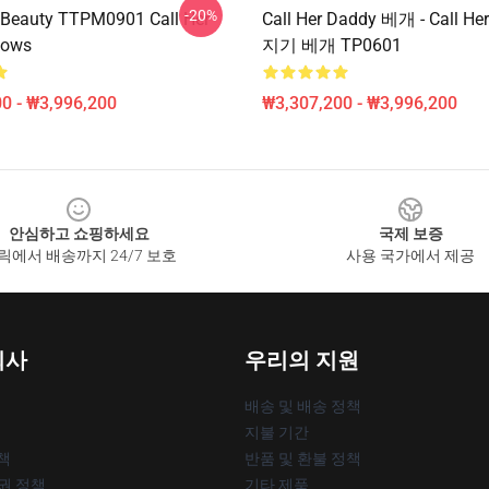
-20%
 Beauty TTPM0901 Call Her
Call Her Daddy 베개 - Call H
lows
지기 베개 TP0601
0 - ₩3,996,200
₩3,307,200 - ₩3,996,200
안심하고 쇼핑하세요
국제 보증
릭에서 배송까지 24/7 보호
사용 국가에서 제공
회사
우리의 지원
배송 및 배송 정책
지불 기간
책
반품 및 환불 정책
작권 정책
기타 제품