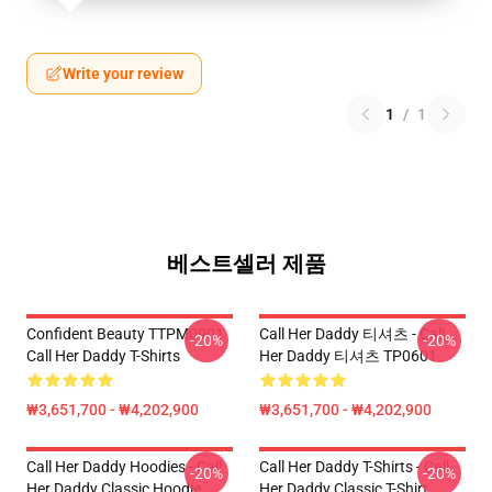
Write your review
1
/
1
베스트셀러 제품
Confident Beauty TTPM0901
Call Her Daddy 티셔츠 - Call
-20%
-20%
Call Her Daddy T-Shirts
Her Daddy 티셔츠 TP0601
₩3,651,700 - ₩4,202,900
₩3,651,700 - ₩4,202,900
Call Her Daddy Hoodies - Call
Call Her Daddy T-Shirts - Call
-20%
-20%
Her Daddy Classic Hoodie
Her Daddy Classic T-Shirt