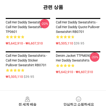
관련 상품
Call Her Daddy Sweatshirts -
Call Her Daddy Sweatshirts -
-20%
Call Her Daddy Sweatshirt
Call Her Daddy Quote Pullover
TP0601
Sweatshirt RB0701
₩5,642,910 - ₩6,607,510
₩5,505,110
$39.95
Call Her Daddy Sweatshirts -
Denim Jacket TTPM0901 Call
-20%
Call Her Daddy Sticker
Her Daddy Sweatshirts
Pullover Sweatshirt RB0701
₩5,642,910 - ₩6,607,510
₩5,505,110
$39.95
Footer
전 세계 배송
안심하고 쇼핑하세요