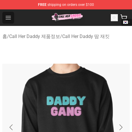
FREE
shipping on orders over $100
Call Her Daddy Store - Official Call Her Daddy Merchand
Open menu
홈
/
Call Her Daddy 제품정보
/
Call Her Daddy 땀 재킷