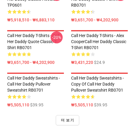
TP0601
RB0701
₩5,918,510 - ₩6,883,110
₩3,651,700 - ₩4,202,900
Call Her Daddy T-Shirts - Call
Call Her Daddy T-Shirts - Alex
-20%
Her Daddy Quote Classic T-
CooperCall Her Daddy Classic
Shirt RB0701
T-Shirt RB0701
₩3,651,700 - ₩4,202,900
₩3,431,220
$24.9
Call Her Daddy Sweatshirts -
Call Her Daddy Sweatshirts -
Call Her Daddy Pullover
Copy Of Call Her Daddy
Sweatshirt RB0701
Pullover Sweatshirt RB0701
₩5,505,110
$39.95
₩5,505,110
$39.95
더 보기