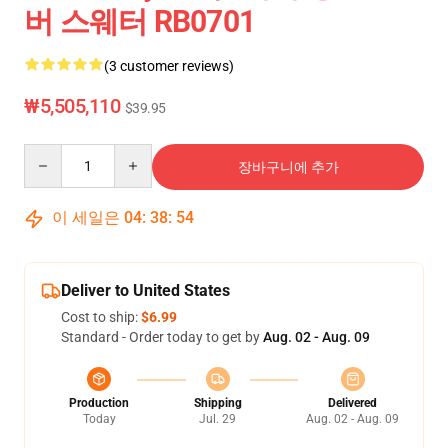
버 스웨터 RB0701
(3 customer reviews)
₩5,505,110
$39.95
Quantity
장바구니에 추가
이 세일은
04
:
38
:
54
Deliver to United States
Cost to ship:
$6.99
Standard - Order today to get by
Aug. 02 - Aug. 09
Production
Shipping
Delivered
Today
Jul. 29
Aug. 02 - Aug. 09