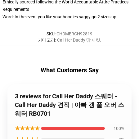
Ethically sourced following the World Accountable Attire Practices
Requirements
Word: In the event you like your hoodies saggy go 2 sizes up
SKU
:
CHDMERCH92819
카테고리
:
Call Her Daddy 땀 재킷
,
What Customers Say
3 reviews for Call Her Daddy 스웨터 -
Call Her Daddy 견적 | 아빠 갱 풀 오버 스
웨터 RB0701
★★★★★
100%