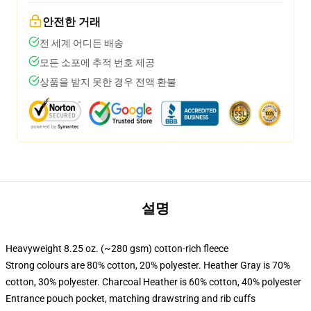
안전한 거래
전 세계 어디든 배송
모든 소포에 추적 번호 제공
상품을 받지 못한 경우 전액 환불
설명
Heavyweight 8.25 oz. (~280 gsm) cotton-rich fleece
Strong colours are 80% cotton, 20% polyester. Heather Gray is 70%
cotton, 30% polyester. Charcoal Heather is 60% cotton, 40% polyester
Entrance pouch pocket, matching drawstring and rib cuffs