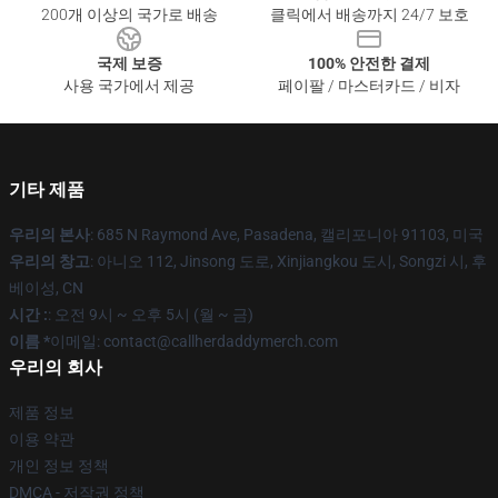
200개 이상의 국가로 배송
클릭에서 배송까지 24/7 보호
국제 보증
100% 안전한 결제
사용 국가에서 제공
페이팔 / 마스터카드 / 비자
기타 제품
우리의 본사
: 685 N Raymond Ave, Pasadena, 캘리포니아 91103, 미국
우리의 창고
: 아니오 112, Jinsong 도로, Xinjiangkou 도시, Songzi 시, 후
베이성, CN
시간 :
: 오전 9시 ~ 오후 5시 (월 ~ 금)
이름 *
이메일: contact@callherdaddymerch.com
우리의 회사
제품 정보
이용 약관
개인 정보 정책
DMCA - 저작권 정책