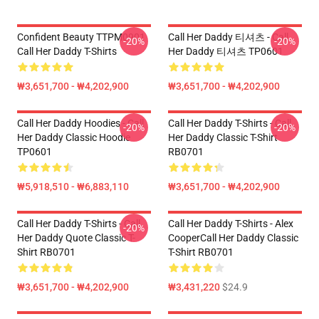
Confident Beauty TTPM0901
Call Her Daddy 티셔츠 - Call
-20%
-20%
Call Her Daddy T-Shirts
Her Daddy 티셔츠 TP0601
₩3,651,700 - ₩4,202,900
₩3,651,700 - ₩4,202,900
Call Her Daddy Hoodies - Call
Call Her Daddy T-Shirts - Call
-20%
-20%
Her Daddy Classic Hoodie
Her Daddy Classic T-Shirt
TP0601
RB0701
₩5,918,510 - ₩6,883,110
₩3,651,700 - ₩4,202,900
Call Her Daddy T-Shirts - Call
Call Her Daddy T-Shirts - Alex
-20%
Her Daddy Quote Classic T-
CooperCall Her Daddy Classic
Shirt RB0701
T-Shirt RB0701
₩3,651,700 - ₩4,202,900
₩3,431,220
$24.9