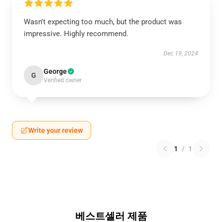
Wasn't expecting too much, but the product was
impressive. Highly recommend.
Dec 19, 2024
George
G
Verified owner
Write your review
1
/
1
베스트셀러 제품