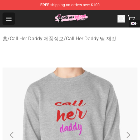
FREE
shipping on orders over $100
Call Her Daddy Store - Official Call Her Daddy Merchand
Open menu
홈
/
Call Her Daddy 제품정보
/
Call Her Daddy 땀 재킷