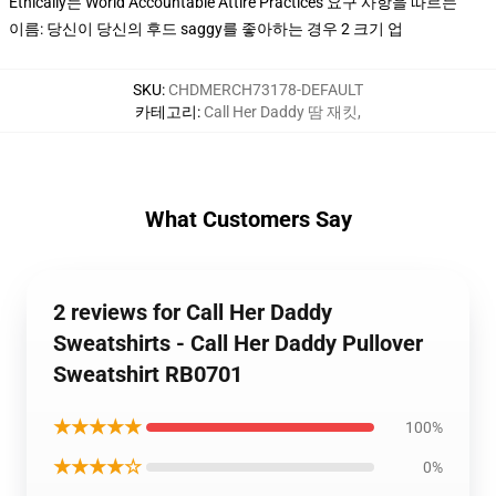
Ethically는 World Accountable Attire Practices 요구 사항을 따르는
이름: 당신이 당신의 후드 saggy를 좋아하는 경우 2 크기 업
SKU
:
CHDMERCH73178-DEFAULT
카테고리
:
Call Her Daddy 땀 재킷
,
What Customers Say
2 reviews for Call Her Daddy
Sweatshirts - Call Her Daddy Pullover
Sweatshirt RB0701
★★★★★
100%
★★★★☆
0%