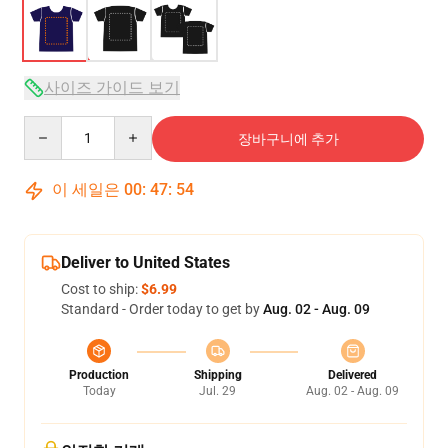
사이즈 가이드 보기
Quantity
장바구니에 추가
이 세일은
00
:
47
:
54
Deliver to United States
Cost to ship:
$6.99
Standard - Order today to get by
Aug. 02 - Aug. 09
Production
Shipping
Delivered
Today
Jul. 29
Aug. 02 - Aug. 09