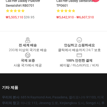
Call Her Daddy Pullover
Call Her Daddy Sweatshirt
Sweatshirt RB0701
TP0601
₩5,505,110
$39.95
₩5,642,910 - ₩6,607,510
Footer
전 세계 배송
안심하고 쇼핑하세요
200개 이상의 국가로 배송
클릭에서 배송까지 24/7 보호
국제 보증
100% 안전한 결제
사용 국가에서 제공
페이팔 / 마스터카드 / 비자
기타 제품
우리의 본사
: 685 N Raymond Ave, Pasadena, 캘리포니아 91103, 미국
우리의 창고
: 아니오 112, Jinsong 도로, Xinjiangkou 도시, Songzi 시, 후