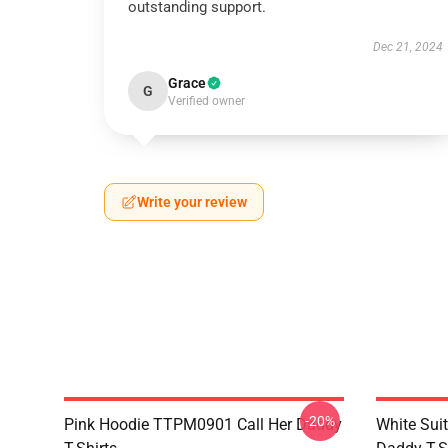
outstanding support.
Dec 21, 2024
Grace
G
Verified owner
Write your review
-20%
Pink Hoodie TTPM0901 Call Her Daddy
White Sui