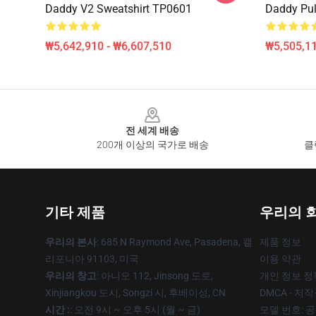
Daddy V2 Sweatshirt TP0601
Daddy Pul
₩5,642,910 - ₩6,607,510
₩5,505,1
Footer
전 세계 배송
200개 이상의 국가로 배송
클
기타 제품
우리의 
우리의 본사
: 685 N Raymond Ave, Pasadena, 캘
제품 정보
리포니아 91103, 미국
이용 약관
우리의 창고
: 아니오 112, Jinsong 도로,
개인 정보 정
Xinjiangkou 도시, Songzi 시, 후베이성, CN
DMCA - 저
시간 :
: 오전 9시 ~ 오후 5시 (월 ~ 금)
모델 번호: 