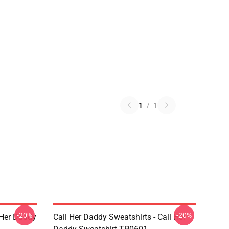
1
/
1
-20%
-20%
l Her Daddy
Call Her Daddy Sweatshirts - Call Her