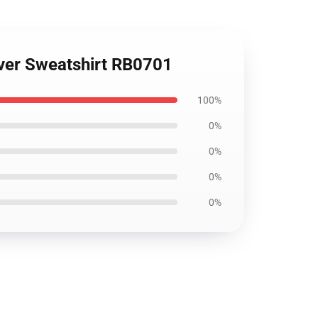
over Sweatshirt RB0701
100%
0%
0%
0%
0%