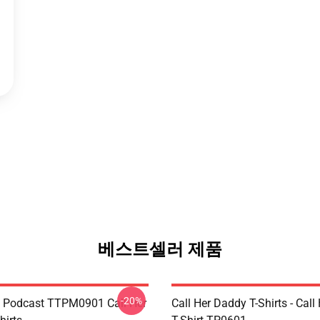
베스트셀러 제품
-20%
t Podcast TTPM0901 Call Her
Call Her Daddy T-Shirts - Cal