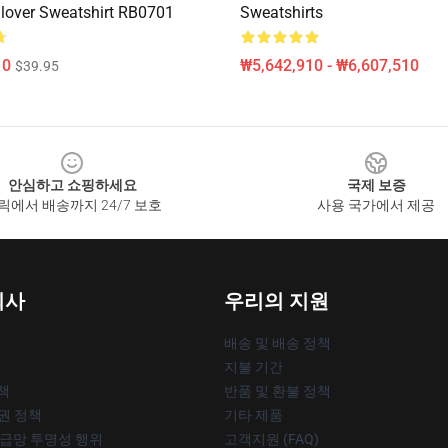
lover Sweatshirt RB0701
Sweatshirts
10
₩5,642,910 - ₩6,607,510
$39.95
안심하고 쇼핑하세요
국제 보증
릭에서 배송까지 24/7 보호
사용 국가에서 제공
회사
우리의 지원
배송 및 배송 정책
지불 기간
책
반품 및 환불 정책
작권 정책
기타 제품
공급망 투명성 행위
고객지원 (FAQ)