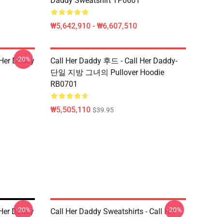
Daddy Sweatshirt TP0601
₩5,642,910 - ₩6,607,510
-20%
l Her Daddy
Call Her Daddy 후드 - Call Her Daddy-
단일 지방 그녀의 Pullover Hoodie
RB0701
₩5,505,110
$39.95
-20%
-20%
Her Daddy
Call Her Daddy Sweatshirts - Call Her