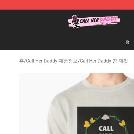
Call Her Daddy Store - Official Call Her Daddy Mercha
홈
홈
/
Call Her Daddy 제품정보
/
Call Her Daddy 땀 재킷