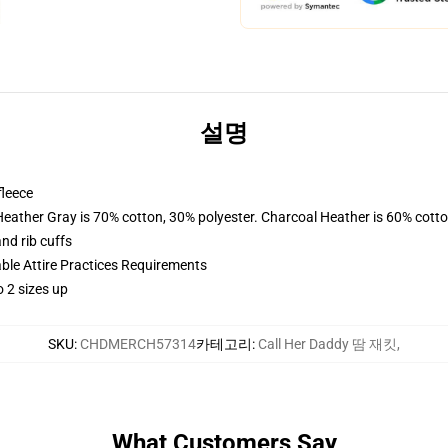
설명
fleece
Heather Gray is 70% cotton, 30% polyester. Charcoal Heather is 60% cott
nd rib cuffs
able Attire Practices Requirements
 2 sizes up
SKU
:
CHDMERCH57314
카테고리
:
Call Her Daddy 땀 재킷
,
What Customers Say