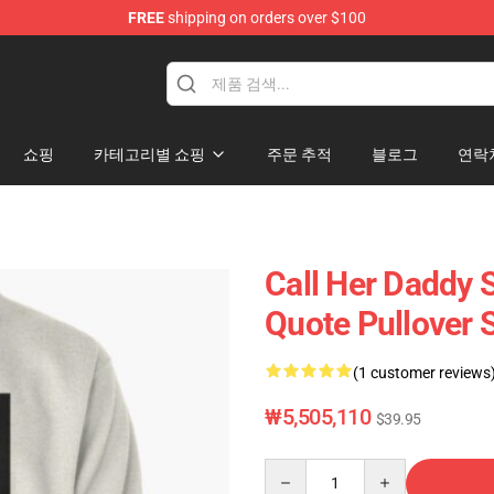
FREE
shipping on orders over $100
ndise Shop
쇼핑
카테고리별 쇼핑
주문 추적
블로그
연락
Call Her Daddy S
Quote Pullover 
(1 customer reviews
₩5,505,110
$39.95
Quantity