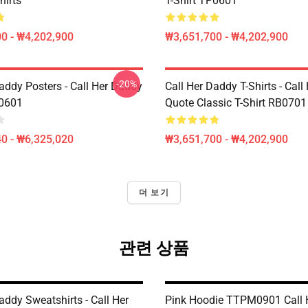
hirts
T-Shirt TP0601
0 - ₩4,202,900
₩3,651,700 - ₩4,202,900
-20%
addy Posters - Call Her Daddy
Call Her Daddy T-Shirts - Cal
P0601
Quote Classic T-Shirt RB0701
0 - ₩6,325,020
₩3,651,700 - ₩4,202,900
더 보기
관련 상품
addy Sweatshirts - Call Her
Pink Hoodie TTPM0901 Call 