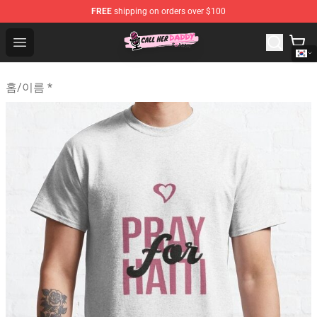
FREE
shipping on orders over $100
Call Her Daddy Store - Official Call Her Daddy Merchand
Open menu
홈
/
이름 *