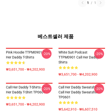
1
/
1
베스트셀러 제품
Pink Hoodie TTPM0901 Call
White Suit Podcast
-20%
-20%
Her Daddy T-Shirts
TTPM0901 Call Her Daddy T-
Shirts
₩3,651,700 - ₩4,202,900
₩3,651,700 - ₩4,202,900
Call Her Daddy T-Shirts - Call
Call Her Daddy Sweatshirts -
-20%
-20%
Her Daddy T-Shirt TP0601
Call Her Daddy Sweatshirt
TP0601
₩3,651,700 - ₩4,202,900
₩5,642,910 - ₩6,607,510