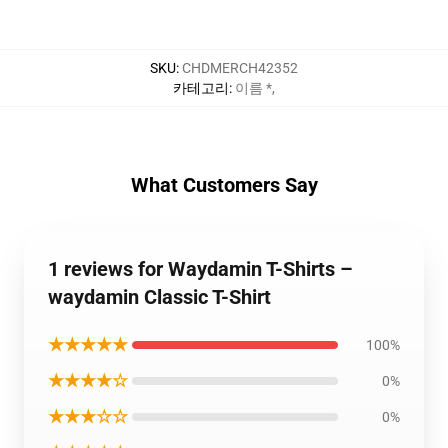
SKU
:
CHDMERCH42352
카테고리
:
이름 *
,
What Customers Say
1 reviews for Waydamin T-Shirts –
waydamin Classic T-Shirt
★★★★★
100%
★★★★☆
0%
★★★☆☆
0%