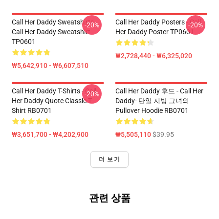
Call Her Daddy Sweatshirts -
Call Her Daddy Posters - Call
-20%
-20%
Call Her Daddy Sweatshirt
Her Daddy Poster TP0601
TP0601
₩2,728,440 - ₩6,325,020
₩5,642,910 - ₩6,607,510
Call Her Daddy T-Shirts - Call
Call Her Daddy 후드 - Call Her
-20%
Her Daddy Quote Classic T-
Daddy- 단일 지방 그녀의
Shirt RB0701
Pullover Hoodie RB0701
₩3,651,700 - ₩4,202,900
₩5,505,110
$39.95
더 보기
관련 상품