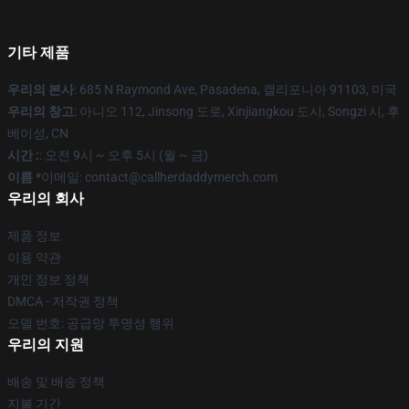
기타 제품
우리의 본사
: 685 N Raymond Ave, Pasadena, 캘리포니아 91103, 미국
우리의 창고
: 아니오 112, Jinsong 도로, Xinjiangkou 도시, Songzi 시, 후
베이성, CN
시간 :
: 오전 9시 ~ 오후 5시 (월 ~ 금)
이름 *
이메일: contact@callherdaddymerch.com
우리의 회사
제품 정보
이용 약관
개인 정보 정책
DMCA - 저작권 정책
모델 번호: 공급망 투명성 행위
우리의 지원
배송 및 배송 정책
지불 기간