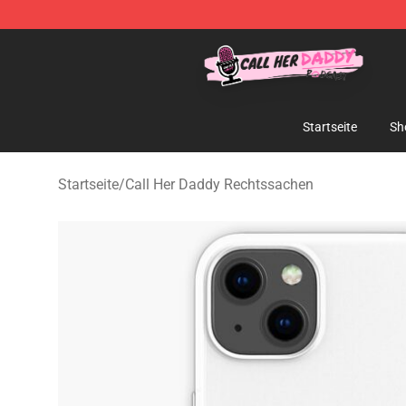
Call Her Daddy Store - Official Call Her Daddy Mercha
Startseite
Sh
Startseite
/
Call Her Daddy Rechtssachen