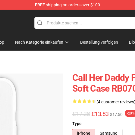
FREE
shipping on orders over $100
ndise Shop
op
Nach Kategorie einkaufen
Bestellung verfolgen
Bl
Call Her Daddy F
Soft Case RB07
(4 customer reviews
£17.28
£13.83
-20%
$17.50
Type
iPhone
Samsung