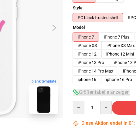
Style
PC black frosted shell
RPC 
Model
iPhone 7
iPhone 7 Plus
iPhone XS
iPhone XS Max
iPhone 12
iPhone 12 Mini
iPhone 13 Pro
iPhone 13 
iPhone 14 Pro Max
iPhone
iphone 16
iphone 16 Pro
blank template
Größentabelle anzeigen
Quantity
Diese Aktion endet in
01