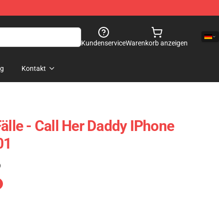
Kundenservice
Warenkorb anzeigen
og
Kontakt
älle - Call Her Daddy IPhone
01
)