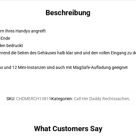
Beschreibung
ern Ihres Handys angreift
-Ende
den bedruckt
end die Seiten des Gehäuses halb klar sind und den vollen Eingang zu de
Max und 12 Mini-Instanzen sind auch mit MagSafe-Aufladung geeignet
SKU
:
CHDMERCH13819
Kategorien
:
Call Her Daddy Rechtssachen
,
What Customers Say