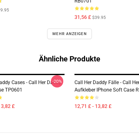
RB0701
9.95
31,56 £
$39.95
MEHR ANZEIGEN
Ähnliche Produkte
-20%
Daddy Cases - Call Her Daddy
Call Her Daddy Fälle - Call H
se TP0601
Aufkleber IPhone Soft Case 
13,82 £
12,71 £ - 13,82 £