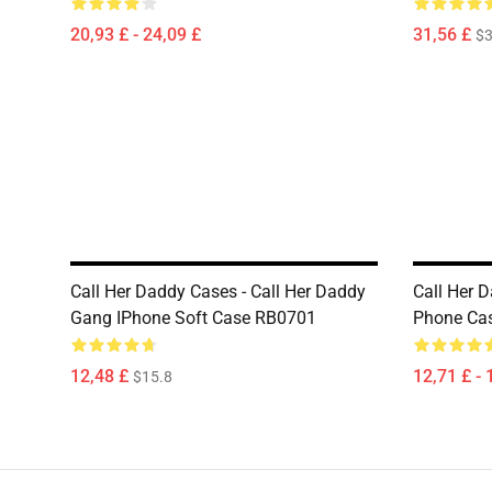
20,93 £ - 24,09 £
31,56 £
$3
Call Her Daddy Cases - Call Her Daddy
Call Her 
Gang IPhone Soft Case RB0701
Phone Ca
12,48 £
12,71 £ - 
$15.8
Footer