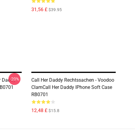
31,56 £
$39.95
-20%
er Daddy
Call Her Daddy Rechtssachen - Voodoo
RB0701
ClamCall Her Daddy IPhone Soft Case
RB0701
12,48 £
$15.8