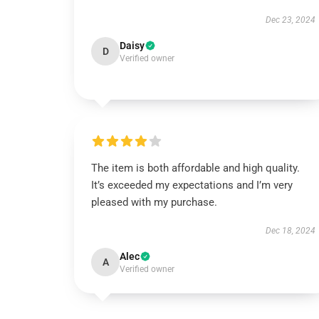
Dec 23, 2024
Daisy
D
Verified owner
The item is both affordable and high quality.
It’s exceeded my expectations and I’m very
pleased with my purchase.
Dec 18, 2024
Alec
A
Verified owner