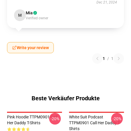
Dec 21, 2024
Mia
M
Verified owner
Write your review
1
/
1
Beste Verkäufer Produkte
Pink Hoodie TTPM0901 Call
White Suit Podcast
-20%
-20%
Her Daddy T-Shirts
TTPM0901 Call Her Daddy T-
Shirts