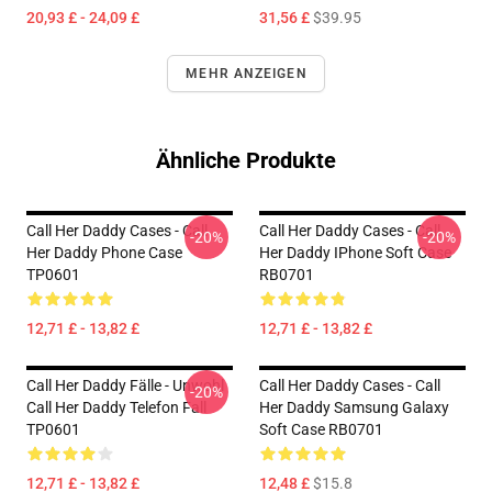
20,93 £ - 24,09 £
31,56 £
$39.95
MEHR ANZEIGEN
Ähnliche Produkte
Call Her Daddy Cases - Call
Call Her Daddy Cases - Call
-20%
-20%
Her Daddy Phone Case
Her Daddy IPhone Soft Case
TP0601
RB0701
12,71 £ - 13,82 £
12,71 £ - 13,82 £
Call Her Daddy Fälle - Unwohl
Call Her Daddy Cases - Call
-20%
Call Her Daddy Telefon Fall
Her Daddy Samsung Galaxy
TP0601
Soft Case RB0701
12,71 £ - 13,82 £
12,48 £
$15.8