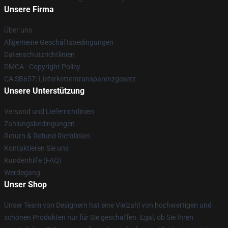
Unsere Firma
Über uns
Allgemeine Geschäftsbedingungen
Datenschutzrichtlinien
DMCA - Copyright Policy
CA SB657: Lieferkettentransparenzgesetz
Unsere Unterstützung
Versand und Lieferrichtlinien
Zahlungsbedingungen
Return & Refund Richtlinien
Kontaktieren Sie uns
Kundenhilfe (FAQ)
Werdegang
Unser Shop
Unser Team von Designern hat eine Vielzahl von hochwertigen und
schönen Produkten nur für Sie geschaffen. Egal, ob Sie Ihren