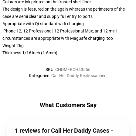
Colours are ink printed on the frosted shell floor
The design is featured on the again whereas the perimeters of the
case are semi clear and supply full entry to ports
Appropriate with Qi-standard wi-fi charging
iPhone 12, 12 Professional, 12 Professional Max, and 12 mini
circumstances are appropriate with MagSafe charging, too
Weight 26g
Thickness 1/16 inch (1.6mm)
SKU
:
CHDMERCH43556
Kategorien
:
Call Her Daddy Rechtssachen
,
What Customers Say
1 reviews for Call Her Daddy Cases -