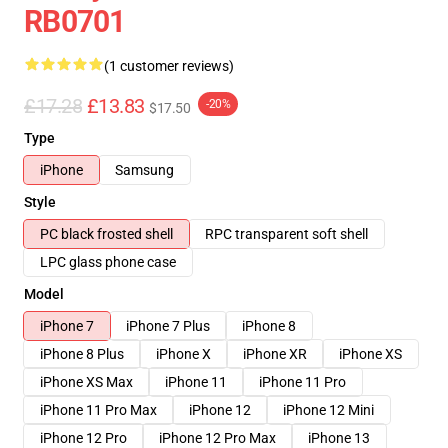
RB0701
(1 customer reviews)
£17.28
£13.83
-20%
$17.50
Type
iPhone
Samsung
Style
PC black frosted shell
RPC transparent soft shell
LPC glass phone case
Model
iPhone 7
iPhone 7 Plus
iPhone 8
iPhone 8 Plus
iPhone X
iPhone XR
iPhone XS
iPhone XS Max
iPhone 11
iPhone 11 Pro
iPhone 11 Pro Max
iPhone 12
iPhone 12 Mini
iPhone 12 Pro
iPhone 12 Pro Max
iPhone 13