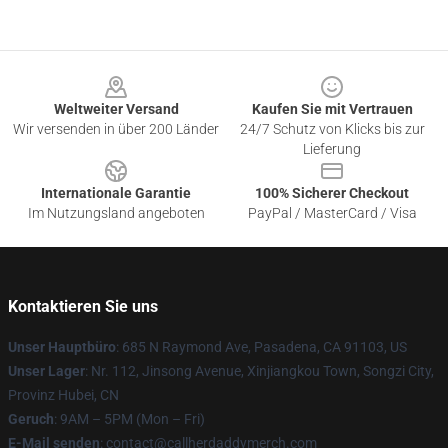
Footer
Weltweiter Versand
Kaufen Sie mit Vertrauen
Wir versenden in über 200 Länder
24/7 Schutz von Klicks bis zur
Lieferung
Internationale Garantie
100% Sicherer Checkout
Im Nutzungsland angeboten
PayPal / MasterCard / Visa
Kontaktieren Sie uns
Unser Hauptbüro
: 685 N Raymond Ave, Pasadena, CA 91103, US
Unser Lager
: Nr. 112, Jinsong Avenue, Xinjiangkou Town, Songzi City,
Provinz Hubei, CN
Geruch
: 9AM – 5PM (Mon – Fri)
E-Mail senden
: contact@callherdaddymerch.com