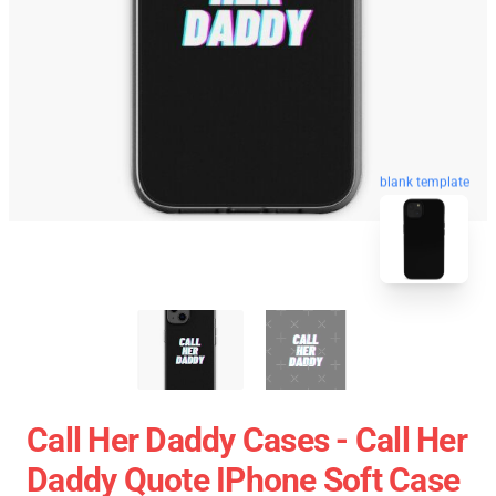
blank template
Call Her Daddy Cases - Call Her
Daddy Quote IPhone Soft Case