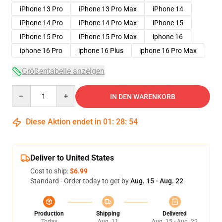
iPhone 13 Pro
iPhone 13 Pro Max
iPhone 14
iPhone 14 Pro
iPhone 14 Pro Max
iPhone 15
iPhone 15 Pro
iPhone 15 Pro Max
iphone 16
iphone 16 Pro
iphone 16 Plus
iphone 16 Pro Max
Größentabelle anzeigen
Quantity
IN DEN WARENKORB
Diese Aktion endet in
01
:
28
:
53
Deliver to United States
Cost to ship:
$6.99
Standard - Order today to get by
Aug. 15 - Aug. 22
Production
Shipping
Delivered
Today
Aug. 11
Aug. 15 - Aug. 22