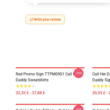
Write your review
-20%
Red Promo Sign TTPM0901 Call Her
Call Her D
Daddy Sweatshirts
Daddy Sig
32,35 £ - 37,88 £
20,93 £ - 
-20%