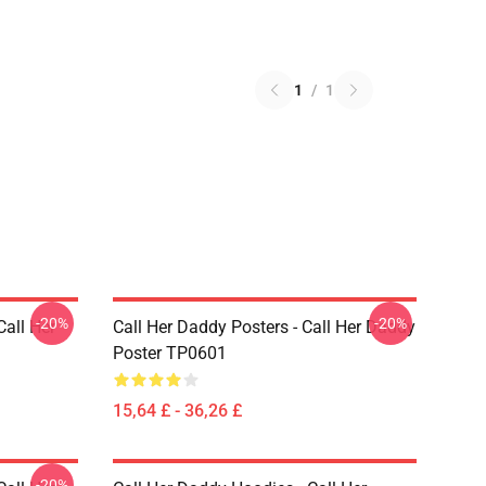
1
/
1
-20%
-20%
Call Her
Call Her Daddy Posters - Call Her Daddy
Poster TP0601
15,64 £ - 36,26 £
-20%