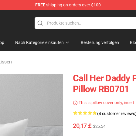
FREE
shipping on orders over $100
ndise Shop
op
Nach Kategorie einkaufen
Bestellung verfolgen
Bl
Kissen
Call Her Daddy 
Pillow RB0701
This is pillow cover only, insert
(4 customer reviews
20,17 £
$25.54