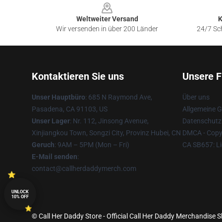
Weltweiter Versand
K
Wir versenden in über 200 Länder
24/7 Sch
Kontaktieren Sie uns
Unsere F
Unser Hauptbüro
: 685 N Raymond Ave,
Über uns
Pasadena, CA 91103, US
Allgemeine 
Unser Lager
: Nr. 112, Jinsong Avenue,
Datenschutzr
Xinjiangkou Town, Songzi City, Provinz Hubei, CN
DMCA - Copyr
Geruch
: 9AM – 5PM (Mon – Fri)
CA SB657: Li
E-Mail senden
:
contact@callherdaddymerch.com
UNLOCK
10% OFF
© Call Her Daddy Store - Official Call Her Daddy Merchandise S