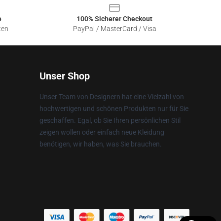
e
100% Sicherer Checkout
ten
PayPal / MasterCard / Visa
Unser Shop
Unser Team von Designern hat eine Vielzahl von
hochwertigen und schönen Produkten nur für Sie
geschaffen. Egal, ob Sie Ihren persönlichen Stil
zeigen wollen oder einfach neue Kleidung
benötigen, wir haben, was Sie brauchen.