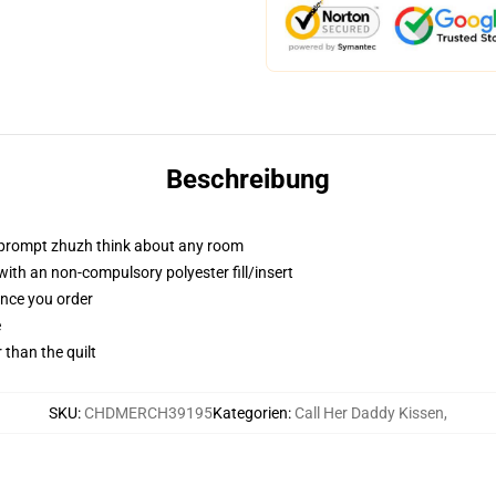
Beschreibung
t prompt zhuzh think about any room
th an non-compulsory polyester fill/insert
once you order
e
r than the quilt
SKU
:
CHDMERCH39195
Kategorien
:
Call Her Daddy Kissen
,