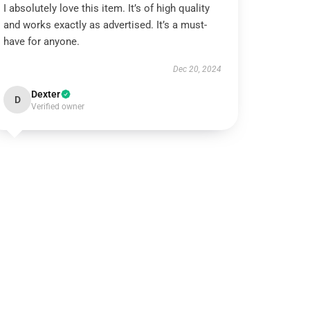
I absolutely love this item. It’s of high quality
and works exactly as advertised. It’s a must-
have for anyone.
Dec 20, 2024
Dexter
D
Verified owner