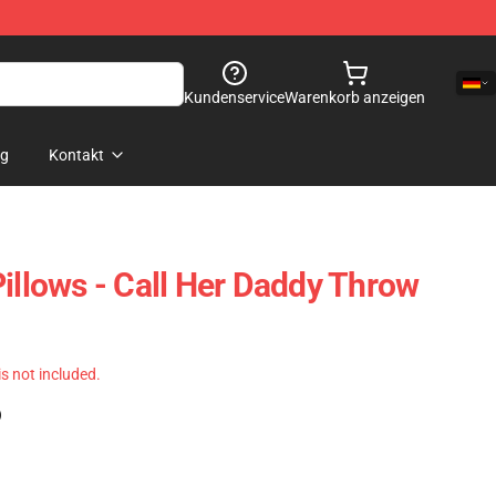
Kundenservice
Warenkorb anzeigen
og
Kontakt
Pillows - Call Her Daddy Throw
 is not included.
)