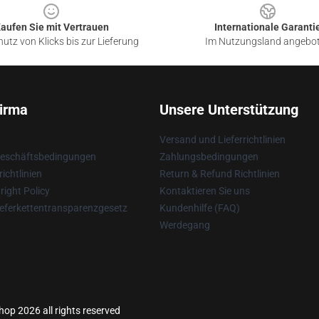
aufen Sie mit Vertrauen
Internationale Garanti
utz von Klicks bis zur Lieferung
Im Nutzungsland angebo
irma
Unsere Unterstützung
Versand und Lieferrichtlinien
Geschäftsbedingungen
Zahlungsbedingungen
ichtlinien
Return & Refund Richtlinien
ight Policy
Kontaktieren Sie uns
eferkettentransparenzgesetz
Kundenhilfe (FAQ)
Werdegang
hop 2026 all rights reserved