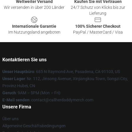
Weltweiter Versand
Kaufen Sie mit Vertrauen
Wir versenden in über 200 Länder
24/7 Schutz von Klicks bis zur
Lieferung
Internationale Garantie
100% Sicherer Checkout
Im Nutzungsland angeboten
PayPal / MasterCard / Visa
Kontaktieren Sie uns
Unser Hauptbüro
: 685 N Raymond Ave, Pasadena, CA 91103, US
Unser Lager
: Nr. 112, Jinsong Avenue, Xinjiangkou Town, Songzi City,
Provinz Hubei, CN
Geruch
: 9AM – 5PM (Mon – Fri)
E-Mail senden
: contact@callherdaddymerch.com
Unsere Firma
Über uns
Allgemeine Geschäftsbedingungen