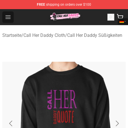
FREE
shipping on orders over $100
Call Her Daddy Store - Official Call Her Daddy Merchand
Open menu
Startseite
/
Call Her Daddy Cloth
/
Call Her Daddy Süßigkeiten