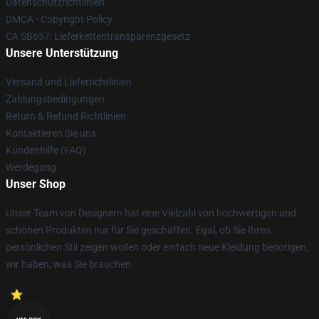
Datenschutzrichtlinien
DMCA - Copyright Policy
CA SB657: Lieferkettentransparenzgesetz
Unsere Unterstützung
Versand und Lieferrichtlinien
Zahlungsbedingungen
Return & Refund Richtlinien
Kontaktieren Sie uns
Kundenhilfe (FAQ)
Werdegang
Unser Shop
Unser Team von Designern hat eine Vielzahl von hochwertigen und
schönen Produkten nur für Sie geschaffen. Egal, ob Sie Ihren
persönlichen Stil zeigen wollen oder einfach neue Kleidung benötigen,
wir haben, was Sie brauchen.