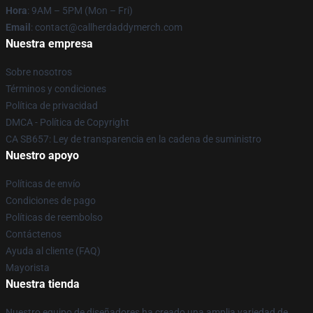
Hora
: 9AM – 5PM (Mon – Fri)
Email
: contact@callherdaddymerch.com
Nuestra empresa
Sobre nosotros
Términos y condiciones
Política de privacidad
DMCA - Política de Copyright
CA SB657: Ley de transparencia en la cadena de suministro
Nuestro apoyo
Políticas de envío
Condiciones de pago
Políticas de reembolso
Contáctenos
Ayuda al cliente (FAQ)
Mayorista
Nuestra tienda
Nuestro equipo de diseñadores ha creado una amplia variedad de