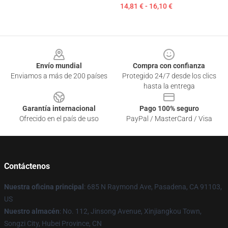
14,81 € - 16,10 €
Footer
Envío mundial
Compra con confianza
Enviamos a más de 200 países
Protegido 24/7 desde los clics
hasta la entrega
Garantía internacional
Pago 100% seguro
Ofrecido en el país de uso
PayPal / MasterCard / Visa
Contáctenos
Nuestra oficina principal
: 685 N Raymond Ave, Pasadena, CA 91103,
US
Nuestro almacén
: No. 112, Jinsong Avenue, Xinjiangkou Town,
Songzi City, Hubei Province, CN