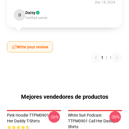
Dec 18, 2024
Daisy
D
Verified owner
Write your review
1
/
1
Mejores vendedores de productos
Pink Hoodie TTPM0901 Call
White Suit Podcast
-20%
-20%
Her Daddy T-Shirts
TTPM0901 Call Her Daddy T-
Shirts