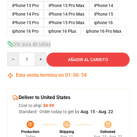
iPhone 13 Pro
iPhone 13 Pro Max
iPhone 14
iPhone 14 Pro
iPhone 14 Pro Max
iPhone 15
iPhone 15 Pro
iPhone 15 Pro Max
iphone 16
iphone 16 Pro
iphone 16 Plus
iphone 16 Pro Max
Ver guía de tallas
Quantity
AÑADIR AL CARRITO
Esta venta termina en
01
:
06
:
53
Deliver to United States
Cost to ship:
$6.99
Standard - Order today to get by
Aug. 15 - Aug. 22
Production
Shipping
Delivered
Today
Aug. 11
Aug. 15 - Aug. 22