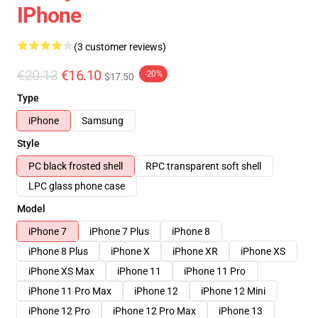
IPhone
(3 customer reviews)
€20.13
€16.10
-20%
$17.50
Type
iPhone
Samsung
Style
PC black frosted shell
RPC transparent soft shell
LPC glass phone case
Model
iPhone 7
iPhone 7 Plus
iPhone 8
iPhone 8 Plus
iPhone X
iPhone XR
iPhone XS
iPhone XS Max
iPhone 11
iPhone 11 Pro
iPhone 11 Pro Max
iPhone 12
iPhone 12 Mini
iPhone 12 Pro
iPhone 12 Pro Max
iPhone 13