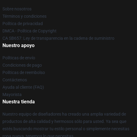
Sobre nosotros
Términos y condiciones
Política de privacidad
DMCA - Política de Copyright
CA SB657: Ley de transparencia en la cadena de suministro
Nuestro apoyo
Políticas de envío
Condiciones de pago
Políticas de reembolso
Contáctenos
Ayuda al cliente (FAQ)
Mayorista
Nuestra tienda
Nuestro equipo de diseñadores ha creado una amplia variedad de
productos de alta calidad y hermosos sólo para usted. Ya sea que
estés buscando mostrar tu estilo personal o simplemente necesitas
ropa nueva, tenemos lo que necesitas.