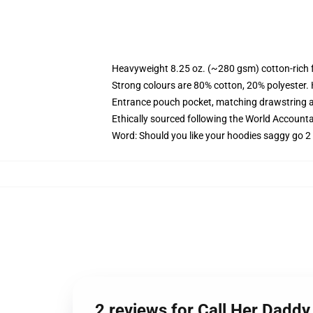
Heavyweight 8.25 oz. (~280 gsm) cotton-rich 
Strong colours are 80% cotton, 20% polyester.
Entrance pouch pocket, matching drawstring a
Ethically sourced following the World Account
Word: Should you like your hoodies saggy go 2 
2 reviews for Call Her Daddy