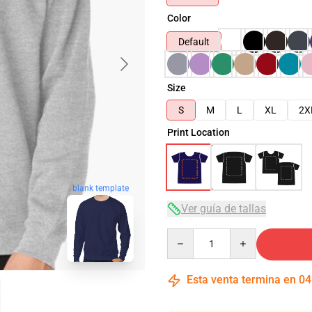
Color
Default
Size
S
M
L
XL
2X
Print Location
blank template
Ver guía de tallas
Quantity
Esta venta termina en
04