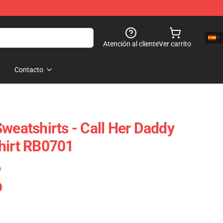
Atención al cliente
Ver carrito
Contacto
weatshirts - Call Her Daddy
hirt RB0701
)