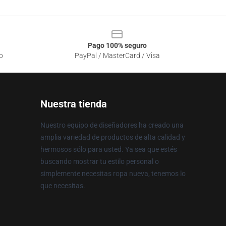
Pago 100% seguro
o
PayPal / MasterCard / Visa
Nuestra tienda
Nuestro equipo de diseñadores ha creado una
amplia variedad de productos de alta calidad y
hermosos sólo para usted. Ya sea que estés
buscando mostrar tu estilo personal o
simplemente necesitas ropa nueva, tenemos lo
que necesitas.