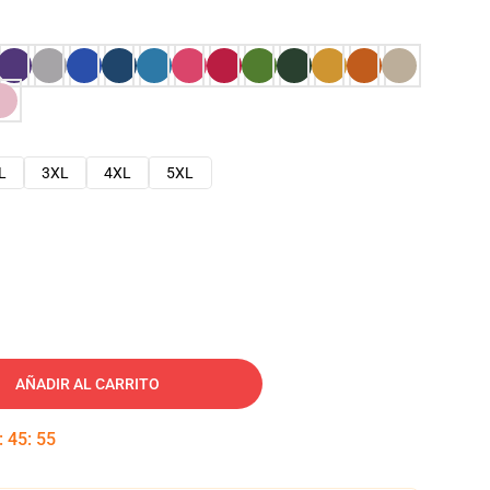
L
3XL
4XL
5XL
AÑADIR AL CARRITO
:
45
:
54