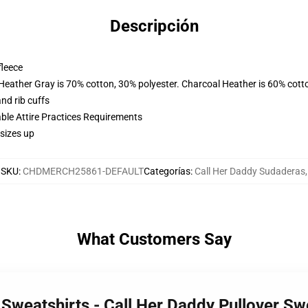
Descripción
fleece
 Heather Gray is 70% cotton, 30% polyester. Charcoal Heather is 60% cott
nd rib cuffs
able Attire Practices Requirements
sizes up
SKU
:
CHDMERCH25861-DEFAULT
Categorías
:
Call Her Daddy Sudaderas
,
What Customers Say
 Sweatshirts - Call Her Daddy Pullover S