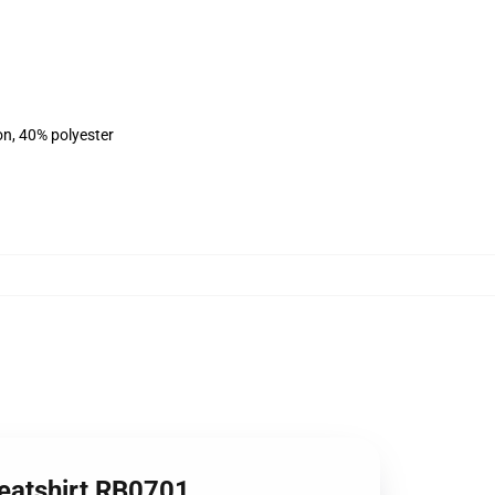
on, 40% polyester
weatshirt RB0701