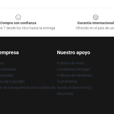
Compra con confianza
Garantía internacional
4/7 desde los clics hasta la entrega
Ofrecido en el país de us
 empresa
Nuestro apoyo
ros
Políticas de envío
ondiciones
Condiciones de pago
rivacidad
Políticas de reembolso
ica de Copyright
Contáctenos
y de transparencia en la cadena de
Ayuda al cliente (FAQ)
Mayorista