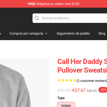
FREE
shipping on orders over $100
ndise Shop
a
Comprar por categoría
Seguimiento de pedido
Blog
Call Her Daddy S
Pullover Sweats
(2 customer reviews
€47.09
€37.67
-20%
$40.95
Type
Unisex