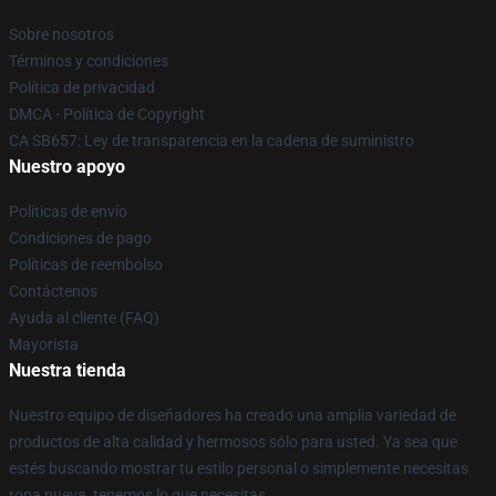
Sobre nosotros
Términos y condiciones
Política de privacidad
DMCA - Política de Copyright
CA SB657: Ley de transparencia en la cadena de suministro
Nuestro apoyo
Políticas de envío
Condiciones de pago
Políticas de reembolso
Contáctenos
Ayuda al cliente (FAQ)
Mayorista
Nuestra tienda
Nuestro equipo de diseñadores ha creado una amplia variedad de
productos de alta calidad y hermosos sólo para usted. Ya sea que
estés buscando mostrar tu estilo personal o simplemente necesitas
ropa nueva, tenemos lo que necesitas.