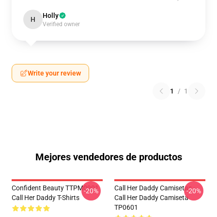
Holly
H
Verified owner
Write your review
1
/
1
Mejores vendedores de productos
Confident Beauty TTPM0901
Call Her Daddy Camisetas -
-20%
-20%
Call Her Daddy T-Shirts
Call Her Daddy Camiseta
TP0601