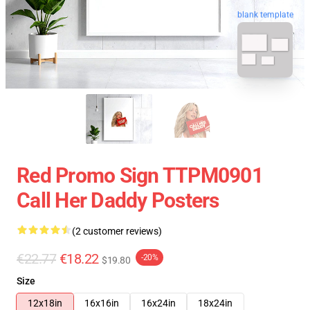
blank template
Red Promo Sign TTPM0901
Call Her Daddy Posters
(2 customer reviews)
€22.77
€18.22
-20%
$19.80
Size
12x18in
16x16in
16x24in
18x24in