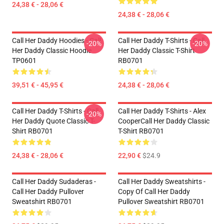
24,38 € - 28,06 €
24,38 € - 28,06 €
Call Her Daddy Hoodies - Call
Call Her Daddy T-Shirts - Call
-20%
-20%
Her Daddy Classic Hoodie
Her Daddy Classic T-Shirt
TP0601
RB0701
39,51 € - 45,95 €
24,38 € - 28,06 €
Call Her Daddy T-Shirts - Call
Call Her Daddy T-Shirts - Alex
-20%
Her Daddy Quote Classic T-
CooperCall Her Daddy Classic
Shirt RB0701
T-Shirt RB0701
24,38 € - 28,06 €
22,90 €
$24.9
Call Her Daddy Sudaderas -
Call Her Daddy Sweatshirts -
Call Her Daddy Pullover
Copy Of Call Her Daddy
Sweatshirt RB0701
Pullover Sweatshirt RB0701