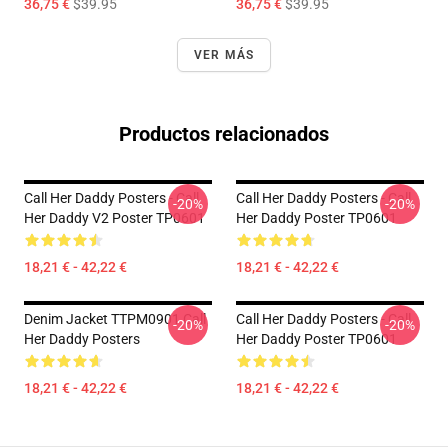
36,75 €
$39.95
36,75 €
$39.95
VER MÁS
Productos relacionados
Call Her Daddy Posters - Call
Call Her Daddy Posters - Call
-20%
-20%
Her Daddy V2 Poster TP0601
Her Daddy Poster TP0601
18,21 € - 42,22 €
18,21 € - 42,22 €
Denim Jacket TTPM0901 Call
Call Her Daddy Posters - Call
-20%
-20%
Her Daddy Posters
Her Daddy Poster TP0601
18,21 € - 42,22 €
18,21 € - 42,22 €