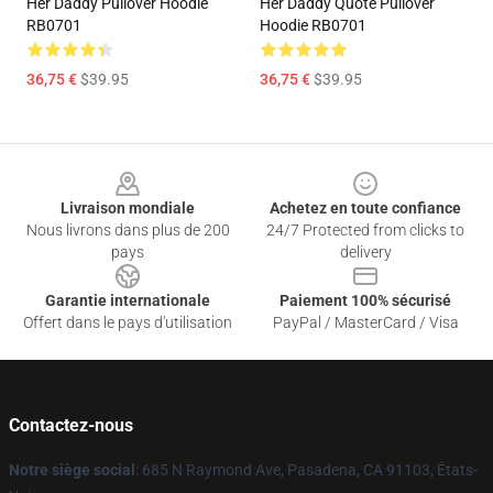
Her Daddy Pullover Hoodie
Her Daddy Quote Pullover
RB0701
Hoodie RB0701
36,75 €
$39.95
36,75 €
$39.95
Footer
Livraison mondiale
Achetez en toute confiance
Nous livrons dans plus de 200
24/7 Protected from clicks to
pays
delivery
Garantie internationale
Paiement 100% sécurisé
Offert dans le pays d'utilisation
PayPal / MasterCard / Visa
Contactez-nous
Notre siège social
: 685 N Raymond Ave, Pasadena, CA 91103, États-