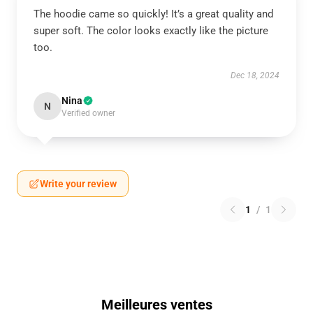
The hoodie came so quickly! It’s a great quality and
super soft. The color looks exactly like the picture
too.
Dec 18, 2024
Nina
N
Verified owner
Write your review
1
/
1
Meilleures ventes