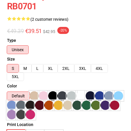
RB0701
(2 customer reviews)
€49.39
€39.51
-20%
$42.95
Type
Unisex
Size
S
M
L
XL
2XL
3XL
4XL
5XL
Color
Default
Print Location