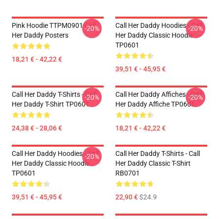
Pink Hoodie TTPM0901 Call
Call Her Daddy Hoodies - Call
-20%
-20%
Her Daddy Posters
Her Daddy Classic Hoodie
TP0601
18,21 € - 42,22 €
39,51 € - 45,95 €
Call Her Daddy T-Shirts - Call
Call Her Daddy Affiches - Call
-20%
-20%
Her Daddy T-Shirt TP0601
Her Daddy Affiche TP0601
24,38 € - 28,06 €
18,21 € - 42,22 €
Call Her Daddy Hoodies - Call
Call Her Daddy T-Shirts - Call
-20%
Her Daddy Classic Hoodie
Her Daddy Classic T-Shirt
TP0601
RB0701
39,51 € - 45,95 €
22,90 €
$24.9