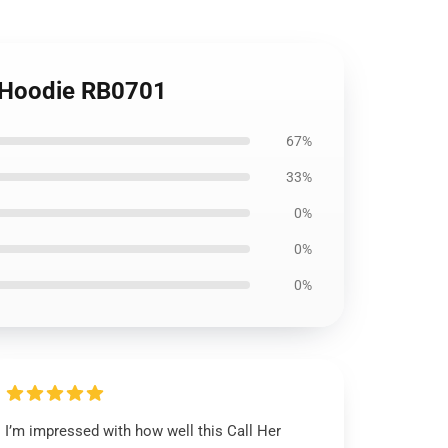
r Hoodie RB0701
67%
33%
0%
0%
0%
I’m impressed with how well this Call Her