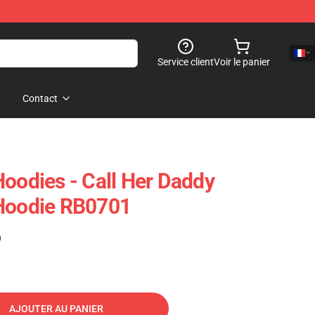
Service client
Voir le panier
Contact
Hoodies - Call Her Daddy
 Hoodie RB0701
)
AJOUTER AU PANIER