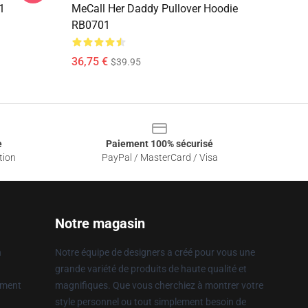
1
MeCall Her Daddy Pullover Hoodie
RB0701
36,75 €
$39.95
e
Paiement 100% sécurisé
tion
PayPal / MasterCard / Visa
Notre magasin
n
Notre équipe de designers a créé pour vous une
grande variété de produits de haute qualité et
ement
magnifiques. Que vous cherchiez à montrer votre
style personnel ou tout simplement besoin de