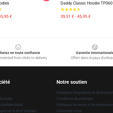
odies
Daddy Classic Hoodie TP060
45,95 €
39,51 € - 45,95 €
hetez en toute confiance
Garantie international
otected from clicks to delivery
Offert dans le pays d'utilisa
ciété
Notre soutien
Politiques d'expédition et de livraiso
énérales
Conditions de paiement
 confidentialité
Politiques de retour et de rembours
que sur le droit d'auteur
Contactez-nous