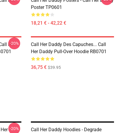
Call Her
Call Her Daddy Posters - Call Her Daddy
Poster TP0601
18,21 € - 42,22 €
-20%
Call Her
Call Her Daddy Des Capuches... Call
B0701
Her Daddy Pull-Over Hoodie RB0701
36,75 €
$39.95
-20%
 Her
Call Her Daddy Hoodies - Degrade