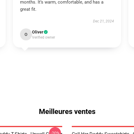
months. It’s warm, comfortable, and has a
great fit.
Dec 21, 2024
Oliver
O
Verified owner
Meilleures ventes
-20%