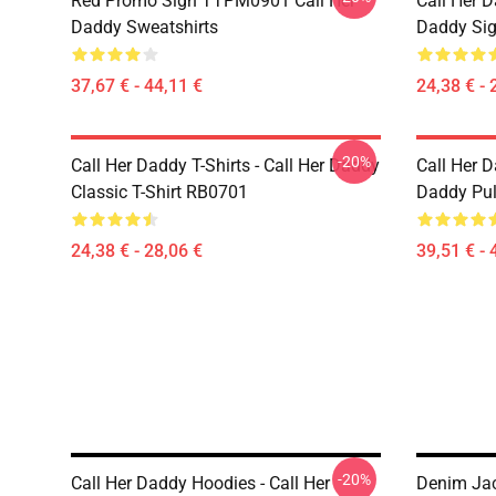
Red Promo Sign TTPM0901 Call Her
Call Her D
Daddy Sweatshirts
Daddy Sig
37,67 € - 44,11 €
24,38 € - 
-20%
Call Her Daddy T-Shirts - Call Her Daddy
Call Her D
Classic T-Shirt RB0701
Daddy Pul
24,38 € - 28,06 €
39,51 € - 
-20%
Call Her Daddy Hoodies - Call Her
Denim Jac