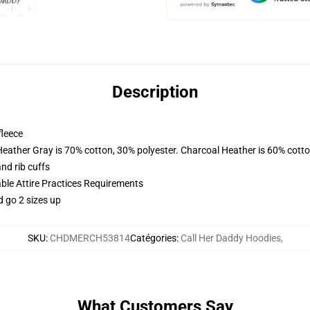
Description
fleece
Heather Gray is 70% cotton, 30% polyester. Charcoal Heather is 60% cott
nd rib cuffs
able Attire Practices Requirements
d go 2 sizes up
SKU
:
CHDMERCH53814
Catégories
:
Call Her Daddy Hoodies
,
What Customers Say