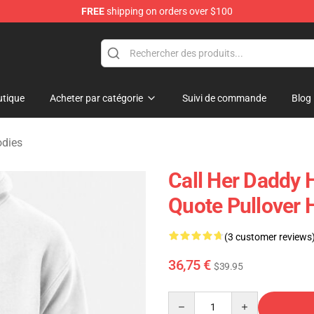
FREE
shipping on orders over $100
ndise Shop
tique
Acheter par catégorie
Suivi de commande
Blog
odies
Call Her Daddy 
Quote Pullover
(3 customer reviews
36,75 €
$39.95
Quantity