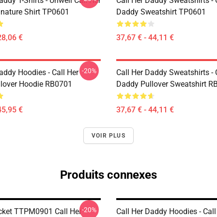
addy T-Shirts - Unwell Call Her
Call Her Daddy Sweatshirts - 
nature Shirt TP0601
Daddy Sweatshirt TP0601
28,06 €
37,67 € - 44,11 €
-20%
addy Hoodies - Call Her
Call Her Daddy Sweatshirts - 
lover Hoodie RB0701
Daddy Pullover Sweatshirt R
45,95 €
37,67 € - 44,11 €
VOIR PLUS
Produits connexes
-20%
ket TTPM0901 Call Her
Call Her Daddy Hoodies - Call