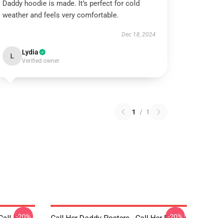
Daddy hoodie is made. It’s perfect for cold
weather and feels very comfortable.
Dec 18, 2024
Lydia
L
Verified owner
1
/
1
-20%
-20%