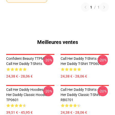
1
/
1
Meilleures ventes
Confident Beauty TTPM0901
Call Her Daddy T-Shirts - Call
-20%
-20%
Call Her Daddy T-Shirts
Her Daddy T-Shirt TP0601
24,38 € - 28,06 €
24,38 € - 28,06 €
Call Her Daddy Hoodies - Call
Call Her Daddy T-Shirts - Call
-20%
-20%
Her Daddy Classic Hoodie
Her Daddy Classic T-Shirt
TP0601
RB0701
39,51 € - 45,95 €
24,38 € - 28,06 €