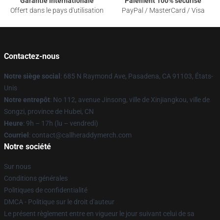
Garantie internationale
Paiement 100% sécurisé
Offert dans le pays d'utilisation
PayPal / MasterCard / Visa
Contactez-nous
Notre siège social
: 685 N Raymond Ave, Pasadena, CA 91103, États-
Unis
Notre entrepôt
: No 112, avenue Jinsong, ville de Xinjiangkou, ville de
Songzi, province de Hubei, CN
Heure
: 9h – 17h (lu – vendredi)
Courriel
: contact@callheraddymerch.com
Notre société
Sur nous
Conditions générales
Politiques de confidentialité
DMCA - Politique sur le droit d'auteur
Le présent règlement entre en vigueur le jour suivant celui de sa