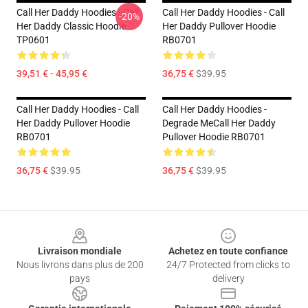
Call Her Daddy Hoodies - Call
Call Her Daddy Hoodies - Call
-20%
Her Daddy Classic Hoodie
Her Daddy Pullover Hoodie
TP0601
RB0701
39,51 € - 45,95 €
36,75 €
$39.95
Call Her Daddy Hoodies - Call
Call Her Daddy Hoodies -
Her Daddy Pullover Hoodie
Degrade MeCall Her Daddy
RB0701
Pullover Hoodie RB0701
36,75 €
$39.95
36,75 €
$39.95
Footer
Livraison mondiale
Achetez en toute confiance
Nous livrons dans plus de 200
24/7 Protected from clicks to
pays
delivery