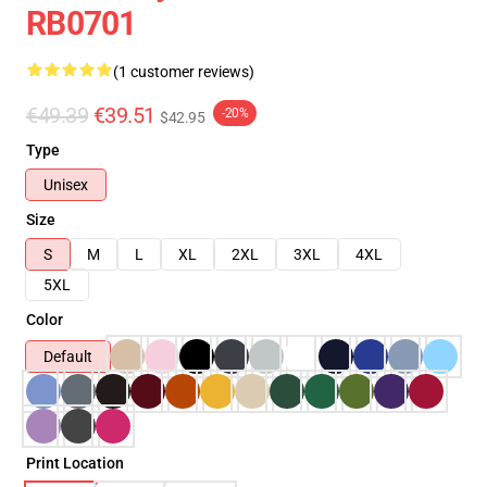
RB0701
(1 customer reviews)
€49.39
€39.51
-20%
$42.95
Type
Unisex
Size
S
M
L
XL
2XL
3XL
4XL
5XL
Color
Default
Print Location