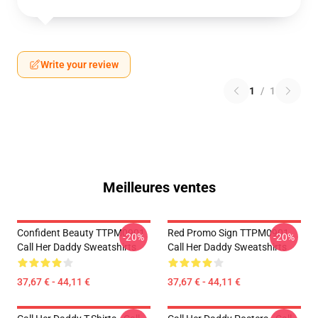
Write your review
1
/
1
Meilleures ventes
Confident Beauty TTPM0901
Red Promo Sign TTPM0901
-20%
-20%
Call Her Daddy Sweatshirts
Call Her Daddy Sweatshirts
37,67 € - 44,11 €
37,67 € - 44,11 €