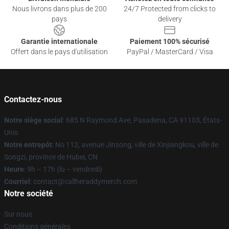
Nous livrons dans plus de 200
24/7 Protected from clicks to
pays
delivery
Garantie internationale
Paiement 100% sécurisé
Offert dans le pays d'utilisation
PayPal / MasterCard / Visa
Contactez-nous
Notre siège social
: 685 N Raymond Ave, Pasadena, CA 91103, États-
Unis
Notre entrepôt
: No 112, avenue Jinsong, ville de Xinjiangkou, ville de
Songzi, province de Hubei, CN
Heure
: 9h – 17h (lu – vendredi)
Courriel
: contact@callheraddymerch.com
Notre société
Sur nous
Conditions générales