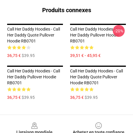
Produits connexes
Call Her Daddy Hoodies - Call
Call Her Daddy Hoodies - Call
-20%
Her Daddy Quote Pullover
Her Daddy Pullover Hoodie
Hoodie RB0701
RB0701
36,75 €
$39.95
39,51 € - 45,95 €
Call Her Daddy Hoodies - Call
Call Her Daddy Hoodies - Call
Her Daddy Pullover Hoodie
Her Daddy Quote Pullover
RB0701
Hoodie RB0701
36,75 €
$39.95
36,75 €
$39.95
Footer
Livraison mondiale
Achetez en toute confiance