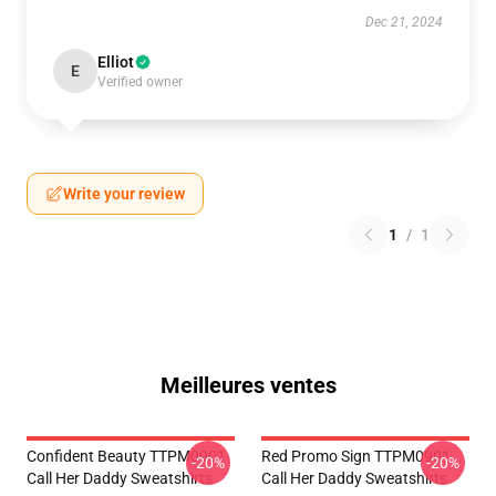
Dec 21, 2024
Elliot
E
Verified owner
Write your review
1
/
1
Meilleures ventes
Confident Beauty TTPM0901
Red Promo Sign TTPM0901
-20%
-20%
Call Her Daddy Sweatshirts
Call Her Daddy Sweatshirts