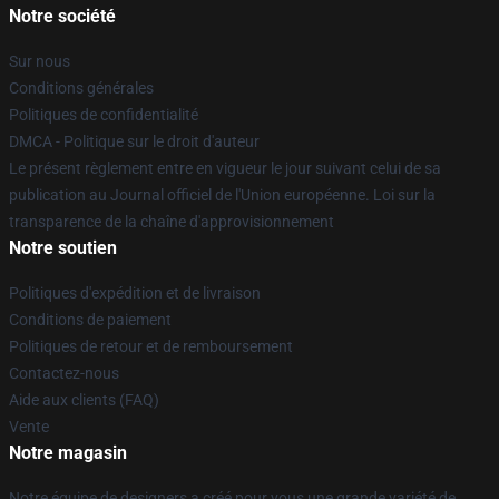
Notre société
Sur nous
Conditions générales
Politiques de confidentialité
DMCA - Politique sur le droit d'auteur
Le présent règlement entre en vigueur le jour suivant celui de sa
publication au Journal officiel de l'Union européenne. Loi sur la
transparence de la chaîne d'approvisionnement
Notre soutien
Politiques d'expédition et de livraison
Conditions de paiement
Politiques de retour et de remboursement
Contactez-nous
Aide aux clients (FAQ)
Vente
Notre magasin
Notre équipe de designers a créé pour vous une grande variété de