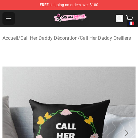
FREE
shipping on orders over $100
Call Her Daddy Store - Official Call Her Daddy Merchand
Open menu
Accueil
/
Call Her Daddy Décoration
/
Call Her Daddy Oreillers