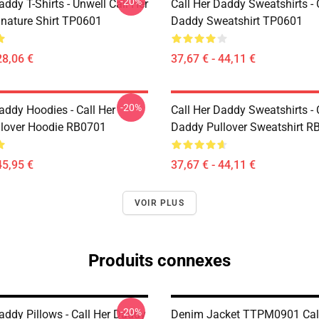
-20%
addy T-Shirts - Unwell Call Her
Call Her Daddy Sweatshirts - 
nature Shirt TP0601
Daddy Sweatshirt TP0601
28,06 €
37,67 € - 44,11 €
-20%
addy Hoodies - Call Her
Call Her Daddy Sweatshirts - 
lover Hoodie RB0701
Daddy Pullover Sweatshirt R
45,95 €
37,67 € - 44,11 €
VOIR PLUS
Produits connexes
-20%
addy Pillows - Call Her Daddy
Denim Jacket TTPM0901 Call