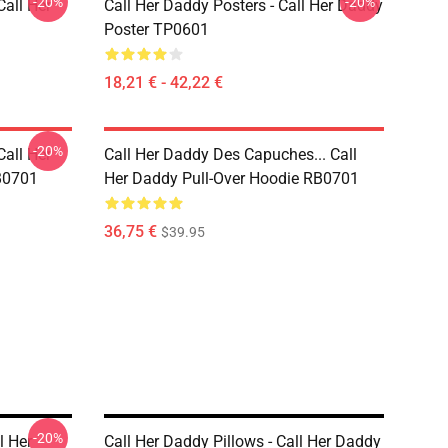
-20%
-20%
Call Her
Call Her Daddy Posters - Call Her Daddy
Poster TP0601
18,21 € - 42,22 €
-20%
Call Her
Call Her Daddy Des Capuches... Call
B0701
Her Daddy Pull-Over Hoodie RB0701
36,75 €
$39.95
-20%
 Her
Call Her Daddy Pillows - Call Her Daddy