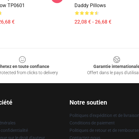
low TP0601
Daddy Pillows
26,68 €
22,08 € - 26,68 €
hetez en toute confiance
Garantie international
otected from clicks to delivery
Offert dans le pays d'utilisa
ciété
Notre soutien
Politiques d'expédition et de livraiso
énérales
Conditions de paiement
 confidentialité
Politiques de retour et de rembours
que sur le droit d'auteur
Contactez-nous