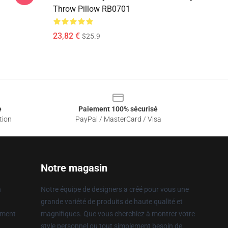
Throw Pillow RB0701
23,82 €
$25.9
e
Paiement 100% sécurisé
tion
PayPal / MasterCard / Visa
Notre magasin
n
Notre équipe de designers a créé pour vous une
grande variété de produits de haute qualité et
ement
magnifiques. Que vous cherchiez à montrer votre
style personnel ou tout simplement besoin de