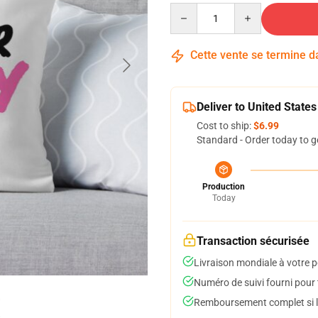
Quantity
Cette vente se termine 
Deliver to United States
Cost to ship:
$6.99
Standard - Order today to g
Production
Today
Transaction sécurisée
Livraison mondiale à votre p
Numéro de suivi fourni pour t
Remboursement complet si le