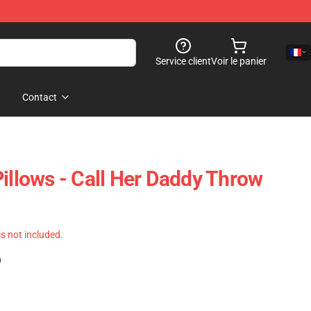
Service client
Voir le panier
Contact
Pillows - Call Her Daddy Throw
 is not included.
)