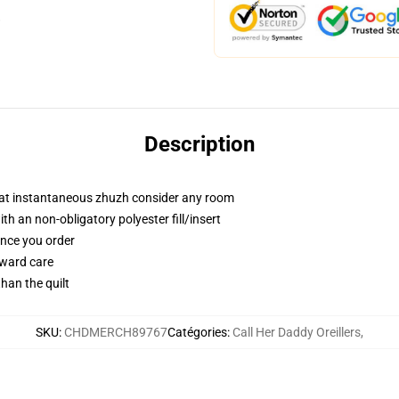
Description
that instantaneous zhuzh consider any room
 an non-obligatory polyester fill/insert
once you order
rward care
than the quilt
SKU
:
CHDMERCH89767
Catégories
:
Call Her Daddy Oreillers
,