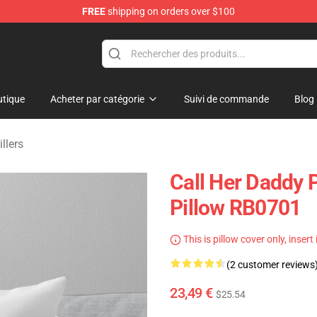
FREE
shipping on orders over $100
ndise Shop
tique
Acheter par catégorie
Suivi de commande
Blog
llers
Call Her Daddy 
Pillow RB0701
This is pillow cover only, insert
(2 customer reviews
23,49 €
$25.54