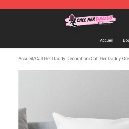
Call Her Daddy Store - Official Call Her Daddy Mercha
Accueil
Bou
Accueil
/
Call Her Daddy Décoration
/
Call Her Daddy Orei