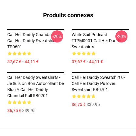
Produits connexes
Call Her Daddy Chandails -
White Suit Podcast
-20%
-20%
Call Her Daddy Sweatshirt
TTPM0901 Call Her Daddy
TP0601
Sweatshirts
37,67 € - 44,11 €
37,67 € - 44,11 €
Call Her Daddy Sweatshirts -
Call Her Daddy Sweatshirts -
Je Suis Un Bon Autocollant De
Call Her Daddy Pullover
Bloc // Call Her Daddy
Sweatshirt RB0701
Chandail Pull RB0701
36,75 €
$39.95
36,75 €
$39.95
Footer