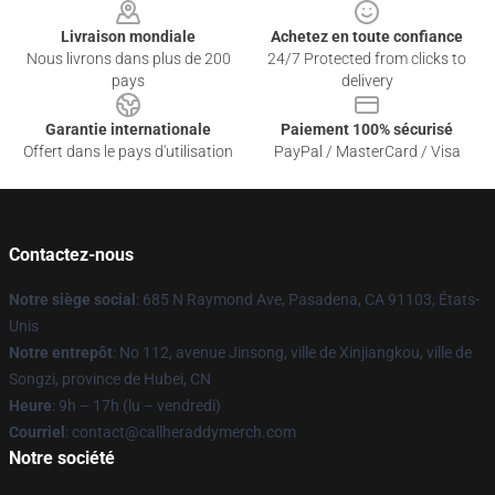
Livraison mondiale
Achetez en toute confiance
Nous livrons dans plus de 200
24/7 Protected from clicks to
pays
delivery
Garantie internationale
Paiement 100% sécurisé
Offert dans le pays d'utilisation
PayPal / MasterCard / Visa
Contactez-nous
Notre siège social
: 685 N Raymond Ave, Pasadena, CA 91103, États-
Unis
Notre entrepôt
: No 112, avenue Jinsong, ville de Xinjiangkou, ville de
Songzi, province de Hubei, CN
Heure
: 9h – 17h (lu – vendredi)
Courriel
: contact@callheraddymerch.com
Notre société