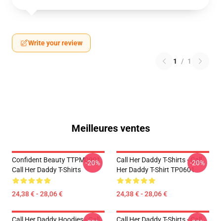
Write your review
1
/
1
Meilleures ventes
Confident Beauty TTPM0901
Call Her Daddy T-Shirts - Call
-20%
-20%
Call Her Daddy T-Shirts
Her Daddy T-Shirt TP0601
24,38 € - 28,06 €
24,38 € - 28,06 €
Call Her Daddy Hoodies - Call
Call Her Daddy T-Shirts - Call