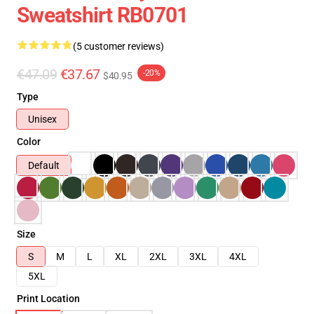
Sweatshirt RB0701
(5 customer reviews)
€47.09
€37.67
-20%
$40.95
Type
Unisex
Color
Default
Size
S
M
L
XL
2XL
3XL
4XL
5XL
Print Location