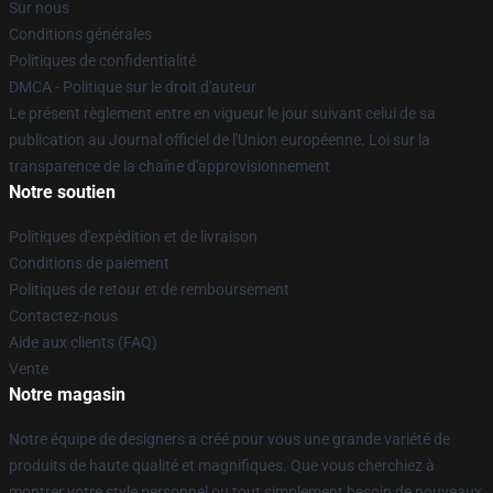
Sur nous
Conditions générales
Politiques de confidentialité
DMCA - Politique sur le droit d'auteur
Le présent règlement entre en vigueur le jour suivant celui de sa
publication au Journal officiel de l'Union européenne. Loi sur la
transparence de la chaîne d'approvisionnement
Notre soutien
Politiques d'expédition et de livraison
Conditions de paiement
Politiques de retour et de remboursement
Contactez-nous
Aide aux clients (FAQ)
Vente
Notre magasin
Notre équipe de designers a créé pour vous une grande variété de
produits de haute qualité et magnifiques. Que vous cherchiez à
montrer votre style personnel ou tout simplement besoin de nouveaux