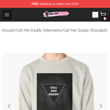
FREE
shipping on orders over $100
Call Her Daddy Store - Official Call Her Daddy Merchand
Open menu
Accueil
/
Call Her Daddy Vêtements
/
Call Her Daddy Chandails