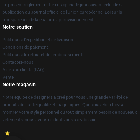
Le présent règlement entre en vigueur le jour suivant celui de sa
publication au Journal officiel de l'Union européenne. Loi sur la
transparence de la chaîne d'approvisionnement
Notre soutien
Politiques d'expédition et de livraison
Conditions de paiement
Politiques de retour et de remboursement
Contactez-nous
Aide aux clients (FAQ)
Vente
Notre magasin
Notre équipe de designers a créé pour vous une grande variété de
produits de haute qualité et magnifiques. Que vous cherchiez à
montrer votre style personnel ou tout simplement besoin de nouveaux
vêtements, nous avons ce dont vous avez besoin.