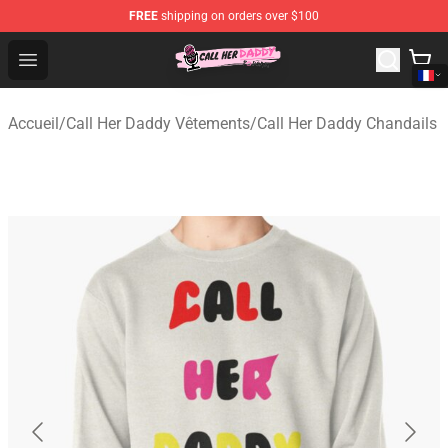
FREE
shipping on orders over $100
Call Her Daddy Store - Official Call Her Daddy Merchand
Open menu
Accueil
/
Call Her Daddy Vêtements
/
Call Her Daddy Chandails