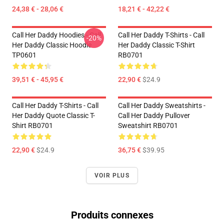
24,38 € - 28,06 €
18,21 € - 42,22 €
Call Her Daddy Hoodies - Call
Call Her Daddy T-Shirts - Call
-20%
Her Daddy Classic Hoodie
Her Daddy Classic T-Shirt
TP0601
RB0701
39,51 € - 45,95 €
22,90 €
$24.9
Call Her Daddy T-Shirts - Call
Call Her Daddy Sweatshirts -
Her Daddy Quote Classic T-
Call Her Daddy Pullover
Shirt RB0701
Sweatshirt RB0701
22,90 €
$24.9
36,75 €
$39.95
VOIR PLUS
Produits connexes