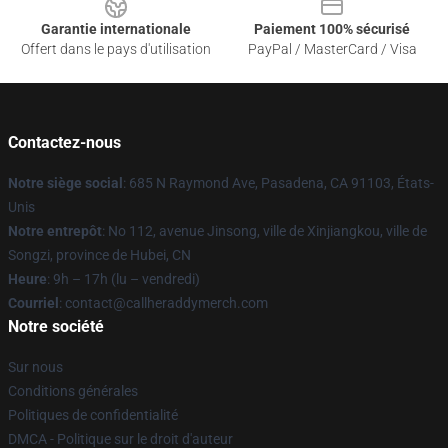
Garantie internationale
Paiement 100% sécurisé
Offert dans le pays d'utilisation
PayPal / MasterCard / Visa
Contactez-nous
Notre siège social
: 685 N Raymond Ave, Pasadena, CA 91103, États-
Unis
Notre entrepôt
: No 112, avenue Jinsong, ville de Xinjiangkou, ville de
Songzi, province de Hubei, CN
Heure
: 9h – 17h (lu – vendredi)
Courriel
: contact@callheraddymerch.com
Notre société
Sur nous
Conditions générales
Politiques de confidentialité
DMCA - Politique sur le droit d'auteur