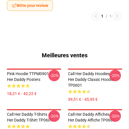
Write your review
1
/
1
Meilleures ventes
Pink Hoodie TTPM0901 Call
Call Her Daddy Hoodies - Call
-20%
-20%
Her Daddy Posters
Her Daddy Classic Hoodie
TP0601
18,21 € - 42,22 €
39,51 € - 45,95 €
Call Her Daddy T-Shirts - Call
Call Her Daddy Affiches - Call
-20%
-20%
Her Daddy T-Shirt TP0601
Her Daddy Affiche TP0601