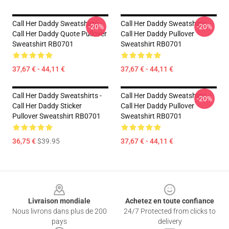
Call Her Daddy Sweatshirts -
Call Her Daddy Sweatshirts -
-20%
-20%
Call Her Daddy Quote Pullover
Call Her Daddy Pullover
Sweatshirt RB0701
Sweatshirt RB0701
37,67 € - 44,11 €
37,67 € - 44,11 €
Call Her Daddy Sweatshirts -
Call Her Daddy Sweatshirts -
-20%
Call Her Daddy Sticker
Call Her Daddy Pullover
Pullover Sweatshirt RB0701
Sweatshirt RB0701
36,75 €
$39.95
37,67 € - 44,11 €
Footer
Livraison mondiale
Achetez en toute confiance
Nous livrons dans plus de 200
24/7 Protected from clicks to
pays
delivery