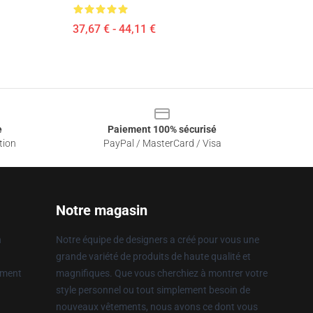
37,67 € - 44,11 €
e
Paiement 100% sécurisé
tion
PayPal / MasterCard / Visa
Notre magasin
n
Notre équipe de designers a créé pour vous une
grande variété de produits de haute qualité et
ement
magnifiques. Que vous cherchiez à montrer votre
style personnel ou tout simplement besoin de
nouveaux vêtements, nous avons ce dont vous