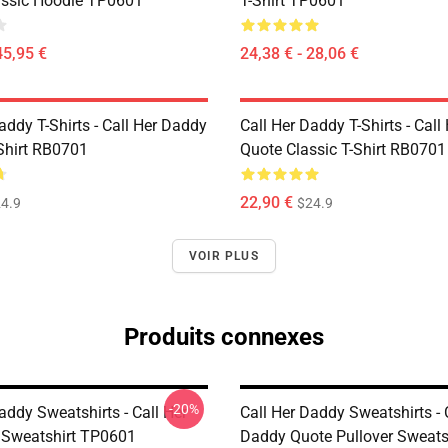
ssic Hoodie TP0601
T-Shirt TP0601
45,95 €
24,38 € - 28,06 €
addy T-Shirts - Call Her Daddy
Call Her Daddy T-Shirts - Cal
-Shirt RB0701
Quote Classic T-Shirt RB0701
22,90 €
4.9
$24.9
VOIR PLUS
Produits connexes
-20%
addy Sweatshirts - Call Her
Call Her Daddy Sweatshirts - 
Sweatshirt TP0601
Daddy Quote Pullover Sweats