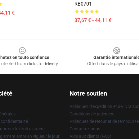
RB0701
44,11 €
37,67 € - 44,11 €
hetez en toute confiance
Garantie international
otected from clicks to delivery
Offert dans le pays d'utilisa
ciété
Notre soutien
Politiques d'expédition et de livraiso
énérales
Conditions de paiement
 confidentialité
Politiques de retour et de rembours
que sur le droit d'auteur
Contactez-nous
glement entre en vigueur le jour
Aide aux clients (FAQ)