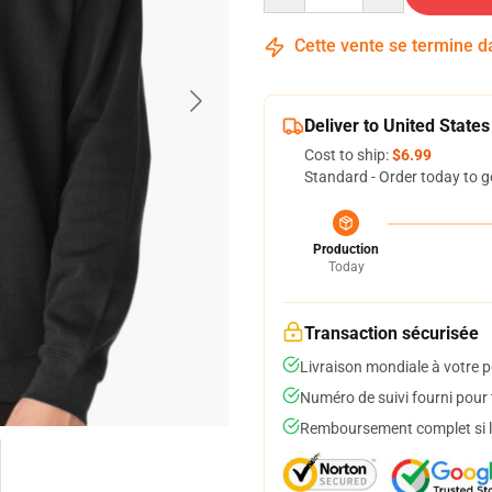
Cette vente se termine 
Deliver to United States
Cost to ship:
$6.99
Standard - Order today to g
Production
Today
Transaction sécurisée
Livraison mondiale à votre p
Numéro de suivi fourni pour t
Remboursement complet si le