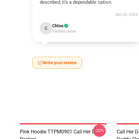
described; it’s a dependable option.
Dec 22, 2024
Chloe
C
Verified owner
Write your review
-20%
Pink Hoodie TTPM0901 Call Her Daddy
Call Her D