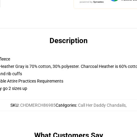
Description
fleece
 Heather Gray is 70% cotton, 30% polyester. Charcoal Heather is 60% cott
nd rib cuffs
able Attire Practices Requirements
y go 2 sizes up
SKU
:
CHDMERCH86985
Catégories
:
Call Her Daddy Chandails
,
What Customers Say