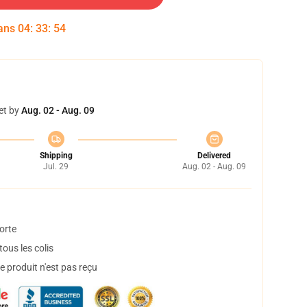
dans
04
:
33
:
54
et by
Aug. 02 - Aug. 09
Shipping
Delivered
Jul. 29
Aug. 02 - Aug. 09
orte
ous les colis
 produit n'est pas reçu