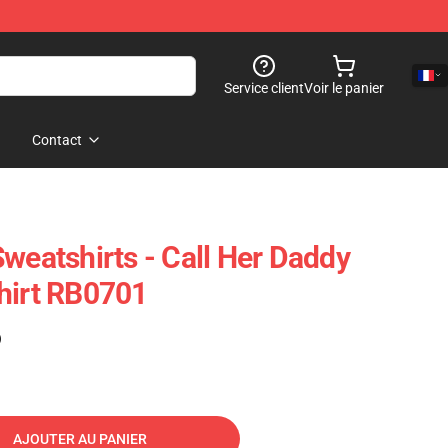
Service client
Voir le panier
Contact
weatshirts - Call Her Daddy
hirt RB0701
)
AJOUTER AU PANIER