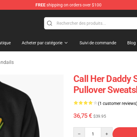
FREE
shipping on orders over $100
ndise Shop
tique
Acheter par catégorie
Suivi de commande
Blog
ndails
Call Her Daddy S
Pullover Sweats
(1 customer reviews
36,75 €
$39.95
Quantity