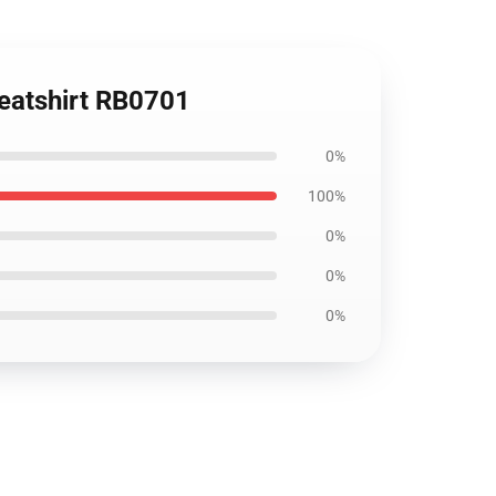
weatshirt RB0701
0%
100%
0%
0%
0%