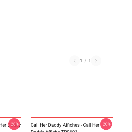
1
/
1
-20%
-20%
l Her Daddy
Call Her Daddy Affiches - Call Her