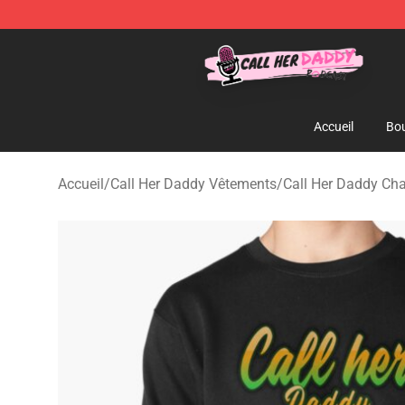
Call Her Daddy Store - Official Call Her Daddy Mercha
Accueil
Bou
Accueil
/
Call Her Daddy Vêtements
/
Call Her Daddy Cha