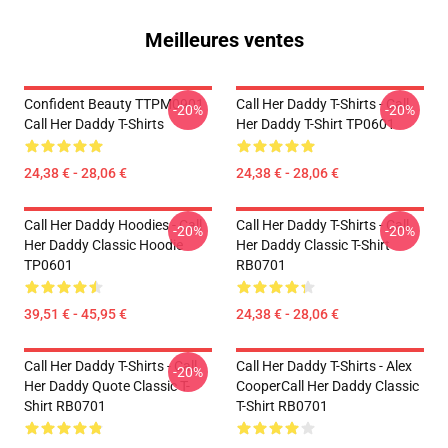
Meilleures ventes
Confident Beauty TTPM0901
Call Her Daddy T-Shirts - Call
-20%
-20%
Call Her Daddy T-Shirts
Her Daddy T-Shirt TP0601
24,38 € - 28,06 €
24,38 € - 28,06 €
Call Her Daddy Hoodies - Call
Call Her Daddy T-Shirts - Call
-20%
-20%
Her Daddy Classic Hoodie
Her Daddy Classic T-Shirt
TP0601
RB0701
39,51 € - 45,95 €
24,38 € - 28,06 €
Call Her Daddy T-Shirts - Call
Call Her Daddy T-Shirts - Alex
-20%
Her Daddy Quote Classic T-
CooperCall Her Daddy Classic
Shirt RB0701
T-Shirt RB0701