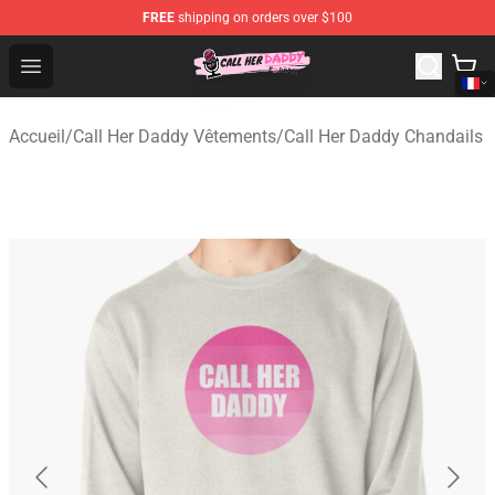
FREE
shipping on orders over $100
Call Her Daddy Store - Official Call Her Daddy Merchand
Open menu
Accueil
/
Call Her Daddy Vêtements
/
Call Her Daddy Chandails