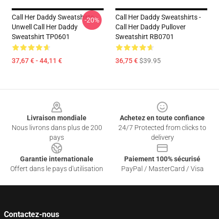
Call Her Daddy Sweatshirts -
Call Her Daddy Sweatshirts -
-20%
Unwell Call Her Daddy
Call Her Daddy Pullover
Sweatshirt TP0601
Sweatshirt RB0701
37,67 € - 44,11 €
36,75 €
$39.95
Footer
Livraison mondiale
Achetez en toute confiance
Nous livrons dans plus de 200
24/7 Protected from clicks to
pays
delivery
Garantie internationale
Paiement 100% sécurisé
Offert dans le pays d'utilisation
PayPal / MasterCard / Visa
Contactez-nous