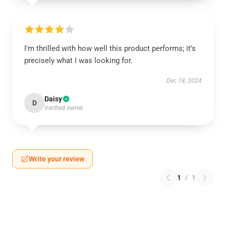
I'm thrilled with how well this product performs; it’s
precisely what I was looking for.
Dec 18, 2024
Daisy
D
Verified owner
Write your review
1
/
1