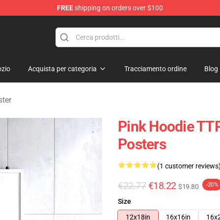
FREE
shipping on orders over $100
ndise Shop
zio
Acquista per categoria
Tracciamento ordine
Blog
ster
Pink Hoodie TT
Posters
(1 customer reviews
€22.77
€18.22
-20%
$19.80
Size
12x18in
16x16in
16x