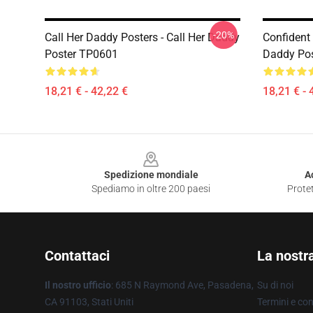
-20%
Call Her Daddy Posters - Call Her Daddy
Confident
Poster TP0601
Daddy Pos
18,21 € - 42,22 €
18,21 € - 
Footer
Spedizione mondiale
A
Spediamo in oltre 200 paesi
Protet
Contattaci
La nostr
Il nostro ufficio
: 685 N Raymond Ave, Pasadena,
Su di noi
CA 91103, Stati Uniti
Termini e con