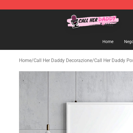
Call Her Daddy Store - Official Call Her Daddy Mercha
Home
Nego
Home
/
Call Her Daddy Decorazione
/
Call Her Daddy Po