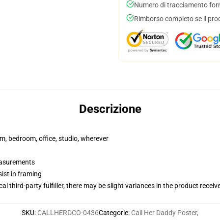
Numero di tracciamento forni
Rimborso completo se il pro
Descrizione
rm, bedroom, office, studio, wherever
measurements
ist in framing
al third-party fulfiller, there may be slight variances in the product receiv
SKU
:
CALLHERDCO-0436
Categorie
:
Call Her Daddy Poster
,