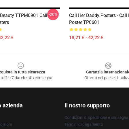
-20%
 Beauty TTPM0901 Call Her
Call Her Daddy Posters - Call
ters
Poster TP0601
42,22 €
18,21 € - 42,22 €
cquista in tutta sicurezza
Garanzia internazional
to 24/7 dai clic alla consegna
Offerto nel paese di utiliz
a azienda
Il nostro supporto
Condizioni di spedizione e consegna
dizioni
Termini di pagamento