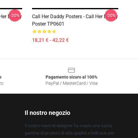
-20%
-20%
 Her Daddy
Call Her Daddy Posters - Call Her Daddy
Poster TP0601
18,21 € - 42,22 €
e
Pagamento sicuro al 100%
zo
PayPal / MasterCard / Visa
Il nostro negozio
Il nostro team di designer ha creato una vasta
gamma di prodotti di alta qualità e belli solo per