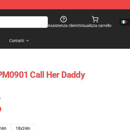
Assistenza clienti
Visualizza carrello
Contatti
PM0901 Call Her Daddy
)
24in
18x24in