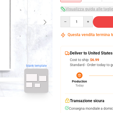
Visualizza guida alle tagli
Quantity
Questa vendita termina 
Deliver to United States
Cost to ship:
$6.99
Standard - Order today to g
blank template
Production
Today
Transazione sicura
Consegna mondiale a domici