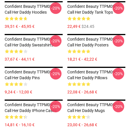
Confident Beauty TTPM0901
Confident Beauty TTPM0901
-20%
-20%
Call Her Daddy Hoodies
Call Her Daddy Tank Tops
39,51 € - 45,95 €
22,49 €
$24.45
Confident Beauty TTPM0901
Confident Beauty TTPM0901
-20%
-20%
Call Her Daddy Sweatshirts
Call Her Daddy Posters
37,67 € - 44,11 €
18,21 € - 42,22 €
Confident Beauty TTPM0901
Confident Beauty TTPM0901
-20%
-20%
Call Her Daddy Pins
Call Her Daddy Pillows
9,24 € - 12,00 €
22,08 € - 26,68 €
Confident Beauty TTPM0901
Confident Beauty TTPM0901
-20%
-20%
Call Her Daddy IPhone Cases
Call Her Daddy Mugs
14,81 € - 16,10 €
23,00 € - 26,68 €