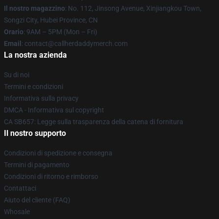
Il nostro magazzino
: No. 112, Jinsong Avenue, Xinjiangkou Town,
Songzi City, Hubei Province, CN
Orario
: 9AM – 5PM (Mon – Fri)
Email
: contact@callherdaddymerch.com
La nostra azienda
Su di noi
Termini e condizioni
Informativa sulla privacy
DMCA - Informativa sul copyright
CA SB657: Legge sulla trasparenza della catena di fornitura
Il nostro supporto
Condizioni di spedizione e consegna
Termini di pagamento
Condizioni di ritorno e rimborso
Contattaci
Aiuto del cliente (FAQ)
Whosale