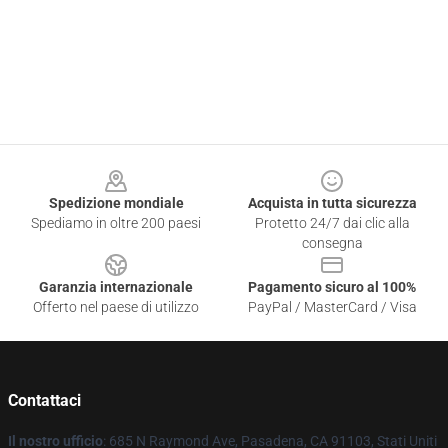
Footer
Spedizione mondiale
Acquista in tutta sicurezza
Spediamo in oltre 200 paesi
Protetto 24/7 dai clic alla
consegna
Garanzia internazionale
Pagamento sicuro al 100%
Offerto nel paese di utilizzo
PayPal / MasterCard / Visa
Contattaci
Il nostro ufficio
: 685 N Raymond Ave, Pasadena, CA 91103, Stati Uniti