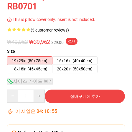
RB0701
This is pillow cover only, insert is not included.
(3 customer reviews)
₩49,953
₩39,962
-20%
$29.00
Size
19x29in (50x75cm)
16x16in (40x40cm)
18x18in (45x45cm)
20x20in (50x50cm)
사이즈 가이드 보기
Quantity
장바구니에 추가
이 세일은
04
:
10
:
54