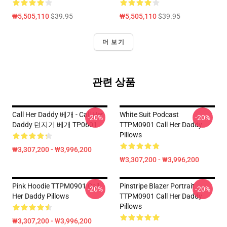
₩5,505,110
$39.95
₩5,505,110
$39.95
더 보기
관련 상품
Call Her Daddy 베개 - Call Her
White Suit Podcast
-20%
-20%
Daddy 던지기 베개 TP0601
TTPM0901 Call Her Daddy
Pillows
₩3,307,200 - ₩3,996,200
₩3,307,200 - ₩3,996,200
Pink Hoodie TTPM0901 Call
Pinstripe Blazer Portrait
-20%
-20%
Her Daddy Pillows
TTPM0901 Call Her Daddy
Pillows
₩3,307,200 - ₩3,996,200