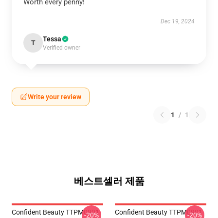
Worth every penny!
Dec 19, 2024
Tessa
T
Verified owner
Write your review
1
/
1
베스트셀러 제품
Confident Beauty TTPM0901
Confident Beauty TTPM0901
-20%
-20%