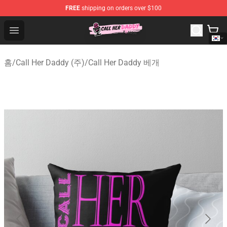
FREE
shipping on orders over $100
Call Her Daddy Store - Official Call Her Daddy Merchand
Open menu
홈
/
Call Her Daddy (주)
/
Call Her Daddy 베개