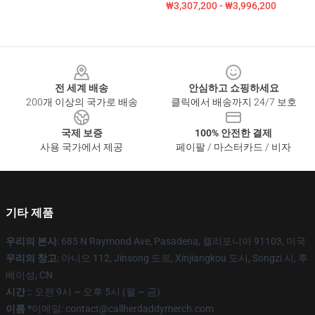
₩3,307,200 - ₩3,996,200
Footer
전 세계 배송
안심하고 쇼핑하세요
200개 이상의 국가로 배송
클릭에서 배송까지 24/7 보호
국제 보증
100% 안전한 결제
사용 국가에서 제공
페이팔 / 마스터카드 / 비자
기타 제품
우리의 본사
: 685 N Raymond Ave, Pasadena, 캘리포니아 91103, 미국
우리의 창고
: 아니오 112, Jinsong 도로, Xinjiangkou 도시, Songzi 시, 후
베이성, CN
시간 :
: 오전 9시 ~ 오후 5시 (월 ~ 금)
이름 *
이메일: contact@callherdaddymerch.com