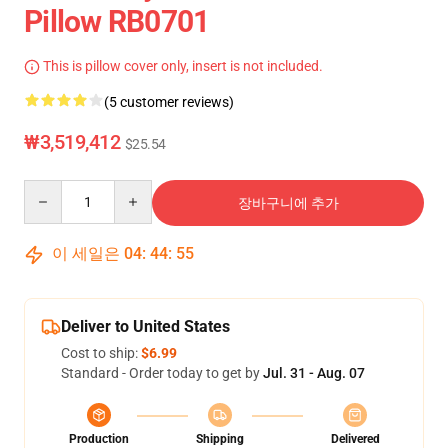
Pillow RB0701
This is pillow cover only, insert is not included.
(5 customer reviews)
₩3,519,412
$25.54
Quantity
장바구니에 추가
이 세일은
04
:
44
:
54
Deliver to United States
Cost to ship:
$6.99
Standard - Order today to get by
Jul. 31 - Aug. 07
Production
Shipping
Delivered