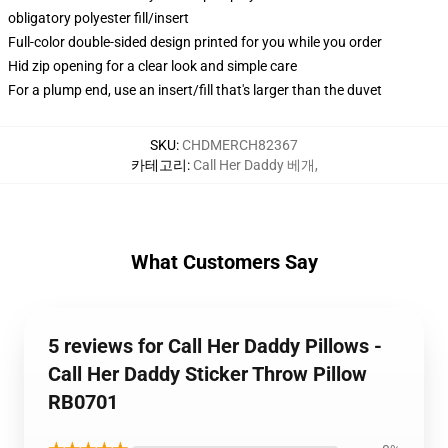
obligatory polyester fill/insert
Full-color double-sided design printed for you while you order
Hid zip opening for a clear look and simple care
For a plump end, use an insert/fill that's larger than the duvet
SKU
:
CHDMERCH82367
카테고리
:
Call Her Daddy 베개
,
What Customers Say
5 reviews for Call Her Daddy Pillows -
Call Her Daddy Sticker Throw Pillow
RB0701