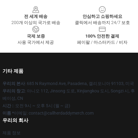
Footer
전 세계 배송
안심하고 쇼핑하세요
200개 이상의 국가로 배송
클릭에서 배송까지 24/7 보호
국제 보증
100% 안전한 결제
사용 국가에서 제공
페이팔 / 마스터카드 / 비자
기타 제품
우리의 본사
: 685 N Raymond Ave, Pasadena, 캘리포니아 91103, 미국
우리의 창고
: 아니오 112, Jinsong 도로, Xinjiangkou 도시, Songzi 시, 후
베이성, CN
시간 :
: 오전 9시 ~ 오후 5시 (월 ~ 금)
이름 *
이메일: contact@callherdaddymerch.com
우리의 회사
제품 정보