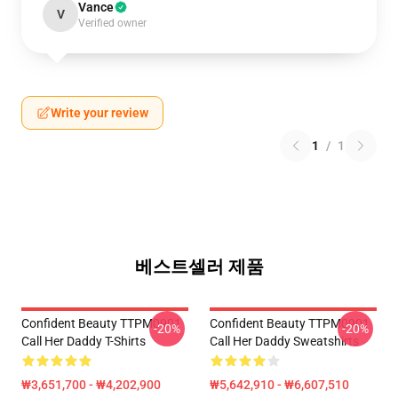
Vance
V
Verified owner
Write your review
1
/
1
베스트셀러 제품
Confident Beauty TTPM0901
Confident Beauty TTPM0901
-20%
-20%
Call Her Daddy T-Shirts
Call Her Daddy Sweatshirts
₩3,651,700 - ₩4,202,900
₩5,642,910 - ₩6,607,510