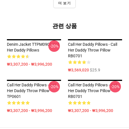
더 보기
관련 상품
Denim Jacket TTPM0901 Call
Call Her Daddy Pillows - Call
-20%
Her Daddy Pillows
Her Daddy Throw Pillow
RB0701
₩3,307,200 - ₩3,996,200
₩3,569,020
$25.9
Call Her Daddy Pillows - Call
Call Her Daddy Pillows - Call
-20%
-20%
Her Daddy Throw Pillow
Her Daddy Throw Pillow
TP0601
RB0701
₩3,307,200 - ₩3,996,200
₩3,307,200 - ₩3,996,200