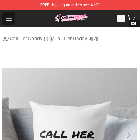
FREE
shipping on orders over $100
Call Her Daddy Store - Official Call Her Daddy Merchand
Open menu
홈
/
Call Her Daddy (주)
/
Call Her Daddy 베개