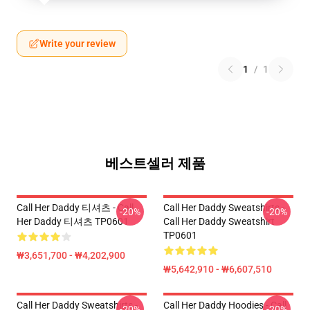
Write your review
1
/
1
베스트셀러 제품
Call Her Daddy 티셔츠 - Call
Call Her Daddy Sweatshirts -
-20%
-20%
Her Daddy 티셔츠 TP0601
Call Her Daddy Sweatshirt
TP0601
₩3,651,700 - ₩4,202,900
₩5,642,910 - ₩6,607,510
Call Her Daddy Sweatshirts -
Call Her Daddy Hoodies - Call
-20%
-20%