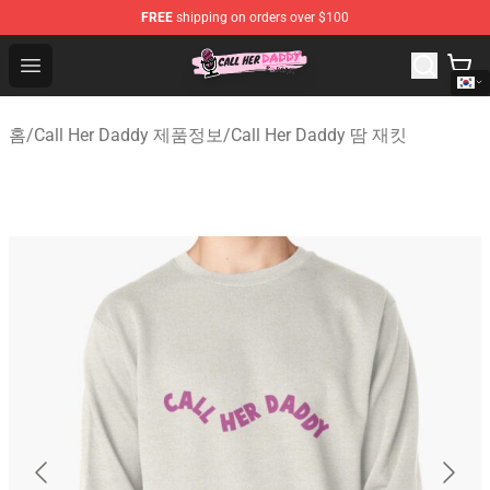
FREE
shipping on orders over $100
Call Her Daddy Store - Official Call Her Daddy Merchand
Open menu
홈
/
Call Her Daddy 제품정보
/
Call Her Daddy 땀 재킷