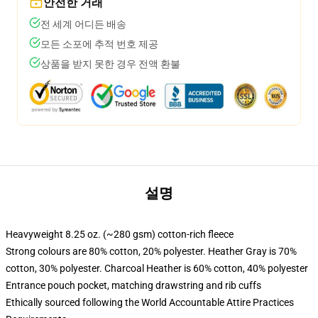
안전한 거래
전 세계 어디든 배송
모든 소포에 추적 번호 제공
상품을 받지 못한 경우 전액 환불
설명
Heavyweight 8.25 oz. (~280 gsm) cotton-rich fleece
Strong colours are 80% cotton, 20% polyester. Heather Gray is 70%
cotton, 30% polyester. Charcoal Heather is 60% cotton, 40% polyester
Entrance pouch pocket, matching drawstring and rib cuffs
Ethically sourced following the World Accountable Attire Practices