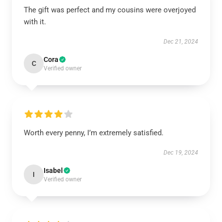
The gift was perfect and my cousins were overjoyed
with it.
Dec 21, 2024
Cora
C
Verified owner
Worth every penny, I’m extremely satisfied.
Dec 19, 2024
Isabel
I
Verified owner