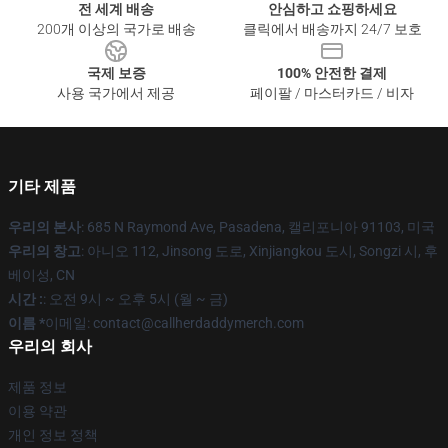
전 세계 배송
안심하고 쇼핑하세요
200개 이상의 국가로 배송
클릭에서 배송까지 24/7 보호
국제 보증
100% 안전한 결제
사용 국가에서 제공
페이팔 / 마스터카드 / 비자
기타 제품
우리의 본사
: 685 N Raymond Ave, Pasadena, 캘리포니아 91103, 미국
우리의 창고
: 아니오 112, Jinsong 도로, Xinjiangkou 도시, Songzi 시, 후
베이성, CN
시간 :
: 오전 9시 ~ 오후 5시 (월 ~ 금)
이름 *
이메일: contact@callherdaddymerch.com
우리의 회사
제품 정보
이용 약관
개인 정보 정책