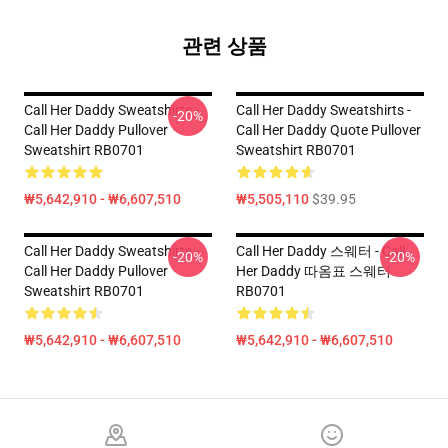
관련 상품
Call Her Daddy Sweatshirts -
Call Her Daddy Sweatshirts -
-20%
Call Her Daddy Pullover
Call Her Daddy Quote Pullover
Sweatshirt RB0701
Sweatshirt RB0701
₩5,642,910 - ₩6,607,510
₩5,505,110
$39.95
Call Her Daddy Sweatshirts -
Call Her Daddy 스웨터 - Call
-20%
-20%
Call Her Daddy Pullover
Her Daddy 따옴표 스웨터
Sweatshirt RB0701
RB0701
₩5,642,910 - ₩6,607,510
₩5,642,910 - ₩6,607,510
Footer