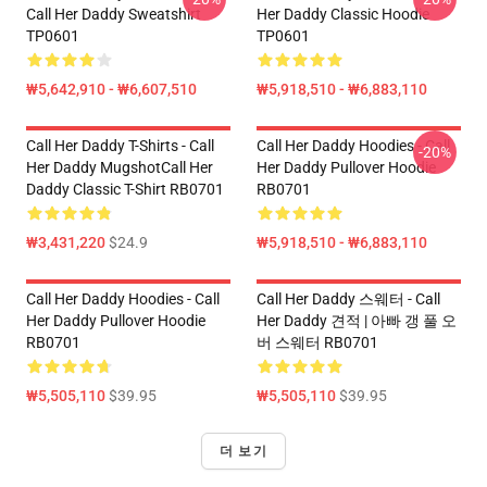
Call Her Daddy Sweatshirt
Her Daddy Classic Hoodie
TP0601
TP0601
₩5,642,910 - ₩6,607,510
₩5,918,510 - ₩6,883,110
Call Her Daddy T-Shirts - Call
Call Her Daddy Hoodies - Call
-20%
Her Daddy MugshotCall Her
Her Daddy Pullover Hoodie
Daddy Classic T-Shirt RB0701
RB0701
₩3,431,220
$24.9
₩5,918,510 - ₩6,883,110
Call Her Daddy Hoodies - Call
Call Her Daddy 스웨터 - Call
Her Daddy Pullover Hoodie
Her Daddy 견적 | 아빠 갱 풀 오
RB0701
버 스웨터 RB0701
₩5,505,110
$39.95
₩5,505,110
$39.95
더 보기