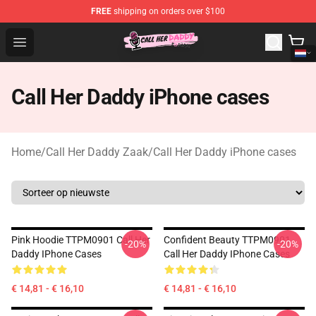
FREE
shipping on orders over $100
Call Her Daddy Store - Official Call Her Daddy Merchand
Open menu
Call Her Daddy iPhone cases
Home
/
Call Her Daddy Zaak
/
Call Her Daddy iPhone cases
Pink Hoodie TTPM0901 Call Her
Confident Beauty TTPM0901
-20%
-20%
Daddy IPhone Cases
Call Her Daddy IPhone Cases
€ 14,81 - € 16,10
€ 14,81 - € 16,10