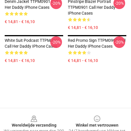
Denim Jacket TTPM0901 Call
Pinstripe Blazer Portrait
-20%
-20%
Her Daddy IPhone Cases
TTPM0901 Call Her Daddy
IPhone Cases
€ 14,81 - € 16,10
€ 14,81 - € 16,10
White Suit Podcast TTPM0901
Red Promo Sign TTPM0901 Call
-20%
-20%
Call Her Daddy IPhone Cases
Her Daddy IPhone Cases
€ 14,81 - € 16,10
€ 14,81 - € 16,10
Footer
Wereldwijde verzending
Winkel met vertrouwen