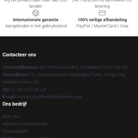
Wij verzenden naar meer dan 200
24/7 beschermd van klikken tot
landen
levering
Internationale garantie
100% veilige afhandeling
Aangeboden in het gebruiksland
PayPal / MasterCard / Visa
Contacteer ons
Ons hoofdkantoor
: 685 N Raymond Ave, Pasadena, CA 91103, US
Ons pakhuis
112, Jinsong Avenue, Xinjiangkou Town, Songzi City,
Hubei Province, CN
Uur
: 21.00 uur 5.00 uur
E-mail
: contact@callherdaddymerch.com
Ons bedrijf
Over ons
Algemene voorwaarden
Privacybeleid