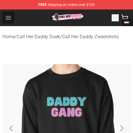
FREE
shipping on orders over $100
Call Her Daddy Store - Official Call Her Daddy Merchand
Open menu
Home
/
Call Her Daddy Doek
/
Call Her Daddy Zweetshirts