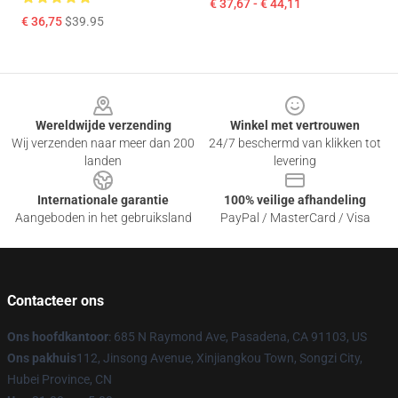
€ 37,67 - € 44,11
€ 36,75
$39.95
Footer
Wereldwijde verzending
Winkel met vertrouwen
Wij verzenden naar meer dan 200
24/7 beschermd van klikken tot
landen
levering
Internationale garantie
100% veilige afhandeling
Aangeboden in het gebruiksland
PayPal / MasterCard / Visa
Contacteer ons
Ons hoofdkantoor
: 685 N Raymond Ave, Pasadena, CA 91103, US
Ons pakhuis
112, Jinsong Avenue, Xinjiangkou Town, Songzi City,
Hubei Province, CN