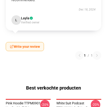
recommended.
Dec 18, 2024
Layla
L
Verified owner
Write your review
1
/
1
Best verkochte producten
Pink Hoodie TTPM0901 Call
White Suit Podcast
-20%
-20%