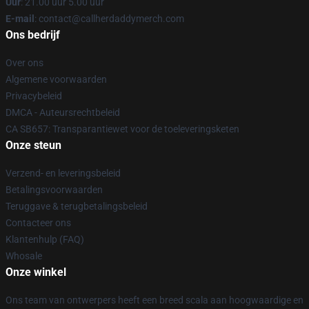
Uur
: 21.00 uur 5.00 uur
E-mail
: contact@callherdaddymerch.com
Ons bedrijf
Over ons
Algemene voorwaarden
Privacybeleid
DMCA - Auteursrechtbeleid
CA SB657: Transparantiewet voor de toeleveringsketen
Onze steun
Verzend- en leveringsbeleid
Betalingsvoorwaarden
Teruggave & terugbetalingsbeleid
Contacteer ons
Klantenhulp (FAQ)
Whosale
Onze winkel
Ons team van ontwerpers heeft een breed scala aan hoogwaardige en