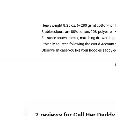
Heavyweight 8.25 oz. (~280 gsm) cotton-rich 
Stable colours are 80% cotton, 20% polyester. 
Entrance pouch pocket, matching drawstring a
Ethically sourced following the World Account
Observe: In case you like your hoodies saggy g
2 reviews for Call Her Dadd