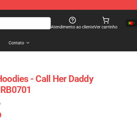
Atendimento ao cliente
Ver carrinho
Contato
Hoodies - Call Her Daddy
e RB0701
)