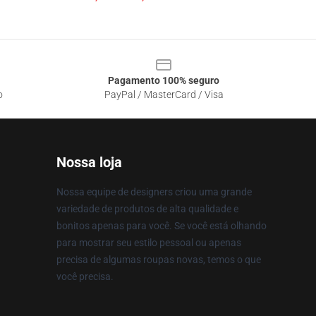
Pagamento 100% seguro
o
PayPal / MasterCard / Visa
Nossa loja
Nossa equipe de designers criou uma grande
variedade de produtos de alta qualidade e
bonitos apenas para você. Se você está olhando
para mostrar seu estilo pessoal ou apenas
precisa de algumas roupas novas, temos o que
você precisa.