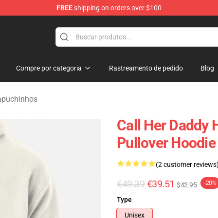
FREE
shipping on orders over $100
ndise Shop
Compre por categoria
Rastreamento de pedido
Blog
apuchinhos
Call Her Daddy 
Pullover Hoodi
(2 customer reviews
€49.39
€39.51
-20%
$42.95
Type
Unisex