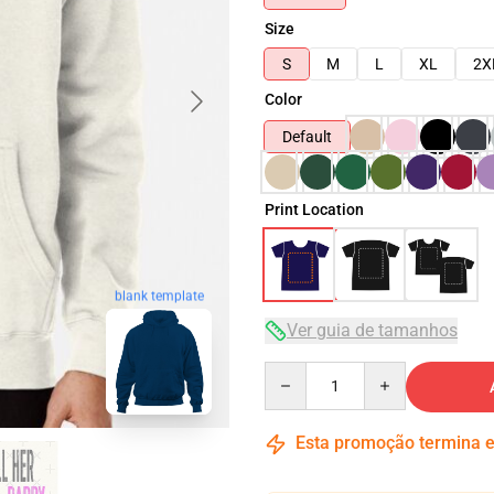
Size
S
M
L
XL
2X
Color
Default
Print Location
blank template
Ver guia de tamanhos
Quantity
Esta promoção termina