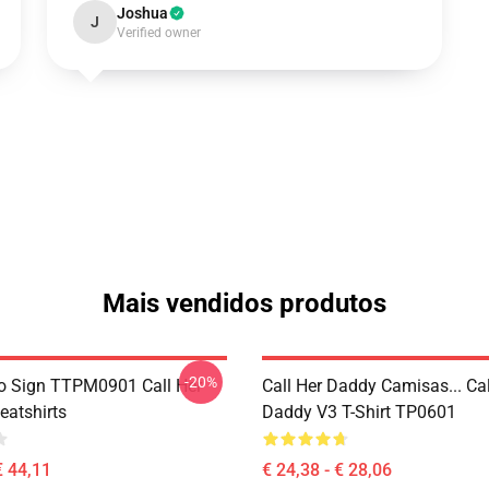
Joshua
J
Verified owner
Mais vendidos produtos
-20%
o Sign TTPM0901 Call Her
Call Her Daddy Camisas... Cal
atshirts
Daddy V3 T-Shirt TP0601
€ 44,11
€ 24,38 - € 28,06