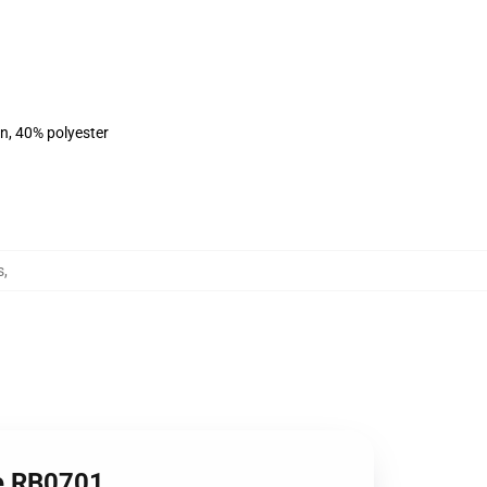
on, 40% polyester
s
,
ie RB0701