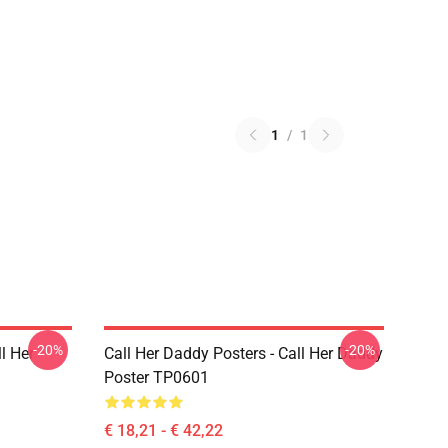
1
/
1
-20%
-20%
l Her
Call Her Daddy Posters - Call Her Daddy
Poster TP0601
€ 18,21 - € 42,22