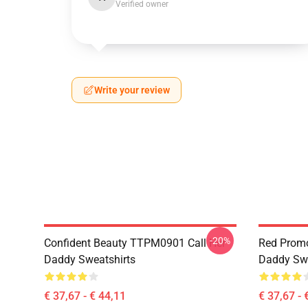
Verified owner
Write your review
-20%
Confident Beauty TTPM0901 Call Her
Red Prom
Daddy Sweatshirts
Daddy Swe
€ 37,67 - € 44,11
€ 37,67 - 