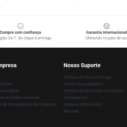
Compre com confiança
Garantia internacional
gido 24/7, do clique à entrega
Oferecido no país de us
mpresa
Nosso Suporte
Políticas de envio e entrega
ndições
Termos de pagamento
privacidade
Políticas de devolução e reembolso
ca de Direitos Autorais
Contacte-nos
i de Transparência de Cadeia de
Ajuda ao cliente (FAQ)
Whosale