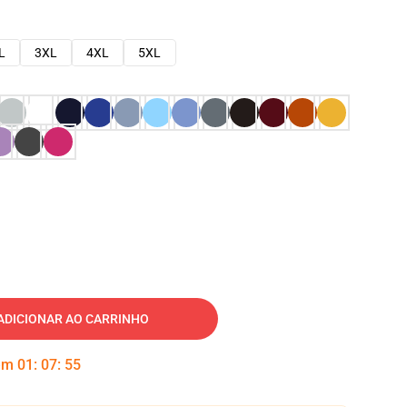
L
3XL
4XL
5XL
ADICIONAR AO CARRINHO
 em
01
:
07
:
54