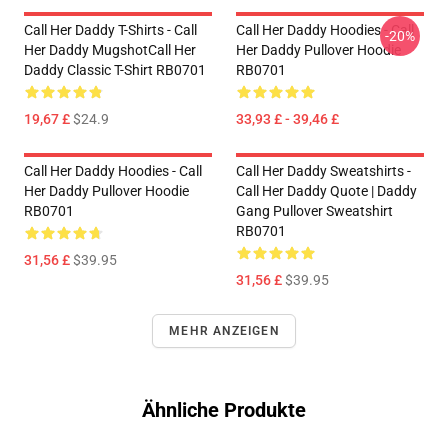
Call Her Daddy T-Shirts - Call
Call Her Daddy Hoodies - Call
-20%
Her Daddy MugshotCall Her
Her Daddy Pullover Hoodie
Daddy Classic T-Shirt RB0701
RB0701
19,67 £
$24.9
33,93 £ - 39,46 £
Call Her Daddy Hoodies - Call
Call Her Daddy Sweatshirts -
Her Daddy Pullover Hoodie
Call Her Daddy Quote | Daddy
RB0701
Gang Pullover Sweatshirt
RB0701
31,56 £
$39.95
31,56 £
$39.95
MEHR ANZEIGEN
Ähnliche Produkte