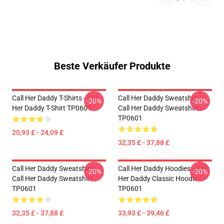
Beste Verkäufer Produkte
Call Her Daddy T-Shirts - Call
Call Her Daddy Sweatshirts -
-20%
-20%
Her Daddy T-Shirt TP0601
Call Her Daddy Sweatshirt
TP0601
20,93 £ - 24,09 £
32,35 £ - 37,88 £
Call Her Daddy Sweatshirts -
Call Her Daddy Hoodies - Call
-20%
-20%
Call Her Daddy Sweatshirt
Her Daddy Classic Hoodie
TP0601
TP0601
32,35 £ - 37,88 £
33,93 £ - 39,46 £