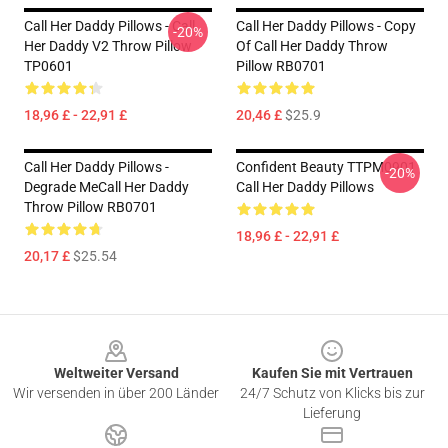
Call Her Daddy Pillows - Call
Call Her Daddy Pillows - Copy
-20%
Her Daddy V2 Throw Pillow
Of Call Her Daddy Throw
TP0601
Pillow RB0701
18,96 £ - 22,91 £
20,46 £
$25.9
Call Her Daddy Pillows -
Confident Beauty TTPM0901
-20%
Degrade MeCall Her Daddy
Call Her Daddy Pillows
Throw Pillow RB0701
18,96 £ - 22,91 £
20,17 £
$25.54
Footer
Weltweiter Versand
Kaufen Sie mit Vertrauen
Wir versenden in über 200 Länder
24/7 Schutz von Klicks bis zur
Lieferung