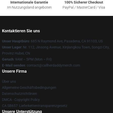
Internationale Garantie
100% Sicherer Checkout
Im Nutzungsland angeboten
PayPal / MasterCard / Visa
Kontaktieren Sie uns
Unser Hauptbüro
: 685 N Raymond Ave, Pasadena, CA 91103, US
Unser Lager
: Nr. 112, Jinsong Avenue, Xinjiangkou Town, Songzi City,
Provinz Hubei, CN
Geruch
: 9AM – 5PM (Mon – Fri)
E-Mail senden
: contact@callherdaddymerch.com
Unsere Firma
Über uns
Allgemeine Geschäftsbedingungen
Datenschutzrichtlinien
DMCA - Copyright Policy
CA SB657: Lieferkettentransparenzgesetz
Unsere Unterstützung