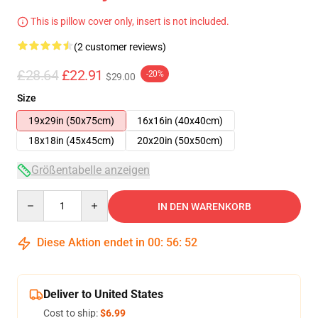
This is pillow cover only, insert is not included.
(2 customer reviews)
£28.64
£22.91
-20%
$29.00
Size
19x29in (50x75cm)
16x16in (40x40cm)
18x18in (45x45cm)
20x20in (50x50cm)
Größentabelle anzeigen
Quantity
IN DEN WARENKORB
Diese Aktion endet in
00
:
56
:
52
Deliver to United States
Cost to ship:
$6.99