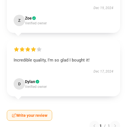
Dec 19, 2024
Zoe
Z
Verified owner
Incredible quality, I’m so glad I bought it!
Dec 17, 2024
Dylan
D
Verified owner
Write your review
1
/
1