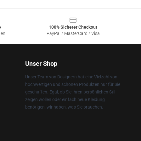
e
100% Sicherer Checkout
ten
PayPal / MasterCard / Visa
Unser Shop
Unser Team von Designern hat eine Vielzahl von
hochwertigen und schönen Produkten nur für Sie
geschaffen. Egal, ob Sie Ihren persönlichen Stil
zeigen wollen oder einfach neue Kleidung
benötigen, wir haben, was Sie brauchen.