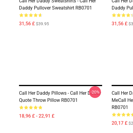
Call Her Daddy Sweatshirts - Call Her
Call Her D
Daddy Pullover Sweatshirt RB0701
Daddy Pul
31,56 £
31,56 £
$39.95
$3
-20%
Call Her Daddy Pillows - Call Her Daddy
Call Her 
Quote Throw Pillow RB0701
MeCall He
RB0701
18,96 £ - 22,91 £
20,17 £
$2