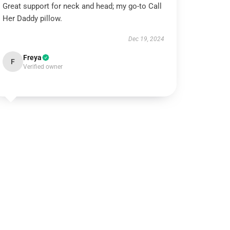
Great support for neck and head; my go-to Call
Her Daddy pillow.
Dec 19, 2024
Freya
F
Verified owner