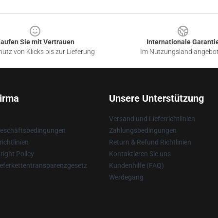
aufen Sie mit Vertrauen
Internationale Garanti
utz von Klicks bis zur Lieferung
Im Nutzungsland angebo
irma
Unsere Unterstützung
Versand und Lieferrichtlinien
Geschäftsbedingungen
Zahlungsbedingungen
ichtlinien
Return & Refund Richtlinien
ight Policy
Kontaktieren Sie uns
eferkettentransparenzgesetz
Kundenhilfe (FAQ)
Werdegang