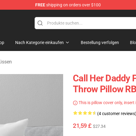
FREE
shipping on orders over $100
ndise Shop
op
Nach Kategorie einkaufen
Bestellung verfolgen
Bl
Kissen
Call Her Daddy P
Throw Pillow R
This is pillow cover only, insert
(4 customer reviews
21,59 £
$27.34