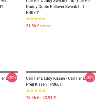
 Her
Call Her Daddy Sweatshirts - Call Her
01
Daddy Quote Pullover Sweatshirt
RB0701
31,56 £
$39.95
-20%
-20%
 Her Daddy
Call Her Daddy Kissen - Call Her Daddy
Pfeil Kissen TP0601
18,96 £ - 22,91 £