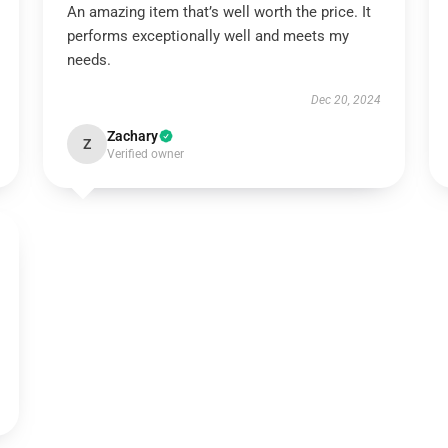
An amazing item that’s well worth the price. It
performs exceptionally well and meets my
needs.
Dec 20, 2024
Zachary
Z
Verified owner