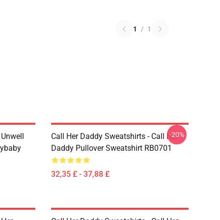
1
/
1
-20%
m Unwell
Call Her Daddy Sweatshirts - Call Her
dybaby
Daddy Pullover Sweatshirt RB0701
32,35 £ - 37,88 £