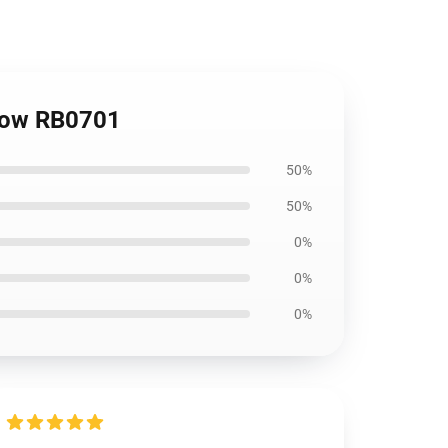
llow RB0701
50%
50%
0%
0%
0%