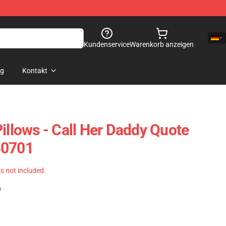
Kundenservice
Warenkorb anzeigen
og
Kontakt
illows - Call Her Daddy Quote
B0701
 is not included.
)