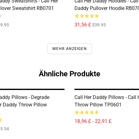
addy Sweatshirts - Call Her
Call Her Daddy Hoodies - Call
lover Sweatshirt RB0701
Daddy Pullover Hoodie RB07
31,56 £
9.95
$39.95
MEHR ANZEIGEN
Ähnliche Produkte
Daddy Pillows - Degrade
Call Her Daddy Pillows - Call
r Daddy Throw Pillow
Throw Pillow TP0601
18,96 £ - 22,91 £
5.54