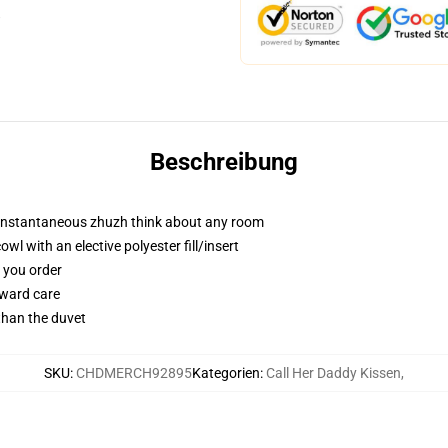
Beschreibung
t instantaneous zhuzh think about any room
l with an elective polyester fill/insert
f you order
rward care
 than the duvet
SKU
:
CHDMERCH92895
Kategorien
:
Call Her Daddy Kissen
,