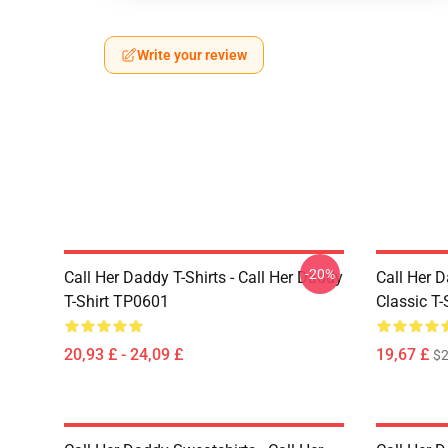
Write your review
-20%
Call Her Daddy T-Shirts - Call Her Daddy
Call Her D
T-Shirt TP0601
Classic T
20,93 £ - 24,09 £
19,67 £
$2