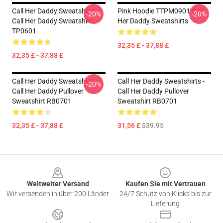
Call Her Daddy Sweatshirts -
Pink Hoodie TTPM0901 Call
-20%
-20%
Call Her Daddy Sweatshirt
Her Daddy Sweatshirts
TP0601
32,35 £ - 37,88 £
32,35 £ - 37,88 £
Call Her Daddy Sweatshirts -
Call Her Daddy Sweatshirts -
-20%
Call Her Daddy Pullover
Call Her Daddy Pullover
Sweatshirt RB0701
Sweatshirt RB0701
32,35 £ - 37,88 £
31,56 £
$39.95
Footer
Weltweiter Versand
Kaufen Sie mit Vertrauen
Wir versenden in über 200 Länder
24/7 Schutz von Klicks bis zur
Lieferung