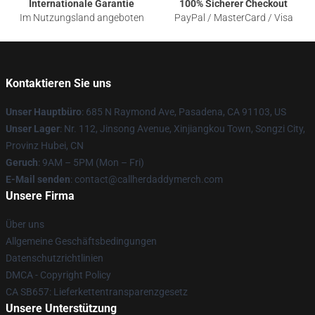
Internationale Garantie
100% Sicherer Checkout
Im Nutzungsland angeboten
PayPal / MasterCard / Visa
Kontaktieren Sie uns
Unser Hauptbüro
: 685 N Raymond Ave, Pasadena, CA 91103, US
Unser Lager
: Nr. 112, Jinsong Avenue, Xinjiangkou Town, Songzi City,
Provinz Hubei, CN
Geruch
: 9AM – 5PM (Mon – Fri)
E-Mail senden
: contact@callherdaddymerch.com
Unsere Firma
Über uns
Allgemeine Geschäftsbedingungen
Datenschutzrichtlinien
DMCA - Copyright Policy
CA SB657: Lieferkettentransparenzgesetz
Unsere Unterstützung