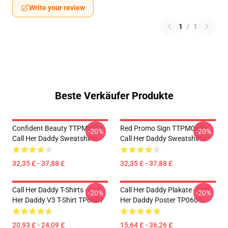
Write your review
1
/
1
Beste Verkäufer Produkte
Confident Beauty TTPM0901
Red Promo Sign TTPM0901
-20%
-20%
Call Her Daddy Sweatshirts
Call Her Daddy Sweatshirts
32,35 £ - 37,88 £
32,35 £ - 37,88 £
Call Her Daddy T-Shirts - Call
Call Her Daddy Plakate - Call
-20%
-20%
Her Daddy V3 T-Shirt TP0601
Her Daddy Poster TP0601
20,93 £ - 24,09 £
15,64 £ - 36,26 £