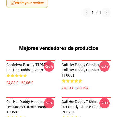
Write your review
1
/
1
Mejores vendedores de productos
Confident Beauty TTPM0901
Call Her Daddy Camisetas -
-20%
-20%
Call Her Daddy T-Shirts
Call Her Daddy Camiseta
TP0601
24,38 € - 28,06 €
24,38 € - 28,06 €
Call Her Daddy Hoodies - Call
Call Her Daddy T-Shirts - Call
-20%
-20%
Her Daddy Classic Hoodie
Her Daddy Classic T-Shirt
TP0601
RB0701