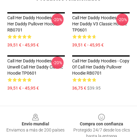
Call Her Daddy Hoodies - Call
Call Her Daddy Hoodies - Call
-20%
-20%
Her Daddy Pullover Hoodie
Her Daddy V3 Classic Hoodie
RB0701
TP0601
39,51 € - 45,95 €
39,51 € - 45,95 €
Call Her Daddy Hoodies -
Call Her Daddy Hoodies - Copy
-20%
Unwell Call Her Daddy Classic
Of Call Her Daddy Pullover
Hoodie TP0601
Hoodie RB0701
39,51 € - 45,95 €
36,75 €
$39.95
Footer
Envío mundial
Compra con confianza
Enviamos a más de 200 países
Protegido 24/7 desde los clics
hasta la entrega