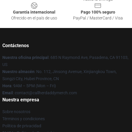
Garantía internacional
Pago 100% seguro
Ofrecido en el país de uso
PayPal / MasterCard / Visa
Contáctenos
Nuestra oficina principal
: 685 N Raymond Ave, Pasadena, CA 91103,
US
Nuestro almacén
: No. 112, Jinsong Avenue, Xinjiangkou Town,
Songzi City, Hubei Province, CN
Hora
: 9AM – 5PM (Mon – Fri)
Email
: contact@callherdaddymerch.com
Nuestra empresa
Sobre nosotros
Términos y condiciones
Política de privacidad