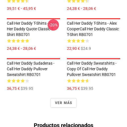
39,51 € - 45,95 €
24,38 € - 28,06 €
Call Her Daddy T-Shirts - Call
Call Her Daddy T-Shirts - Alex
-20%
Her Daddy Quote Classic T-
CooperCall Her Daddy Classic
Shirt RB0701
T-Shirt RB0701
24,38 € - 28,06 €
22,90 €
$24.9
Call Her Daddy Sudaderas -
Call Her Daddy Sweatshirts -
Call Her Daddy Pullover
Copy Of Call Her Daddy
Sweatshirt RB0701
Pullover Sweatshirt RB0701
36,75 €
$39.95
36,75 €
$39.95
VER MÁS
Productos relacionados