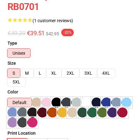
RB0701
(1 customer reviews)
€49.39
€39.51
-20%
$42.95
Type
Unisex
Size
S
M
L
XL
2XL
3XL
4XL
5XL
Color
Default
Print Location