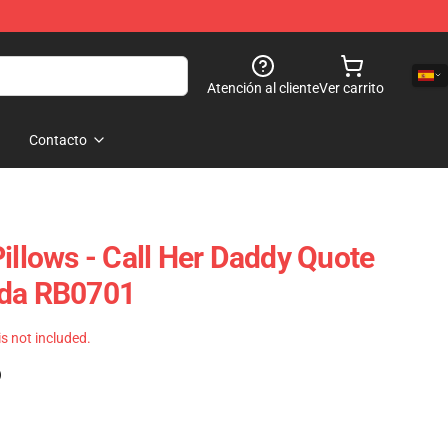
Atención al cliente
Ver carrito
Contacto
illows - Call Her Daddy Quote
ada RB0701
 is not included.
)