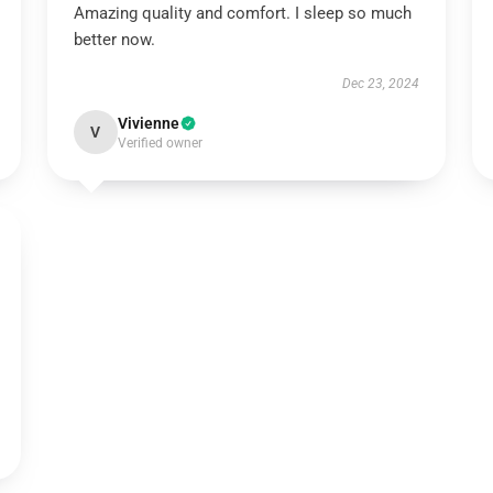
Amazing quality and comfort. I sleep so much
better now.
Dec 23, 2024
Vivienne
V
Verified owner