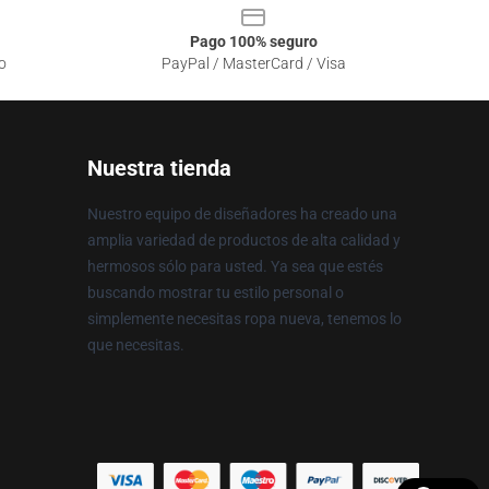
Pago 100% seguro
o
PayPal / MasterCard / Visa
Nuestra tienda
Nuestro equipo de diseñadores ha creado una
amplia variedad de productos de alta calidad y
hermosos sólo para usted. Ya sea que estés
buscando mostrar tu estilo personal o
simplemente necesitas ropa nueva, tenemos lo
que necesitas.