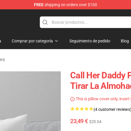
FREE
shipping on orders over $100
ndise Shop
a
Comprar por categoría
Seguimiento de pedido
Blog
ows
Call Her Daddy P
Tirar La Almoh
This is pillow cover only, insert
(4 customer reviews
23,49 €
$25.54