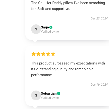
The Call Her Daddy pillow I’ve been searching
for. Soft and supportive.
Dec 23, 2024
Sage
S
Verified owner
This product surpassed my expectations with
its outstanding quality and remarkable
performance.
Dec 19, 2024
Sebastian
S
Verified owner