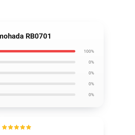
 almohada RB0701
100%
0%
0%
0%
0%