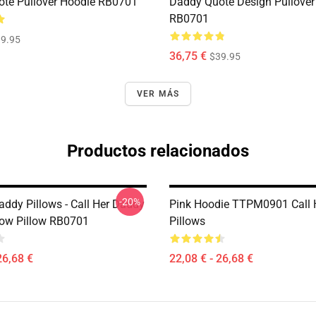
te Pullover Hoodie RB0701
Daddy Quote Design Pullover
RB0701
9.95
36,75 €
$39.95
VER MÁS
Productos relacionados
-20%
addy Pillows - Call Her Daddy
Pink Hoodie TTPM0901 Call 
ow Pillow RB0701
Pillows
26,68 €
22,08 € - 26,68 €