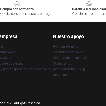
Compra con confianza
Garantía internacional
4/7 desde los clics hasta la entrega
Ofrecido en el país de us
 empresa
Nuestro apoyo
ros
Políticas de envío
ondiciones
Condiciones de pago
rivacidad
Políticas de reembolso
ica de Copyright
Contáctenos
y de transparencia en la cadena de
Ayuda al cliente (FAQ)
Mayorista
hop 2026 all rights reserved