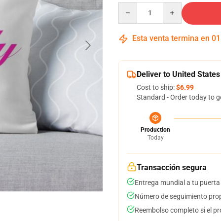
Quantity
Esta venta termina en
01
Deliver to United States
Cost to ship:
$6.99
Standard - Order today to g
Production
Today
Transacción segura
Entrega mundial a tu puerta
Número de seguimiento prop
Reembolso completo si el pr