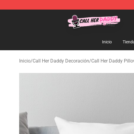
Call Her Daddy Store - Official Call Her Daddy Mercha
Inicio
Tiend
Inicio
/
Call Her Daddy Decoración
/
Call Her Daddy Pill