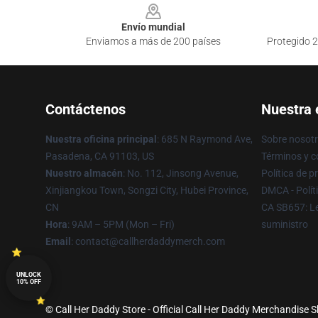
Envío mundial
Enviamos a más de 200 países
Protegido 2
Contáctenos
Nuestra
Nuestra oficina principal
: 685 N Raymond Ave,
Sobre nosot
Pasadena, CA 91103, US
Términos y c
Nuestro almacén
: No. 112, Jinsong Avenue,
Política de p
Xinjiangkou Town, Songzi City, Hubei Province,
DMCA - Polít
CN
CA SB657: Le
Hora
: 9AM – 5PM (Mon – Fri)
suministro
Email
: contact@callherdaddymerch.com
UNLOCK
10% OFF
© Call Her Daddy Store - Official Call Her Daddy Merchandise S