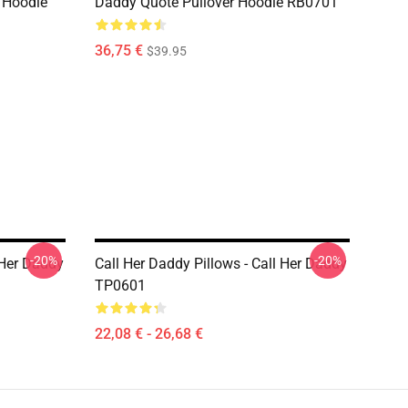
 Hoodie
Daddy Quote Pullover Hoodie RB0701
36,75 €
$39.95
-20%
-20%
Her Daddy
Call Her Daddy Pillows - Call Her Daddy
TP0601
22,08 € - 26,68 €