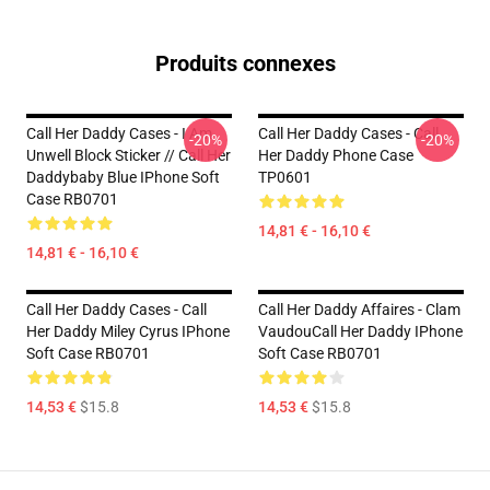
Produits connexes
Call Her Daddy Cases - I Am
Call Her Daddy Cases - Call
-20%
-20%
Unwell Block Sticker // Call Her
Her Daddy Phone Case
Daddybaby Blue IPhone Soft
TP0601
Case RB0701
14,81 € - 16,10 €
14,81 € - 16,10 €
Call Her Daddy Cases - Call
Call Her Daddy Affaires - Clam
Her Daddy Miley Cyrus IPhone
VaudouCall Her Daddy IPhone
Soft Case RB0701
Soft Case RB0701
14,53 €
$15.8
14,53 €
$15.8
Footer