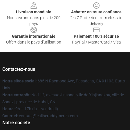
Livraison mondiale
Achetez en toute confiance
Nous livrons dans plus de 200
24/7 Protected from clicks to
pays
delivery
Garantie internationale
Paiement 100% sécurisé
Offert dans le pays d'utilisation
PayPal / MasterCard / Visa
Contactez-nous
Notre siège social
: 685 N Raymond Ave, Pasadena, CA 91103, États-
Unis
Notre entrepôt
: No 112, avenue Jinsong, ville de Xinjiangkou, ville de
Songzi, province de Hubei, CN
Heure
: 9h – 17h (lu – vendredi)
Courriel
: contact@callheraddymerch.com
Notre société