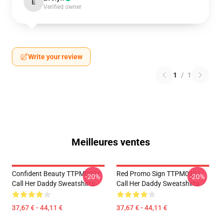
E
Verified owner
Write your review
1
/
1
Meilleures ventes
Confident Beauty TTPM0901
Red Promo Sign TTPM0901
-20%
-20%
Call Her Daddy Sweatshirts
Call Her Daddy Sweatshirts
37,67 € - 44,11 €
37,67 € - 44,11 €