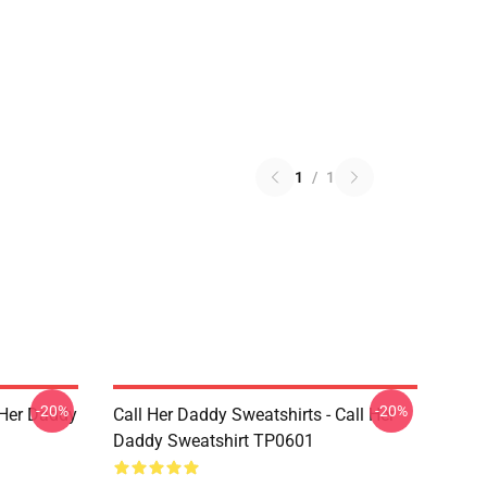
1
/
1
-20%
-20%
l Her Daddy
Call Her Daddy Sweatshirts - Call Her
Daddy Sweatshirt TP0601