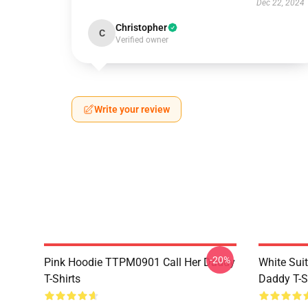
Dec 22, 2024
Christopher
C
Verified owner
Write your review
-20%
Pink Hoodie TTPM0901 Call Her Daddy
White Sui
T-Shirts
Daddy T-S