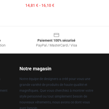
14,81 € - 16,10 €
e
Paiement 100% sécurisé
tion
PayPal / MasterCard / Visa
Notre magasin
n
Notre équipe de designers a créé pour vous une
grande variété de produits de haute qualité et
ement
magnifiques. Que vous cherchiez à montrer votre
style personnel ou tout simplement besoin de
nouveaux vêtements, nous avons ce dont vous
avez besoin.