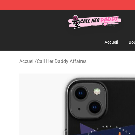
Call Her Daddy Store - Official Call Her Daddy Mercha
Accueil
Bou
Accueil
/
Call Her Daddy Affaires