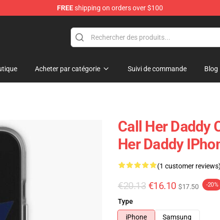
FREE
shipping on orders over $100
ndise Shop
tique
Acheter par catégorie
Suivi de commande
Blog
Call Her Daddy 
Her Daddy IPho
(1 customer reviews
€20.13
€16.10
-20%
$17.50
Type
iPhone
Samsung