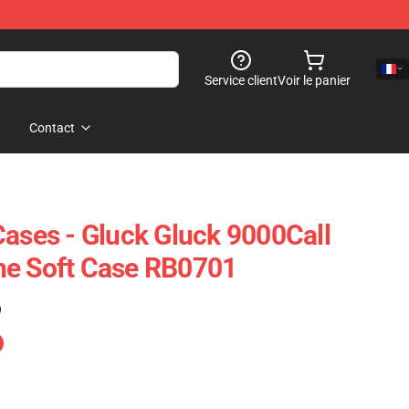
Service client
Voir le panier
Contact
Cases - Gluck Gluck 9000Call
ne Soft Case RB0701
)