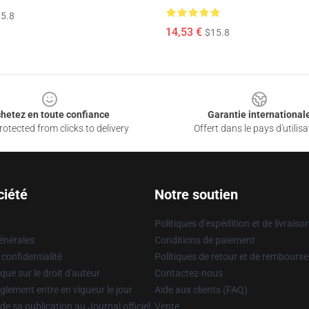
5.8
14,53 €
$15.8
hetez en toute confiance
Garantie international
otected from clicks to delivery
Offert dans le pays d'utilisa
ciété
Notre soutien
Politiques d'expédition et de livraiso
énérales
Conditions de paiement
 confidentialité
Politiques de retour et de rembours
que sur le droit d'auteur
Contactez-nous
glement entre en vigueur le jour
Aide aux clients (FAQ)
 de sa publication au Journal officiel
Vente