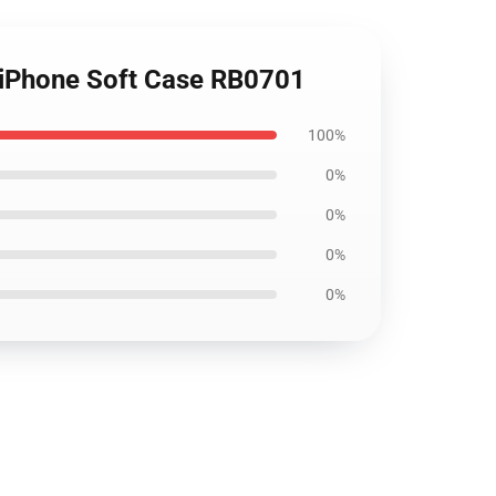
y iPhone Soft Case RB0701
100%
0%
0%
0%
0%