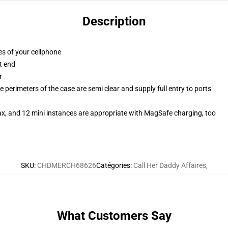
Description
es of your cellphone
t end
r
 perimeters of the case are semi clear and supply full entry to ports
ax, and 12 mini instances are appropriate with MagSafe charging, too
SKU
:
CHDMERCH68626
Catégories
:
Call Her Daddy Affaires
,
What Customers Say