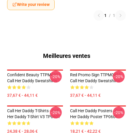
Write your review
1
/
1
Meilleures ventes
Confident Beauty TTPM0901
Red Promo Sign TTPM0901
-20%
-20%
Call Her Daddy Sweatshirts
Call Her Daddy Sweatshirts
37,67 € - 44,11 €
37,67 € - 44,11 €
Call Her Daddy T-Shirts - Call
Call Her Daddy Posters - Call
-20%
-20%
Her Daddy T-Shirt V3 TP0601
Her Daddy Poster TP0601
24,38 € - 28,06 €
18,21 € - 42,22 €