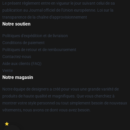
Le présent règlement entre en vigueur le jour suivant celui de sa
publication au Journal officiel de l'Union européenne. Loi sur la
transparence de la chaîne d'approvisionnement
Notre soutien
Politiques d'expédition et de livraison
Conditions de paiement
Politiques de retour et de remboursement
Contactez-nous
Aide aux clients (FAQ)
Vente
Notre magasin
Notre équipe de designers a créé pour vous une grande variété de
produits de haute qualité et magnifiques. Que vous cherchiez à
montrer votre style personnel ou tout simplement besoin de nouveaux
vêtements, nous avons ce dont vous avez besoin.