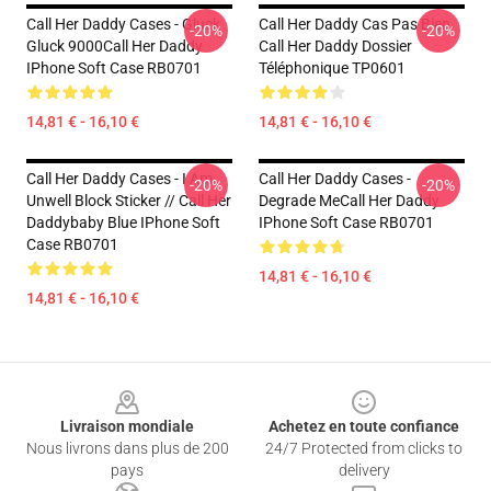
Call Her Daddy Cases - Gluck
Call Her Daddy Cas Pas Bien
-20%
-20%
Gluck 9000Call Her Daddy
Call Her Daddy Dossier
IPhone Soft Case RB0701
Téléphonique TP0601
14,81 € - 16,10 €
14,81 € - 16,10 €
Call Her Daddy Cases - I Am
Call Her Daddy Cases -
-20%
-20%
Unwell Block Sticker // Call Her
Degrade MeCall Her Daddy
Daddybaby Blue IPhone Soft
IPhone Soft Case RB0701
Case RB0701
14,81 € - 16,10 €
14,81 € - 16,10 €
Footer
Livraison mondiale
Achetez en toute confiance
Nous livrons dans plus de 200
24/7 Protected from clicks to
pays
delivery