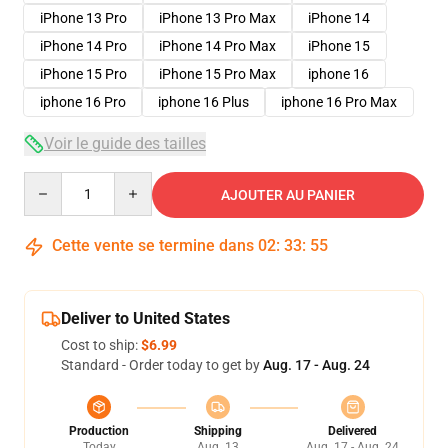
iPhone 13 Pro
iPhone 13 Pro Max
iPhone 14
iPhone 14 Pro
iPhone 14 Pro Max
iPhone 15
iPhone 15 Pro
iPhone 15 Pro Max
iphone 16
iphone 16 Pro
iphone 16 Plus
iphone 16 Pro Max
Voir le guide des tailles
Quantity
AJOUTER AU PANIER
Cette vente se termine dans
02
:
33
:
54
Deliver to United States
Cost to ship:
$6.99
Standard - Order today to get by
Aug. 17 - Aug. 24
Production
Shipping
Delivered
Today
Aug. 13
Aug. 17 - Aug. 24