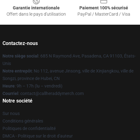
Garantie internationale
Paiement 100% sécurisé
Offert dans le pays d'utilisation
PayPal / MasterCard / Visa
Contactez-nous
Notre siège social
: 685 N Raymond Ave, Pasadena, CA 91103, États-
Unis
Notre entrepôt
: No 112, avenue Jinsong, ville de Xinjiangkou, ville de
Songzi, province de Hubei, CN
Heure
: 9h – 17h (lu – vendredi)
Courriel
: contact@callheraddymerch.com
Notre société
Sur nous
Conditions générales
Politiques de confidentialité
DMCA - Politique sur le droit d'auteur