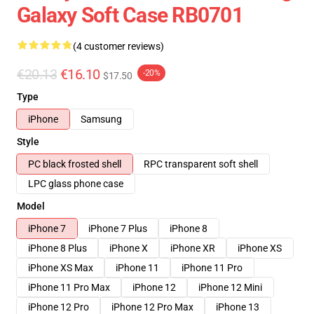
Galaxy Soft Case RB0701
(4 customer reviews)
€20.13
€16.10
-20%
$17.50
Type
iPhone
Samsung
Style
PC black frosted shell
RPC transparent soft shell
LPC glass phone case
Model
iPhone 7
iPhone 7 Plus
iPhone 8
iPhone 8 Plus
iPhone X
iPhone XR
iPhone XS
iPhone XS Max
iPhone 11
iPhone 11 Pro
iPhone 11 Pro Max
iPhone 12
iPhone 12 Mini
iPhone 12 Pro
iPhone 12 Pro Max
iPhone 13