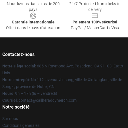
Nous livrons dans plus de 200
24/7 Protected from clicks to
pays
delivery
Garantie internationale
Paiement 100% sécurisé
Offert dans le pays d'utilisation
PayPal / MasterCard / Visa
Contactez-nous
Notre siège social
: 685 N Raymond Ave, Pasadena, CA 91103, États-
Unis
Notre entrepôt
: No 112, avenue Jinsong, ville de Xinjiangkou, ville de
Songzi, province de Hubei, CN
Heure
: 9h – 17h (lu – vendredi)
Courriel
: contact@callheraddymerch.com
Notre société
Sur nous
Conditions générales