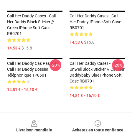
Call Her Daddy Cases - Call
Call Her Daddy Cases - Call
Her Daddy Block Sticker //
Her Daddy IPhone Soft Case
Green IPhone Soft Case
RB0701
RB0701
14,53 €
$15.8
14,53 €
$15.8
Call Her Daddy Cas Pas Bien
Call Her Daddy Cases - I Am
-20%
-20%
Call Her Daddy Dossier
Unwell Block Sticker // Call Her
Téléphonique TP0601
Daddybaby Blue IPhone Soft
Case RB0701
14,81 € - 16,10 €
14,81 € - 16,10 €
Footer
Livraison mondiale
Achetez en toute confiance