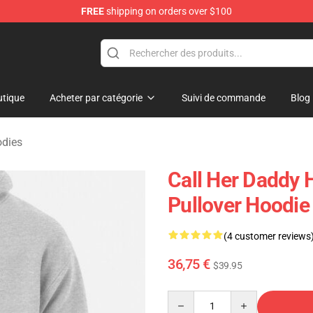
FREE
shipping on orders over $100
ndise Shop
tique
Acheter par catégorie
Suivi de commande
Blog
odies
Call Her Daddy 
Pullover Hoodi
(4 customer reviews
36,75 €
$39.95
Quantity