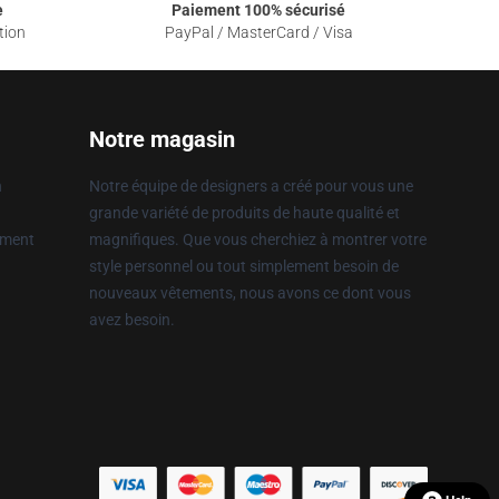
e
Paiement 100% sécurisé
tion
PayPal / MasterCard / Visa
Notre magasin
n
Notre équipe de designers a créé pour vous une
grande variété de produits de haute qualité et
ement
magnifiques. Que vous cherchiez à montrer votre
style personnel ou tout simplement besoin de
nouveaux vêtements, nous avons ce dont vous
avez besoin.