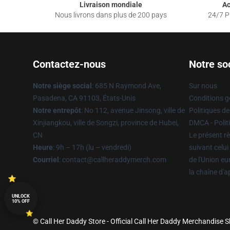
Livraison mondiale
Ac
Nous livrons dans plus de 200 pays
24/7 Pr
Contactez-nous
Notre so
Notre siège social
: 685 N Raymond Ave,
Sur nous
Pasadena, CA 91103, États-Unis
Conditions g
Notre entrepôt
: No 112, avenue Jinsong, ville de
Politiques de
Xinjiangkou, ville de Songzi, province de Hubei,
DMCA - Politi
CN
Le présent rè
Heure
: 9h – 17h (lu – vendredi)
suivant celui
Courriel
: contact@callheraddymerch.com
de l'Union e
la chaîne d'
UNLOCK
10% OFF
© Call Her Daddy Store - Official Call Her Daddy Merchandise S