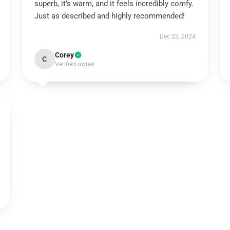
superb, it’s warm, and it feels incredibly comfy.
Just as described and highly recommended!
Dec 23, 2024
Corey
C
Verified owner