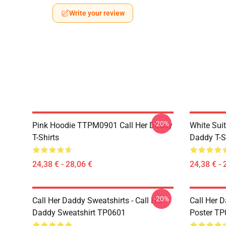
Write your review
-20%
Pink Hoodie TTPM0901 Call Her Daddy
White Sui
T-Shirts
Daddy T-S
24,38 € - 28,06 €
24,38 € - 
-20%
Call Her Daddy Sweatshirts - Call Her
Call Her D
Daddy Sweatshirt TP0601
Poster T