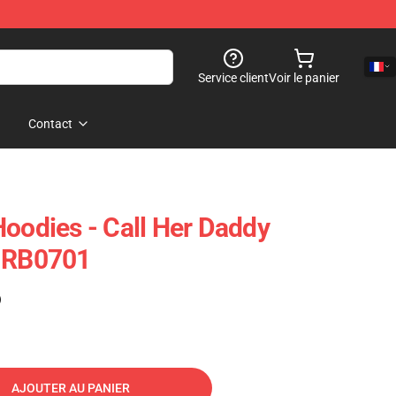
Service client
Voir le panier
Contact
Hoodies - Call Her Daddy
e RB0701
)
AJOUTER AU PANIER