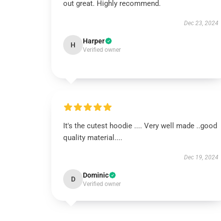
out great. Highly recommend.
Dec 23, 2024
Harper
H
Verified owner
It's the cutest hoodie .... Very well made ..good
quality material....
Dec 19, 2024
Dominic
D
Verified owner