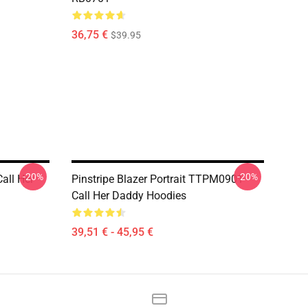
36,75 €
$39.95
-20%
-20%
all Her
Pinstripe Blazer Portrait TTPM0901
Call Her Daddy Hoodies
39,51 € - 45,95 €