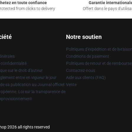
hetez en toute confiance
Garantie international
otected from clicks to delivery
Offert dans le pays d'utilisa
ciété
Notre soutien
Politiques d'expédition et de livraiso
énérales
Conditions de paiement
 confidentialité
Politiques de retour et de rembours
que sur le droit d'auteur
Contactez-nous
glement entre en vigueur le jour
Aide aux clients (FAQ)
 de sa publication au Journal officiel
Vente
uropéenne. Loi sur la transparence de
approvisionnement
hop 2026 all rights reserved