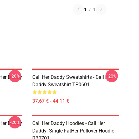
1
/
1
-20%
-20%
l Her Daddy
Call Her Daddy Sweatshirts - Call Her
Daddy Sweatshirt TP0601
37,67 € - 44,11 €
-20%
l Her Daddy
Call Her Daddy Hoodies - Call Her
Daddy- Single FatHer Pullover Hoodie
RB0701