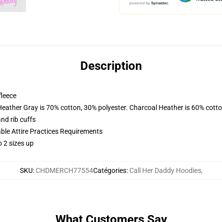
Description
fleece
Heather Gray is 70% cotton, 30% polyester. Charcoal Heather is 60% cott
nd rib cuffs
able Attire Practices Requirements
 2 sizes up
SKU
:
CHDMERCH77554
Catégories
:
Call Her Daddy Hoodies
,
What Customers Say