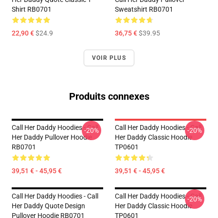
Shirt RB0701
Sweatshirt RB0701
22,90 €
$24.9
36,75 €
$39.95
VOIR PLUS
Produits connexes
Call Her Daddy Hoodies - Call
Call Her Daddy Hoodies - Call
-20%
-20%
Her Daddy Pullover Hoodie
Her Daddy Classic Hoodie
RB0701
TP0601
39,51 € - 45,95 €
39,51 € - 45,95 €
Call Her Daddy Hoodies - Call
Call Her Daddy Hoodies - Call
-20%
Her Daddy Quote Design
Her Daddy Classic Hoodie
Pullover Hoodie RB0701
TP0601