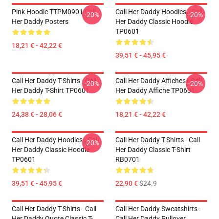
Pink Hoodie TTPM0901 Call
Call Her Daddy Hoodies - Call
-20%
-20%
Her Daddy Posters
Her Daddy Classic Hoodie
TP0601
18,21 € - 42,22 €
39,51 € - 45,95 €
Call Her Daddy T-Shirts - Call
Call Her Daddy Affiches - Call
-20%
-20%
Her Daddy T-Shirt TP0601
Her Daddy Affiche TP0601
24,38 € - 28,06 €
18,21 € - 42,22 €
Call Her Daddy Hoodies - Call
Call Her Daddy T-Shirts - Call
-20%
Her Daddy Classic Hoodie
Her Daddy Classic T-Shirt
TP0601
RB0701
39,51 € - 45,95 €
22,90 €
$24.9
Call Her Daddy T-Shirts - Call
Call Her Daddy Sweatshirts -
Her Daddy Quote Classic T-
Call Her Daddy Pullover