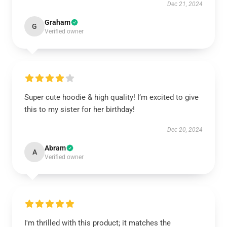
Dec 21, 2024
Graham
G
Verified owner
Super cute hoodie & high quality! I’m excited to give
this to my sister for her birthday!
Dec 20, 2024
Abram
A
Verified owner
I'm thrilled with this product; it matches the