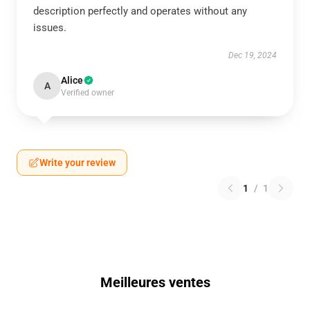
description perfectly and operates without any
issues.
Dec 19, 2024
Alice
A
Verified owner
Write your review
1
/
1
Meilleures ventes