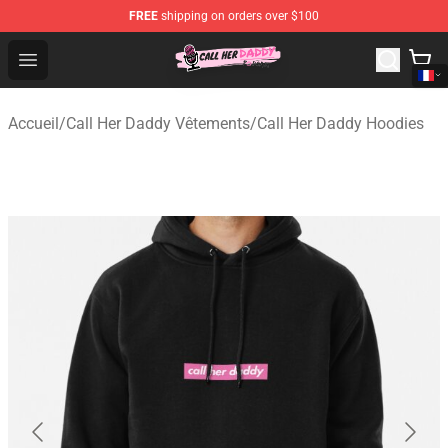
FREE
shipping on orders over $100
Call Her Daddy Store - Official Call Her Daddy Merchand
Open menu
Accueil
/
Call Her Daddy Vêtements
/
Call Her Daddy Hoodies