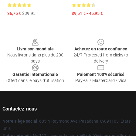
36,75 €
$39.95
39,51 € - 45,95 €
Footer
Livraison mondiale
Achetez en toute confiance
Nous livrons dans plus de 200
24/7 Protected from clicks to
pays
delivery
Garantie internationale
Paiement 100% sécurisé
Offert dans le pays d'utilisation
PayPal / MasterCard / Visa
Contactez-nous
Notre siège social
: 685 N Raymond Ave, Pasadena, CA 91103, États-
Unis
Notre entrepôt
: No 112, avenue Jinsong, ville de Xinjiangkou, ville de