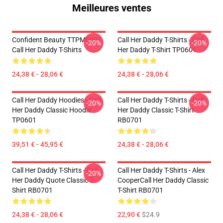
Meilleures ventes
Confident Beauty TTPM0901
Call Her Daddy T-Shirts - Call
-20%
-20%
Call Her Daddy T-Shirts
Her Daddy T-Shirt TP0601
24,38 € - 28,06 €
24,38 € - 28,06 €
Call Her Daddy Hoodies - Call
Call Her Daddy T-Shirts - Call
-20%
-20%
Her Daddy Classic Hoodie
Her Daddy Classic T-Shirt
TP0601
RB0701
39,51 € - 45,95 €
24,38 € - 28,06 €
Call Her Daddy T-Shirts - Call
Call Her Daddy T-Shirts - Alex
-20%
Her Daddy Quote Classic T-
CooperCall Her Daddy Classic
Shirt RB0701
T-Shirt RB0701
24,38 € - 28,06 €
22,90 €
$24.9