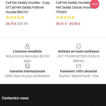
Call Her Daddy Hoodies - Copy
Call Her Daddy Hoodies - Call
-20%
Of Call Her Daddy Pullover
Her Daddy Classic Hoodie
Hoodie RB0701
TP0601
36,75 €
$39.95
39,51 € - 45,95 €
Footer
Livraison mondiale
Achetez en toute confiance
Nous livrons dans plus de 200
24/7 Protected from clicks to
pays
delivery
Garantie internationale
Paiement 100% sécurisé
Offert dans le pays d'utilisation
PayPal / MasterCard / Visa
Contactez-nous