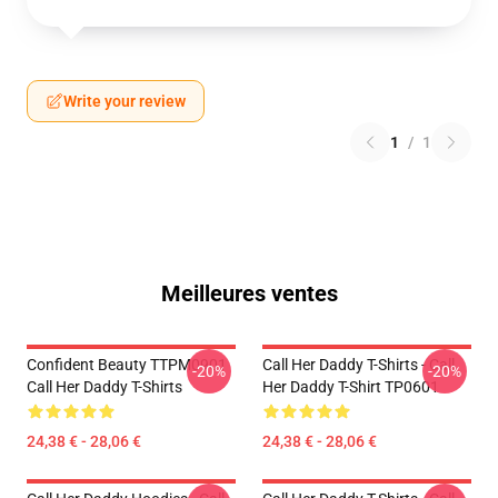
Write your review
1
/
1
Meilleures ventes
Confident Beauty TTPM0901
Call Her Daddy T-Shirts - Call
-20%
-20%
Call Her Daddy T-Shirts
Her Daddy T-Shirt TP0601
24,38 € - 28,06 €
24,38 € - 28,06 €