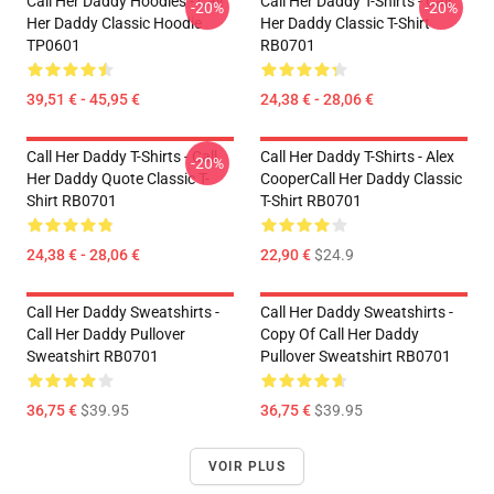
Call Her Daddy Hoodies - Call
Call Her Daddy T-Shirts - Call
-20%
-20%
Her Daddy Classic Hoodie
Her Daddy Classic T-Shirt
TP0601
RB0701
39,51 € - 45,95 €
24,38 € - 28,06 €
Call Her Daddy T-Shirts - Call
Call Her Daddy T-Shirts - Alex
-20%
Her Daddy Quote Classic T-
CooperCall Her Daddy Classic
Shirt RB0701
T-Shirt RB0701
24,38 € - 28,06 €
22,90 €
$24.9
Call Her Daddy Sweatshirts -
Call Her Daddy Sweatshirts -
Call Her Daddy Pullover
Copy Of Call Her Daddy
Sweatshirt RB0701
Pullover Sweatshirt RB0701
36,75 €
$39.95
36,75 €
$39.95
VOIR PLUS