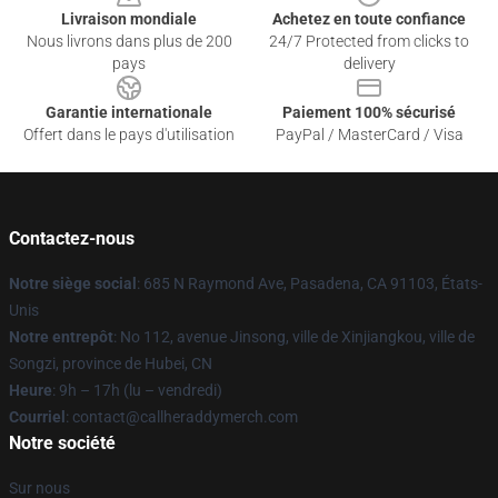
Livraison mondiale
Achetez en toute confiance
Nous livrons dans plus de 200
24/7 Protected from clicks to
pays
delivery
Garantie internationale
Paiement 100% sécurisé
Offert dans le pays d'utilisation
PayPal / MasterCard / Visa
Contactez-nous
Notre siège social
: 685 N Raymond Ave, Pasadena, CA 91103, États-
Unis
Notre entrepôt
: No 112, avenue Jinsong, ville de Xinjiangkou, ville de
Songzi, province de Hubei, CN
Heure
: 9h – 17h (lu – vendredi)
Courriel
: contact@callheraddymerch.com
Notre société
Sur nous