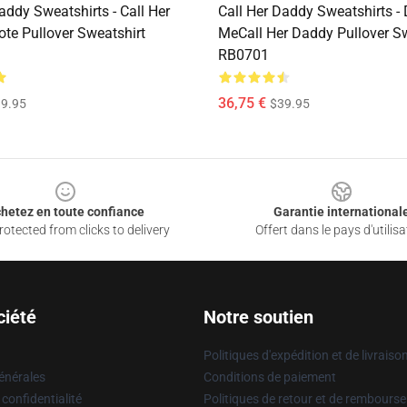
addy Sweatshirts - Call Her
Call Her Daddy Sweatshirts -
te Pullover Sweatshirt
MeCall Her Daddy Pullover Sw
RB0701
36,75 €
9.95
$39.95
hetez en toute confiance
Garantie international
otected from clicks to delivery
Offert dans le pays d'utilisa
ciété
Notre soutien
Politiques d'expédition et de livraiso
énérales
Conditions de paiement
 confidentialité
Politiques de retour et de rembours