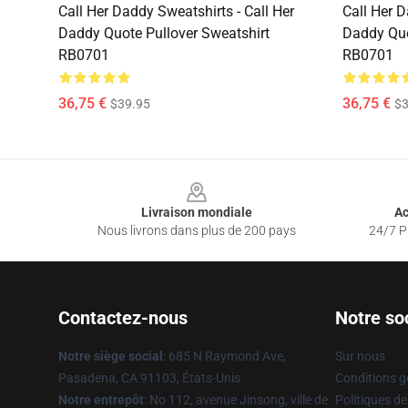
Call Her Daddy Sweatshirts - Call Her
Call Her D
Daddy Quote Pullover Sweatshirt
Daddy Quo
RB0701
RB0701
36,75 €
36,75 €
$39.95
$3
Footer
Livraison mondiale
Ac
Nous livrons dans plus de 200 pays
24/7 Pr
Contactez-nous
Notre so
Notre siège social
: 685 N Raymond Ave,
Sur nous
Pasadena, CA 91103, États-Unis
Conditions g
Notre entrepôt
: No 112, avenue Jinsong, ville de
Politiques de