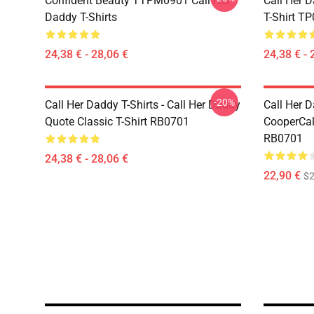
Confident Beauty TTPM0901 Call Her
Call Her D
Daddy T-Shirts
T-Shirt T
24,38 € - 28,06 €
24,38 € - 
-20%
Call Her Daddy T-Shirts - Call Her Daddy
Call Her D
Quote Classic T-Shirt RB0701
CooperCall
RB0701
24,38 € - 28,06 €
22,90 €
$2