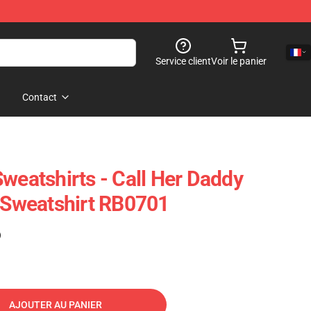
Service client
Voir le panier
Contact
weatshirts - Call Her Daddy
r Sweatshirt RB0701
)
AJOUTER AU PANIER