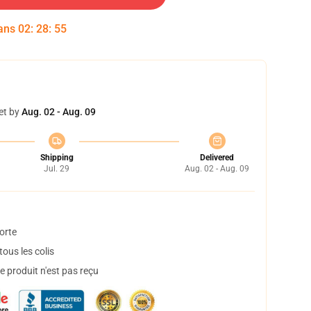
dans
02
:
28
:
54
et by
Aug. 02 - Aug. 09
Shipping
Delivered
Jul. 29
Aug. 02 - Aug. 09
orte
ous les colis
 produit n'est pas reçu