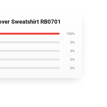
llover Sweatshirt RB0701
100%
0%
0%
0%
0%