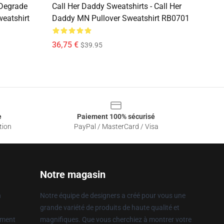
 Degrade
Call Her Daddy Sweatshirts - Call Her
eatshirt
Daddy MN Pullover Sweatshirt RB0701
36,75 €
$39.95
e
Paiement 100% sécurisé
tion
PayPal / MasterCard / Visa
Notre magasin
n
Notre équipe de designers a créé pour vous une
grande variété de produits de haute qualité et
ement
magnifiques. Que vous cherchiez à montrer votre