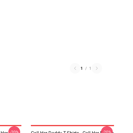
1
/
1
-20%
-20%