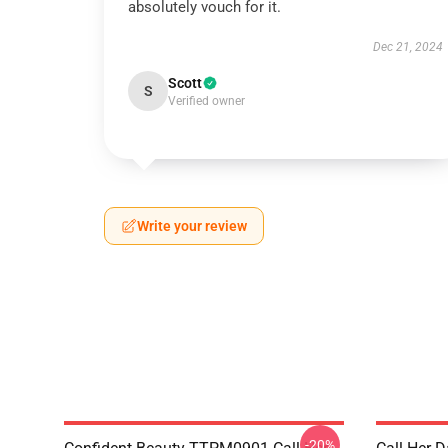
absolutely vouch for it.
Dec 21, 2024
Scott
S
Verified owner
Write your review
-20%