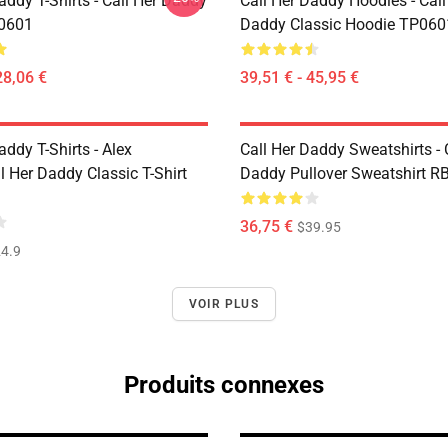
addy T-Shirts - Call Her Daddy
Call Her Daddy Hoodies - Call
P0601
Daddy Classic Hoodie TP060
28,06 €
39,51 € - 45,95 €
addy T-Shirts - Alex
Call Her Daddy Sweatshirts - 
 Her Daddy Classic T-Shirt
Daddy Pullover Sweatshirt R
36,75 €
$39.95
4.9
VOIR PLUS
Produits connexes