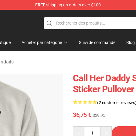
FREE
shipping on orders over $100
ndise Shop
tique
Acheter par catégorie
Suivi de commande
Blog
ndails
Call Her Daddy S
Sticker Pullove
(2 customer reviews
36,75 €
$39.95
Quantity